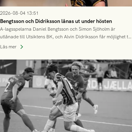
2026-08-04 13:51
Bengtsson och Didriksson lånas ut under hösten
A-lagsspelarna Daniel Bengtsson och Simon Sjöholm är
utlånade till Utsiktens BK, och Alvin Didriksson får möjlighet till
speltid i Hestrafors genom föreningssamarbete.
Läs mer