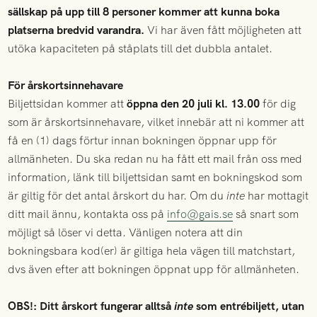
sällskap på upp till 8 personer kommer att kunna boka
platserna bredvid varandra.
Vi har även fått möjligheten att
utöka kapaciteten på ståplats till det dubbla antalet.
För årskortsinnehavare
Biljettsidan kommer att
öppna den 20 juli kl. 13.00
för dig
som är årskortsinnehavare, vilket innebär att ni kommer att
få en (1) dags förtur innan bokningen öppnar upp för
allmänheten. Du ska redan nu ha fått ett mail från oss med
information, länk till biljettsidan samt en bokningskod som
är giltig för det antal årskort du har. Om du
inte
har mottagit
ditt mail ännu, kontakta oss på
info@gais.se
så snart som
möjligt så löser vi detta. Vänligen notera att din
bokningsbara kod(er) är giltiga hela vägen till matchstart,
dvs även efter att bokningen öppnat upp för allmänheten.
OBS!: Ditt årskort fungerar alltså
inte
som entrébiljett, utan