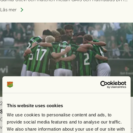
Allsvenskan! Avspark kl 16.30 på söndag 26/7.
Läs mer
2026-07-24 16:40
This website uses cookies
Seger i första kvalmatchen mot FC Nordsjælland
We use cookies to personalise content and ads, to
GAIS dominerade i första halvlek och skapade fler chanser,
provide social media features and to analyse our traffic.
välförtjänt fick de in ett ledningsmål strax innan halvtid. Efter
We also share information about your use of our site with