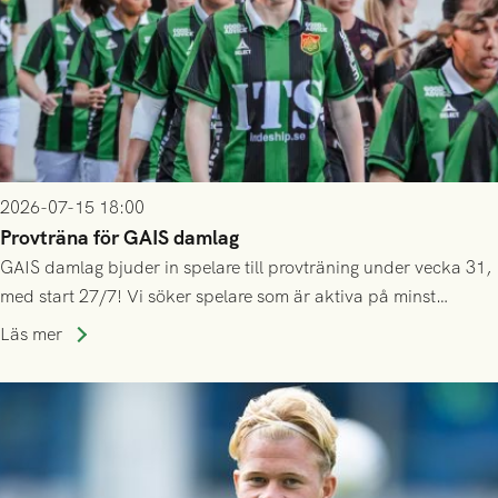
2026-07-15 18:00
Provträna för GAIS damlag
GAIS damlag bjuder in spelare till provträning under vecka 31,
med start 27/7! Vi söker spelare som är aktiva på minst
division 3-nivå.
Läs mer