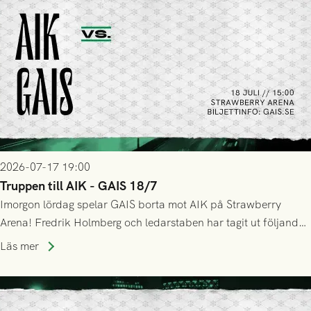
2026-07-17 19:00
Truppen till AIK - GAIS 18/7
Imorgon lördag spelar GAIS borta mot AIK på Strawberry
Arena! Fredrik Holmberg och ledarstaben har tagit ut följande
trupp till matchen:
Läs mer