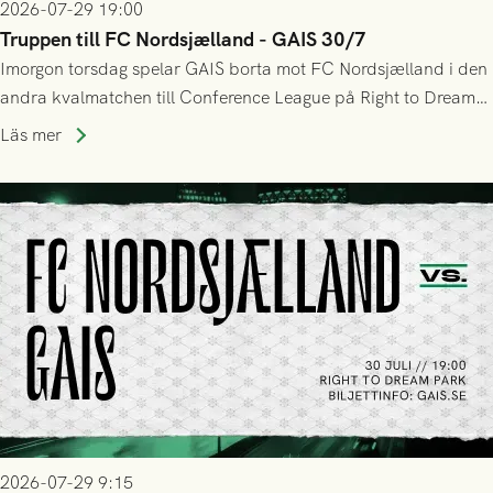
2026-07-29 19:00
Truppen till FC Nordsjælland - GAIS 30/7
Imorgon torsdag spelar GAIS borta mot FC Nordsjælland i den
andra kvalmatchen till Conference League på Right to Dream
Park! Fredrik Holmberg och ledarstaben har tagit ut följande
Läs mer
trupp till matchen:
2026-07-29 9:15