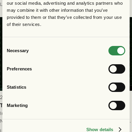
halvtidsvilan sjönk tempot när Nordsjälland tilläts ha mer av
our social media, advertising and analytics partners who
Läs mer
bollen, men GAIS försvarade sig disciplinerat och säkrade en
may combine it with other information that you’ve
seger! Matchfoto: Mikael Josefsson & Lasse Ekström
provided to them or that they’ve collected from your use
of their services.
Consent
Necessary
Selection
Preferences
Statistics
2026-07-22 19:00
Truppen till GAIS - FC Nordsjælland 23/7
Marketing
Imorgon torsdag spelar GAIS herrar hemma mot FC
Nordsjælland på Gamla Ullevi med avspark kl 19.00! Fredrik
Holmberg och ledarstaben har tagit ut följande trupp till
Show details
Läs mer