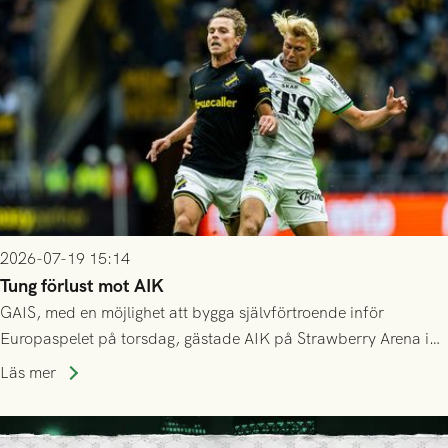
Mostar från Bosnien och Hercegovina.
2026-07-19 15:14
Tung förlust mot AIK
GAIS, med en möjlighet att bygga självförtroende inför
Europaspelet på torsdag, gästade AIK på Strawberry Arena i
Stockholm . Men trots konstant hotande i första halvlek av
Läs mer
GAIS så var det AIK, i andra halvlek, som höjde tempot och
lyckades få in 2-0.