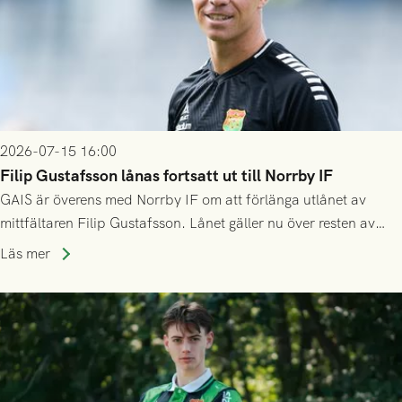
2026-07-15 16:00
Filip Gustafsson lånas fortsatt ut till Norrby IF
GAIS är överens med Norrby IF om att förlänga utlånet av
mittfältaren Filip Gustafsson. Lånet gäller nu över resten av
säsongen 2026.
Läs mer