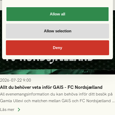
matchen:
Allow all
Allow selection
Deny
2026-07-22 9:00
Allt du behöver veta inför GAIS - FC Nordsjælland
All evenemangsinformation du kan behöva inför ditt besök på
Gamla Ullevi och matchen mellan GAIS och FC Nordsjælland i
kvalet till Conference League! Avspark kl 19.00 på torsdag
Läs mer
23/7.