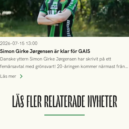
2026-07-15 13:00
Simon Girke Jørgensen är klar för GAIS
Danske yttern Simon Girke Jørgensen har skrivit på ett
femårsavtal med grönsvart! 20-åringen kommer närmast från
spel i färöiska Skála IF.
Läs mer
LÄS FLER RELATERADE NYHETER