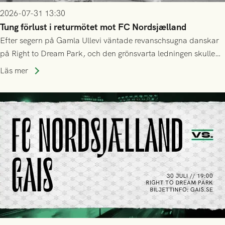
2026-07-31 13:30
Tung förlust i returmötet mot FC Nordsjælland
Efter segern på Gamla Ullevi väntade revanschsugna danskar
på Right to Dream Park, och den grönsvarta ledningen skulle
upphöra efter mindre än kvarten spelad. På lika mark visade
Läs mer
sig Nordsjälland numren för stora och matchen slutade i
tennissiffror och det grönsvarta europaäventyret tog slut.