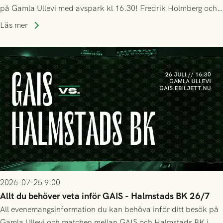
på Gamla Ullevi med avspark kl 16.30! Fredrik Holmberg och
ledarstaben har tagit ut följande trupp till matchen:
Läs mer
2026-07-25 9:00
Allt du behöver veta inför GAIS - Halmstads BK 26/7
All evenemangsinformation du kan behöva inför ditt besök på
Gamla Ullevi och matchen mellan GAIS och Halmstads BK i