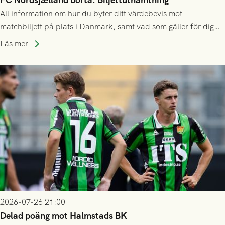
All information om hur du byter ditt värdebevis mot
matchbiljett på plats i Danmark, samt vad som gäller för dig
som står på reservlista eller fått förhinder.
Läs mer
2026-07-26 21:00
Delad poäng mot Halmstads BK