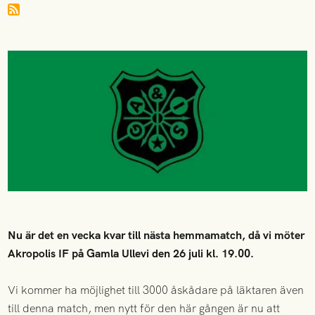
Nu är det en vecka kvar till nästa hemmamatch, då vi möter
Akropolis IF på Gamla Ullevi den 26 juli kl. 19.00.
Vi kommer ha möjlighet till 3000 åskådare på läktaren även
till denna match, men nytt för den här gången är nu att