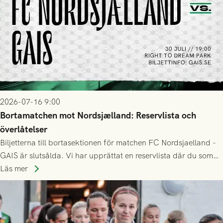
2026-07-16 9:00
Bortamatchen mot Nordsjælland: Reservlista och
överlåtelser
Biljetterna till bortasektionen för matchen FC Nordsjaelland -
GAIS är slutsålda. Vi har upprättat en reservlista där du som
ännu inte har någon biljett kan anmäla ditt intresse. Du kan
Läs mer
inte själv överlåta din biljett till någon annan.