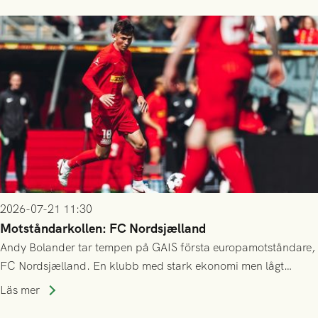
2026-07-21 11:30
Motståndarkollen: FC Nordsjælland
Andy Bolander tar tempen på GAIS första europamotståndare,
FC Nordsjælland. En klubb med stark ekonomi men lågt
publiksnitt, ett lag med både kollektiv styrka och individuell
Läs mer
finess.