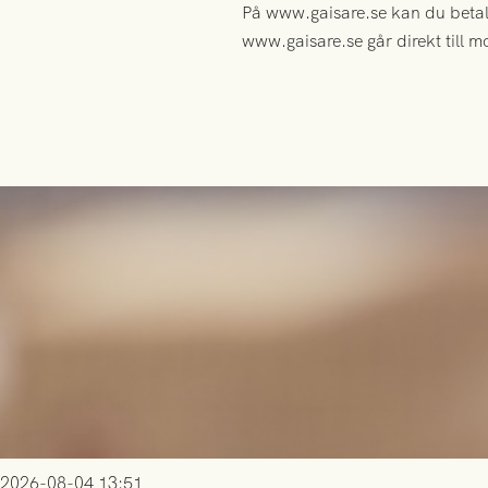
På www.gaisare.se kan du betala
www.gaisare.se går direkt till 
2026-08-04 13:51