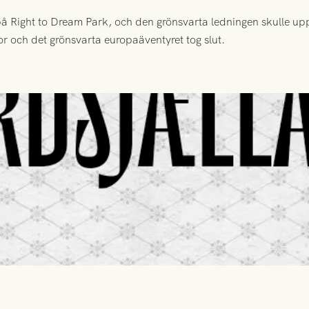
 Right to Dream Park, och den grönsvarta ledningen skulle upp
or och det grönsvarta europaäventyret tog slut.