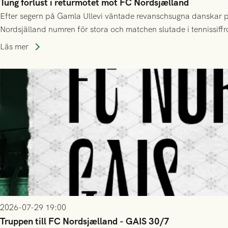
Tung förlust i returmötet mot FC Nordsjælland
Efter segern på Gamla Ullevi väntade revanschsugna danskar på
Nordsjälland numren för stora och matchen slutade i tennissiffr
Läs mer
2026-07-29 19:00
Truppen till FC Nordsjælland - GAIS 30/7