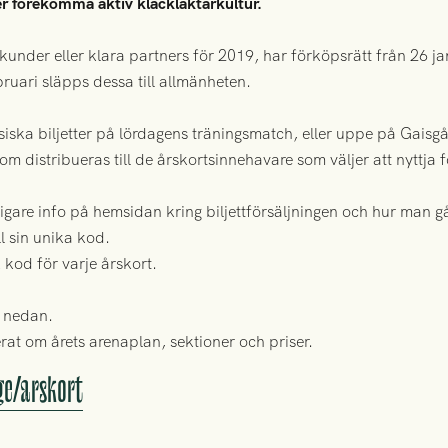
 förekomma aktiv klackläktarkultur.
kunder eller klara partners för 2019, har förköpsrätt från 26 ja
bruari släpps dessa till allmänheten.
siska biljetter på lördagens träningsmatch, eller uppe på Gaisg
om distribueras till de årskortsinnehavare som väljer att nyttja 
gare info på hemsidan kring biljettförsäljningen och hur man går
ll sin unika kod.
kod för varje årskort.
n nedan.
rat om årets arenaplan, sektioner och priser.
ge/arskort