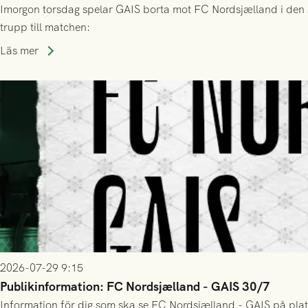
Imorgon torsdag spelar GAIS borta mot FC Nordsjælland i den a
trupp till matchen:
Läs mer
2026-07-29 9:15
Publikinformation: FC Nordsjælland - GAIS 30/7
Information för dig som ska se FC Nordsjælland - GAIS på plat