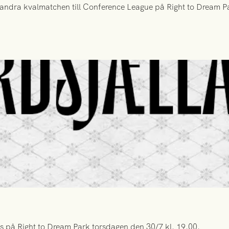
ndra kvalmatchen till Conference League på Right to Dream Par
s på Right to Dream Park torsdagen den 30/7 kl. 19.00.