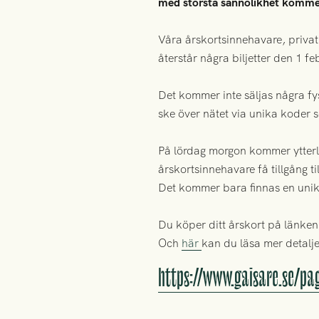
med största sannolikhet kommer
Våra årskortsinnehavare, privat
återstår några biljetter den 1 fe
Det kommer inte säljas några fy
ske över nätet via unika koder s
På lördag morgon kommer ytterli
årskortsinnehavare få tillgång ti
Det kommer bara finnas en unik 
Du köper ditt årskort på länke
Och
här
kan du läsa mer detalje
https://www.gaisare.se/pa