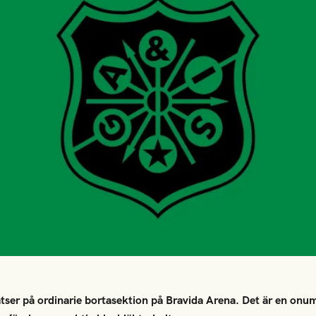
latser på ordinarie bortasektion på Bravida Arena. Det är en onu