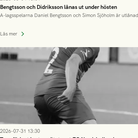
Bengtsson och Didriksson lånas ut under hösten
A-lagsspelarna Daniel Bengtsson och Simon Sjöholm är utlånade t
Läs mer
2026-07-31 13:30