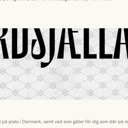
 på plats i Danmark, samt vad som gäller för dig som står på rese