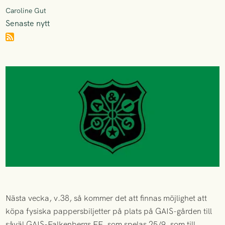
Caroline Gut
Senaste nytt
Nästa vecka, v.38, så kommer det att finnas möjlighet att
köpa fysiska pappersbiljetter på plats på GAIS-gården till
såväl GAIS-Falkenbergs FF, som spelas 25/9, som till