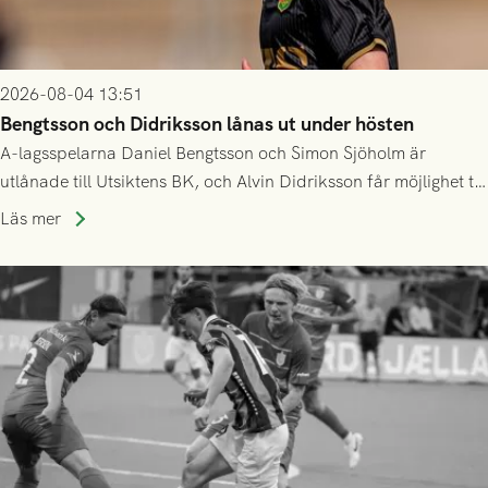
2026-08-04 13:51
Bengtsson och Didriksson lånas ut under hösten
A-lagsspelarna Daniel Bengtsson och Simon Sjöholm är
utlånade till Utsiktens BK, och Alvin Didriksson får möjlighet till
speltid i Hestrafors genom föreningssamarbete.
Läs mer