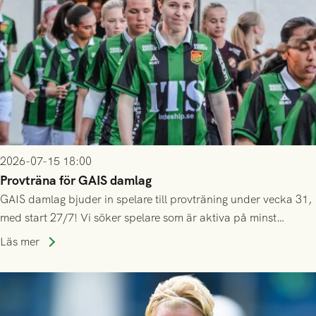
2026-07-15 18:00
Provträna för GAIS damlag
GAIS damlag bjuder in spelare till provträning under vecka 31,
med start 27/7! Vi söker spelare som är aktiva på minst
division 3-nivå.
Läs mer