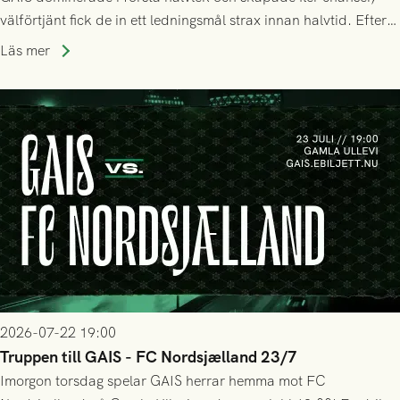
välförtjänt fick de in ett ledningsmål strax innan halvtid. Efter
halvtidsvilan sjönk tempot när Nordsjälland tilläts ha mer av
Läs mer
bollen, men GAIS försvarade sig disciplinerat och säkrade en
seger! Matchfoto: Mikael Josefsson & Lasse Ekström
2026-07-22 19:00
Truppen till GAIS - FC Nordsjælland 23/7
Imorgon torsdag spelar GAIS herrar hemma mot FC