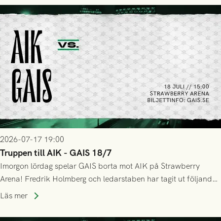
lyckades få in 2-0.
2026-07-17 19:00
Truppen till AIK - GAIS 18/7
Imorgon lördag spelar GAIS borta mot AIK på Strawberry
Arena! Fredrik Holmberg och ledarstaben har tagit ut följande
trupp till matchen:
Läs mer