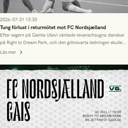
2026-07-31 13:30
Tung förlust i returmötet mot FC Nordsjælland
Efter segern på Gamla Ullevi väntade revanschsugna danskar
på Right to Dream Park, och den grönsvarta ledningen skulle
upphöra efter mindre än kvarten spelad. På lika mark visade
Läs mer
sig Nordsjälland numren för stora och matchen slutade i
tennissiffror och det grönsvarta europaäventyret tog slut.