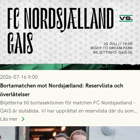
2026-07-16 9:00
Bortamatchen mot Nordsjælland: Reservlista och
överlåtelser
Biljetterna till bortasektionen för matchen FC Nordsjaelland -
GAIS är slutsålda. Vi har upprättat en reservlista där du som
ännu inte har någon biljett kan anmäla ditt intresse. Du kan
Läs mer
inte själv överlåta din biljett till någon annan.