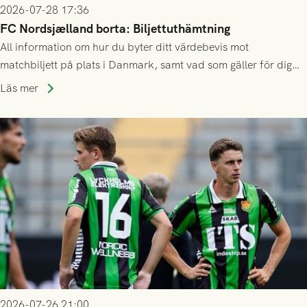
2026-07-28 17:36
FC Nordsjælland borta: Biljettuthämtning
All information om hur du byter ditt värdebevis mot
matchbiljett på plats i Danmark, samt vad som gäller för dig
som står på reservlista eller fått förhinder.
Läs mer
2026-07-26 21:00