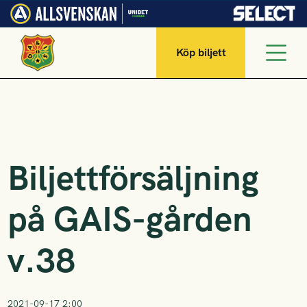
Köp biljett
Biljettförsäljning
på GAIS-gården
v.38
2021-09-17 2:00