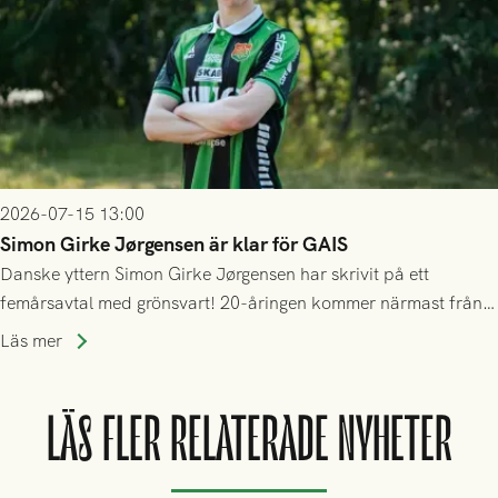
2026-07-15 13:00
Simon Girke Jørgensen är klar för GAIS
Danske yttern Simon Girke Jørgensen har skrivit på ett
femårsavtal med grönsvart! 20-åringen kommer närmast från
spel i färöiska Skála IF.
Läs mer
LÄS FLER RELATERADE NYHETER