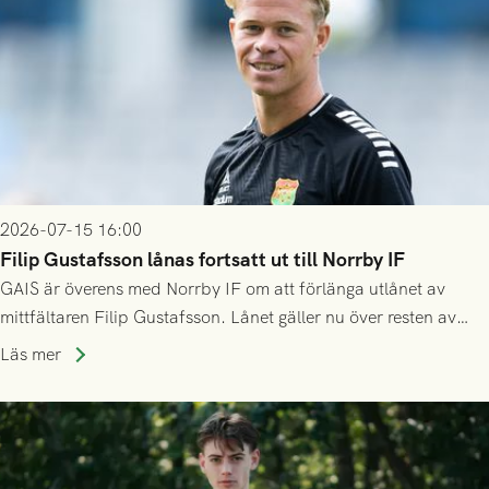
2026-07-15 16:00
Filip Gustafsson lånas fortsatt ut till Norrby IF
GAIS är överens med Norrby IF om att förlänga utlånet av
mittfältaren Filip Gustafsson. Lånet gäller nu över resten av
säsongen 2026.
Läs mer