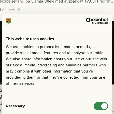
Nordsjælland på Gamla Ullevi med avspark kl 19.00! Fredrik
Holmberg och ledarstaben har tagit ut följande trupp till
Läs mer
matchen:
This website uses cookies
We use cookies to personalise content and ads, to
provide social media features and to analyse our traffic.
We also share information about your use of our site with
our social media, advertising and analytics partners who
may combine it with other information that you’ve
provided to them or that they’ve collected from your use
of their services.
2026-07-22 9:00
Allt du behöver veta inför GAIS - FC Nordsjælland
Consent
All evenemangsinformation du kan behöva inför ditt besök på
Necessary
Selection
Gamla Ullevi och matchen mellan GAIS och FC Nordsjælland i