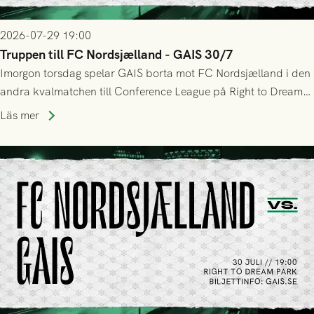
2026-07-29 19:00
Truppen till FC Nordsjælland - GAIS 30/7
Imorgon torsdag spelar GAIS borta mot FC Nordsjælland i den
andra kvalmatchen till Conference League på Right to Dream
Park! Fredrik Holmberg och ledarstaben har tagit ut följande
Läs mer
trupp till matchen: