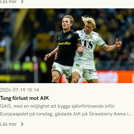
spelas den tredje kvalomgången kort därpå. Motståndare blir
Läs mer
då vinnaren i mötet mellan isländska Valur och HŠK Zrinjski
Mostar från Bosnien och Hercegovina.
2026-07-19 15:14
Tung förlust mot AIK
GAIS, med en möjlighet att bygga självförtroende inför
Europaspelet på torsdag, gästade AIK på Strawberry Arena i
Stockholm . Men trots konstant hotande i första halvlek av
Läs mer
GAIS så var det AIK, i andra halvlek, som höjde tempot och