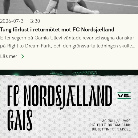
2026-07-31 13:30
Tung förlust i returmötet mot FC Nordsjælland
Efter segern på Gamla Ullevi väntade revanschsugna danskar
på Right to Dream Park, och den grönsvarta ledningen skulle
upphöra efter mindre än kvarten spelad. På lika mark visade
Läs mer
sig Nordsjälland numren för stora och matchen slutade i
tennissiffror och det grönsvarta europaäventyret tog slut.