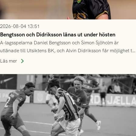
2026-08-04 13:51
Bengtsson och Didriksson lånas ut under hösten
A-lagsspelarna Daniel Bengtsson och Simon Sjöholm är
utlånade till Utsiktens BK, och Alvin Didriksson får möjlighet till
speltid i Hestrafors genom föreningssamarbete.
Läs mer