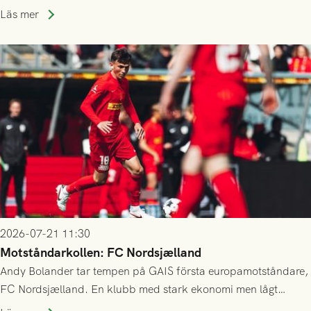
kvalet till Conference League! Avspark kl 19.00 på torsdag
Läs mer
23/7.
2026-07-21 11:30
Motståndarkollen: FC Nordsjælland
Andy Bolander tar tempen på GAIS första europamotståndare,
FC Nordsjælland. En klubb med stark ekonomi men lågt
publiksnitt, ett lag med både kollektiv styrka och individuell