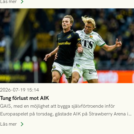
spelas den tredje kvalomgången kort därpå. Motståndare blir
Läs mer
då vinnaren i mötet mellan isländska Valur och HŠK Zrinjski
Mostar från Bosnien och Hercegovina.
2026-07-19 15:14
Tung förlust mot AIK
GAIS, med en möjlighet att bygga självförtroende inför
Europaspelet på torsdag, gästade AIK på Strawberry Arena i
Stockholm . Men trots konstant hotande i första halvlek av
Läs mer
GAIS så var det AIK, i andra halvlek, som höjde tempot och