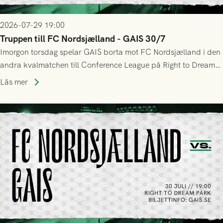
2026-07-29 19:00
Truppen till FC Nordsjælland - GAIS 30/7
Imorgon torsdag spelar GAIS borta mot FC Nordsjælland i den
andra kvalmatchen till Conference League på Right to Dream
Park! Fredrik Holmberg och ledarstaben har tagit ut följande
Läs mer
trupp till matchen: