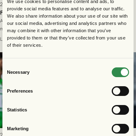
We use cookies to personalise content and ads, to
2026-07-28 17:36
provide social media features and to analyse our traffic.
FC Nordsjælland borta: Biljettuthämtning
We also share information about your use of our site with
All information om hur du byter ditt värdebevis mot
our social media, advertising and analytics partners who
matchbiljett på plats i Danmark, samt vad som gäller för dig
may combine it with other information that you’ve
som står på reservlista eller fått förhinder.
provided to them or that they’ve collected from your use
Läs mer
of their services.
Consent
Necessary
Selection
Preferences
Statistics
Marketing
2026-07-26 21:00