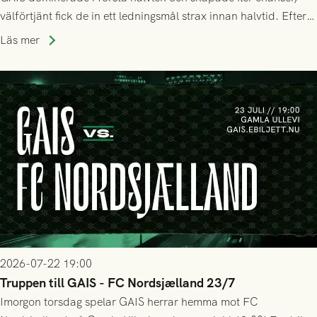
välförtjänt fick de in ett ledningsmål strax innan halvtid. Efter
halvtidsvilan sjönk tempot när Nordsjälland tilläts ha mer av
Läs mer
bollen, men GAIS försvarade sig disciplinerat och säkrade en
seger! Matchfoto: Mikael Josefsson & Lasse Ekström
2026-07-22 19:00
Truppen till GAIS - FC Nordsjælland 23/7
Imorgon torsdag spelar GAIS herrar hemma mot FC