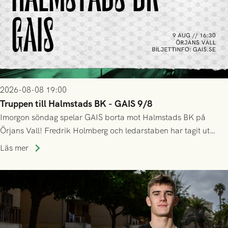
2026-08-08 19:00
Truppen till Halmstads BK - GAIS 9/8
Imorgon söndag spelar GAIS borta mot Halmstads BK på
Örjans Vall! Fredrik Holmberg och ledarstaben har tagit ut
följande trupp till matchen:
Läs mer