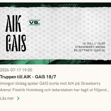
lyckades få in 2-0.
2026-07-17 19:00
Truppen till AIK - GAIS 18/7
Imorgon lördag spelar GAIS borta mot AIK på Strawberry
Arena! Fredrik Holmberg och ledarstaben har tagit ut följande
trupp till matchen:
Läs mer