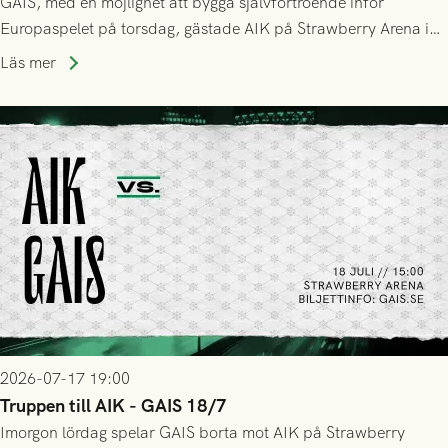
GAIS, med en möjlighet att bygga självförtroende inför
Europaspelet på torsdag, gästade AIK på Strawberry Arena i
Stockholm . Men trots konstant hotande i första halvlek av
Läs mer
GAIS så var det AIK, i andra halvlek, som höjde tempot och
lyckades få in 2-0.
2026-07-17 19:00
Truppen till AIK - GAIS 18/7
Imorgon lördag spelar GAIS borta mot AIK på Strawberry