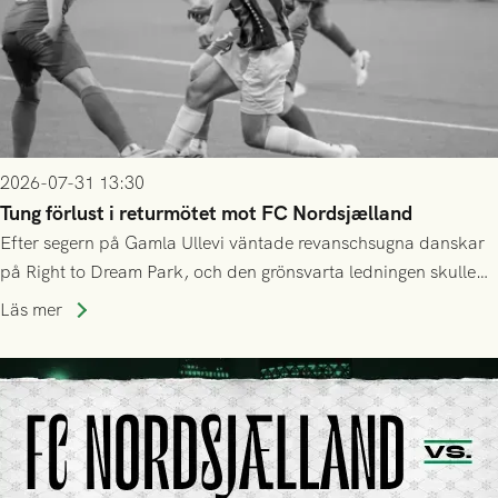
2026-07-31 13:30
Tung förlust i returmötet mot FC Nordsjælland
Efter segern på Gamla Ullevi väntade revanschsugna danskar
på Right to Dream Park, och den grönsvarta ledningen skulle
upphöra efter mindre än kvarten spelad. På lika mark visade
Läs mer
sig Nordsjälland numren för stora och matchen slutade i
tennissiffror och det grönsvarta europaäventyret tog slut.