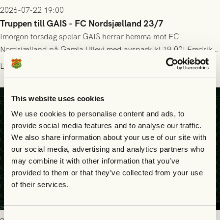
2026-07-22 19:00
Truppen till GAIS - FC Nordsjælland 23/7
Imorgon torsdag spelar GAIS herrar hemma mot FC
Nordsjælland på Gamla Ullevi med avspark kl 19.00! Fredrik
Holmberg och ledarstaben har tagit ut följande trupp till
Läs mer
matchen:
This website uses cookies
We use cookies to personalise content and ads, to
provide social media features and to analyse our traffic.
We also share information about your use of our site with
our social media, advertising and analytics partners who
may combine it with other information that you’ve
provided to them or that they’ve collected from your use
of their services.
Consent