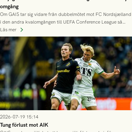
omgång
Om GAIS tar sig vidare från dubbelmötet mot FC Nordsjælland
i den andra kvalomgången till UEFA Conference League så
spelas den tredje kvalomgången kort därpå. Motståndare blir
Läs mer
då vinnaren i mötet mellan isländska Valur och HŠK Zrinjski
Mostar från Bosnien och Hercegovina.
2026-07-19 15:14
Tung förlust mot AIK