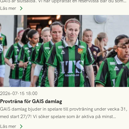
GAIS är slutsålda. Vi har upprättat en reservlista där du som
ännu inte har någon biljett kan anmäla ditt intresse. Du kan
Läs mer
inte själv överlåta din biljett till någon annan.
2026-07-15 18:00
Provträna för GAIS damlag
GAIS damlag bjuder in spelare till provträning under vecka 31,
med start 27/7! Vi söker spelare som är aktiva på minst
division 3-nivå.
Läs mer