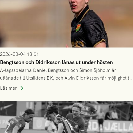
2026-08-04 13:51
Bengtsson och Didriksson lånas ut under hösten
A-lagsspelarna Daniel Bengtsson och Simon Sjöholm är
utlånade till Utsiktens BK, och Alvin Didriksson får möjlighet till
speltid i Hestrafors genom föreningssamarbete.
Läs mer