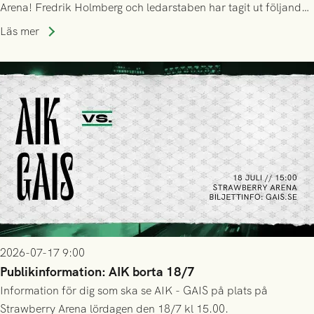
Arena! Fredrik Holmberg och ledarstaben har tagit ut följande
trupp till matchen:
Läs mer
2026-07-17 9:00
Publikinformation: AIK borta 18/7
Information för dig som ska se AIK - GAIS på plats på
Strawberry Arena lördagen den 18/7 kl 15.00.