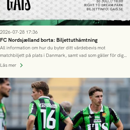
2026-07-28 17:36
FC Nordsjælland borta: Biljettuthämtning
All information om hur du byter ditt värdebevis mot
matchbiljett på plats i Danmark, samt vad som gäller för dig
som står på reservlista eller fått förhinder.
Läs mer