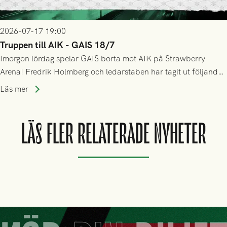
2026-07-17 19:00
Truppen till AIK - GAIS 18/7
Imorgon lördag spelar GAIS borta mot AIK på Strawberry
Arena! Fredrik Holmberg och ledarstaben har tagit ut följande
trupp till matchen:
Läs mer
LÄS FLER RELATERADE NYHETER