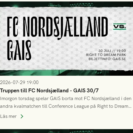
tennissiffror och det grönsvarta europaäventyret tog slut.
2026-07-29 19:00
Truppen till FC Nordsjælland - GAIS 30/7
Imorgon torsdag spelar GAIS borta mot FC Nordsjælland i den
andra kvalmatchen till Conference League på Right to Dream
Park! Fredrik Holmberg och ledarstaben har tagit ut följande
Läs mer
trupp till matchen: