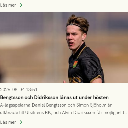
Husqvarna FF. Häng med och stötta grönsvart på plats!
Läs mer
2026-08-04 13:51
Bengtsson och Didriksson lånas ut under hösten
A-lagsspelarna Daniel Bengtsson och Simon Sjöholm är
utlånade till Utsiktens BK, och Alvin Didriksson får möjlighet till
speltid i Hestrafors genom föreningssamarbete.
Läs mer