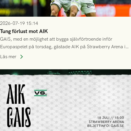
2026-07-19 15:14
Tung förlust mot AIK
GAIS, med en möjlighet att bygga självförtroende inför
Europaspelet på torsdag, gästade AIK på Strawberry Arena i
Stockholm . Men trots konstant hotande i första halvlek av
Läs mer
GAIS så var det AIK, i andra halvlek, som höjde tempot och
lyckades få in 2-0.