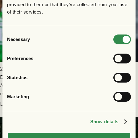
provided to them or that they’ve collected from your use
of their services.
Consent
Necessary
Selection
Preferences
2026-07-26 21:00
Delad poäng mot Halmstads BK
Statistics
Åter i Allsvenskan stod Halmstads BK för motståndet i en
match som vägde tungt till fördel för GAIS, men där poängen
Marketing
delades efter dramatik på tilläggstid.
Läs mer
Show details