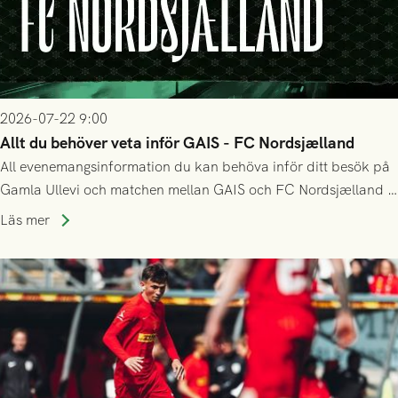
2026-07-22 9:00
Allt du behöver veta inför GAIS - FC Nordsjælland
All evenemangsinformation du kan behöva inför ditt besök på
Gamla Ullevi och matchen mellan GAIS och FC Nordsjælland i
kvalet till Conference League! Avspark kl 19.00 på torsdag
Läs mer
23/7.