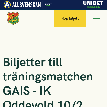
Köp biljett
Biljetter till
träningsmatchen
GAIS - IK
Oddevold 10/2