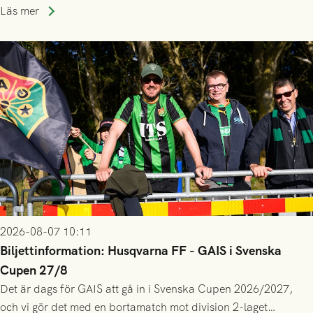
lagssäsonger i Grönsvart och är en av få spelare som i GAIS
Läs mer
gjort fler än 200 matcher.
2026-08-07 10:11
Biljettinformation: Husqvarna FF - GAIS i Svenska
Cupen 27/8
Det är dags för GAIS att gå in i Svenska Cupen 2026/2027,
och vi gör det med en bortamatch mot division 2-laget