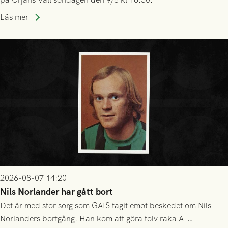
Läs mer
2026-08-07 14:20
Nils Norlander har gått bort
Det är med stor sorg som GAIS tagit emot beskedet om Nils
Norlanders bortgång. Han kom att göra tolv raka A-