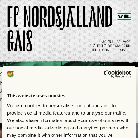
2026-07-28 17:36
FC Nordsjælland borta: Biljettuthämtning
All information om hur du byter ditt värdebevis mot
This website uses cookies
matchbiljett på plats i Danmark, samt vad som gäller för dig
We use cookies to personalise content and ads, to
som står på reservlista eller fått förhinder.
Läs mer
provide social media features and to analyse our traffic.
We also share information about your use of our site with
our social media, advertising and analytics partners who
may combine it with other information that you’ve