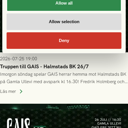
Allow all
Allow selection
Deny
2026-07-25 19:00
Truppen till GAIS - Halmstads BK 26/7
Imorgon söndag spelar GAIS herrar hemma mot Halmstads BK
på Gamla Ullevi med avspark kl 16.30! Fredrik Holmberg och
ledarstaben har tagit ut följande trupp till matchen:
Läs mer