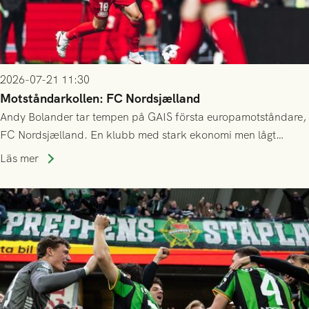
2026-07-21 11:30
Motståndarkollen: FC Nordsjælland
Andy Bolander tar tempen på GAIS första europamotståndare,
FC Nordsjælland. En klubb med stark ekonomi men lågt
publiksnitt, ett lag med både kollektiv styrka och individuell
Läs mer
finess.