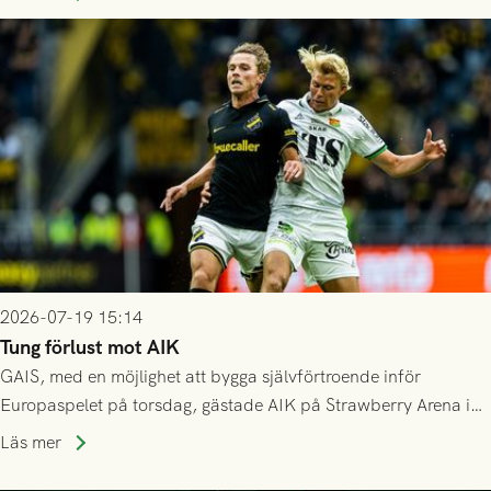
då vinnaren i mötet mellan isländska Valur och HŠK Zrinjski
Mostar från Bosnien och Hercegovina.
2026-07-19 15:14
Tung förlust mot AIK
GAIS, med en möjlighet att bygga självförtroende inför
Europaspelet på torsdag, gästade AIK på Strawberry Arena i
Stockholm . Men trots konstant hotande i första halvlek av
Läs mer
GAIS så var det AIK, i andra halvlek, som höjde tempot och
lyckades få in 2-0.