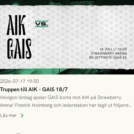
2026-07-17 19:00
Truppen till AIK - GAIS 18/7
Imorgon lördag spelar GAIS borta mot AIK på Strawberry
Arena! Fredrik Holmberg och ledarstaben har tagit ut följande
trupp till matchen:
Läs mer