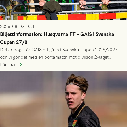
2026-08-07 10:11
Biljettinformation: Husqvarna FF - GAIS i Svenska
Cupen 27/8
Det är dags för GAIS att gå in i Svenska Cupen 2026/2027,
och vi gör det med en bortamatch mot division 2-laget
Husqvarna FF. Häng med och stötta grönsvart på plats!
Läs mer