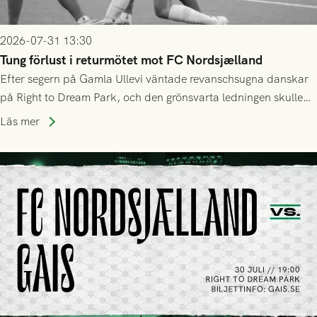
2026-07-31 13:30
Tung förlust i returmötet mot FC Nordsjælland
Efter segern på Gamla Ullevi väntade revanschsugna danskar
på Right to Dream Park, och den grönsvarta ledningen skulle
upphöra efter mindre än kvarten spelad. På lika mark visade
Läs mer
sig Nordsjälland numren för stora och matchen slutade i
tennissiffror och det grönsvarta europaäventyret tog slut.