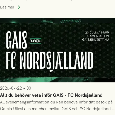
Holmberg och ledarstaben har tagit ut följande trupp till
Läs mer
matchen:
2026-07-22 9:00
Allt du behöver veta inför GAIS - FC Nordsjælland
All evenemangsinformation du kan behöva inför ditt besök på
Gamla Ullevi och matchen mellan GAIS och FC Nordsjælland i