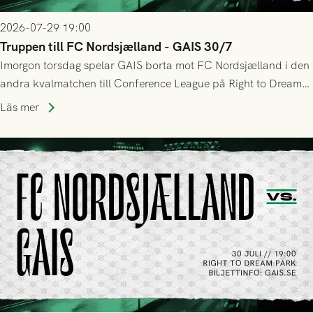
2026-07-29 19:00
Truppen till FC Nordsjælland - GAIS 30/7
Imorgon torsdag spelar GAIS borta mot FC Nordsjælland i den
andra kvalmatchen till Conference League på Right to Dream
Park! Fredrik Holmberg och ledarstaben har tagit ut följande
Läs mer
trupp till matchen: