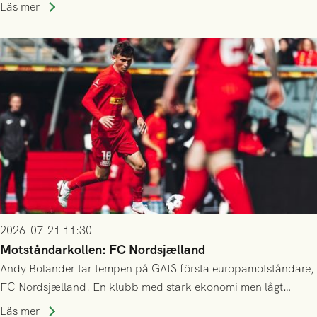
kvalet till Conference League! Avspark kl 19.00 på torsdag
Läs mer
23/7.
2026-07-21 11:30
Motståndarkollen: FC Nordsjælland
Andy Bolander tar tempen på GAIS första europamotståndare,
FC Nordsjælland. En klubb med stark ekonomi men lågt
publiksnitt, ett lag med både kollektiv styrka och individuell
Läs mer