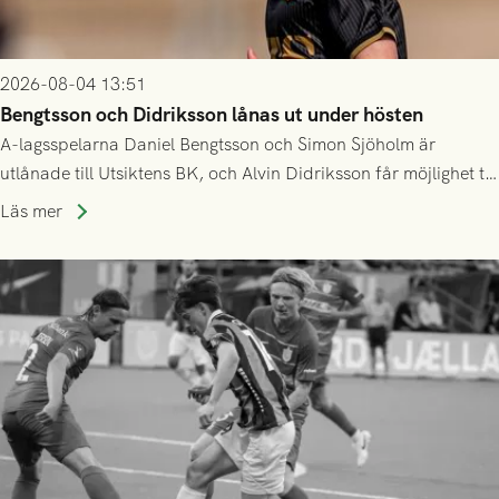
2026-08-04 13:51
Bengtsson och Didriksson lånas ut under hösten
A-lagsspelarna Daniel Bengtsson och Simon Sjöholm är
utlånade till Utsiktens BK, och Alvin Didriksson får möjlighet till
speltid i Hestrafors genom föreningssamarbete.
Läs mer