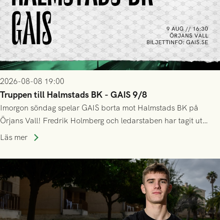
2026-08-08 19:00
Truppen till Halmstads BK - GAIS 9/8
Imorgon söndag spelar GAIS borta mot Halmstads BK på
Örjans Vall! Fredrik Holmberg och ledarstaben har tagit ut
följande trupp till matchen:
Läs mer