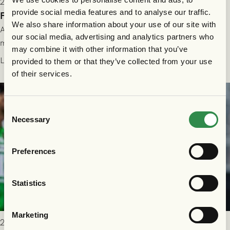
2026-07-28 17:36
provide social media features and to analyse our traffic.
FC Nordsjælland borta: Biljettuthämtning
We also share information about your use of our site with
All information om hur du byter ditt värdebevis mot
our social media, advertising and analytics partners who
matchbiljett på plats i Danmark, samt vad som gäller för dig
may combine it with other information that you’ve
som står på reservlista eller fått förhinder.
Läs mer
provided to them or that they’ve collected from your use
of their services.
Consent
Necessary
Selection
Preferences
Statistics
Marketing
2026-07-26 21:00