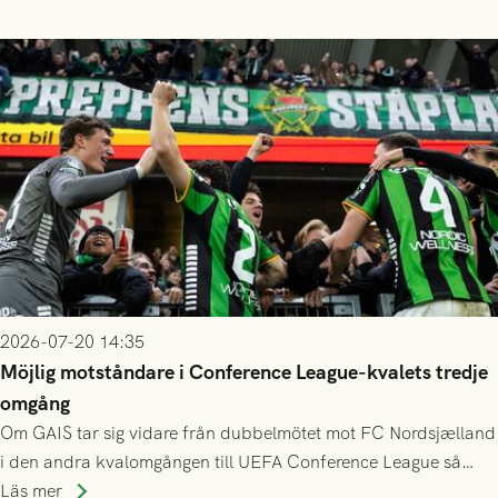
finess.
2026-07-20 14:35
Möjlig motståndare i Conference League-kvalets tredje
omgång
Om GAIS tar sig vidare från dubbelmötet mot FC Nordsjælland
i den andra kvalomgången till UEFA Conference League så
spelas den tredje kvalomgången kort därpå. Motståndare blir
Läs mer