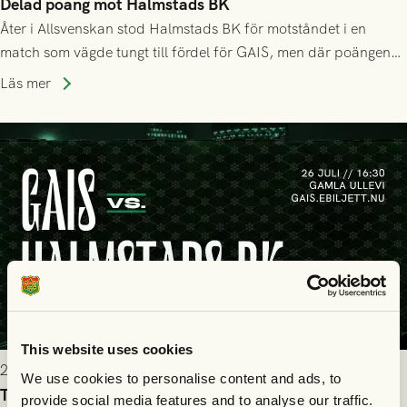
Delad poäng mot Halmstads BK
Åter i Allsvenskan stod Halmstads BK för motståndet i en
match som vägde tungt till fördel för GAIS, men där poängen
delades efter dramatik på tilläggstid.
Läs mer
This website uses cookies
2026-07-25 19:00
We use cookies to personalise content and ads, to
Truppen till GAIS - Halmstads BK 26/7
provide social media features and to analyse our traffic.