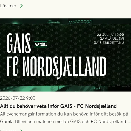
Holmberg och ledarstaben har tagit ut följande trupp till
Läs mer
matchen:
2026-07-22 9:00
Allt du behöver veta inför GAIS - FC Nordsjælland
All evenemangsinformation du kan behöva inför ditt besök på
Gamla Ullevi och matchen mellan GAIS och FC Nordsjælland i
kvalet till Conference League! Avspark kl 19.00 på torsdag