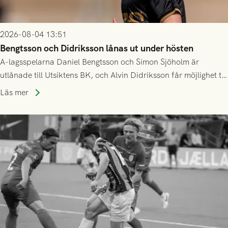
2026-08-04 13:51
Bengtsson och Didriksson lånas ut under hösten
A-lagsspelarna Daniel Bengtsson och Simon Sjöholm är
utlånade till Utsiktens BK, och Alvin Didriksson får möjlighet till
speltid i Hestrafors genom föreningssamarbete.
Läs mer