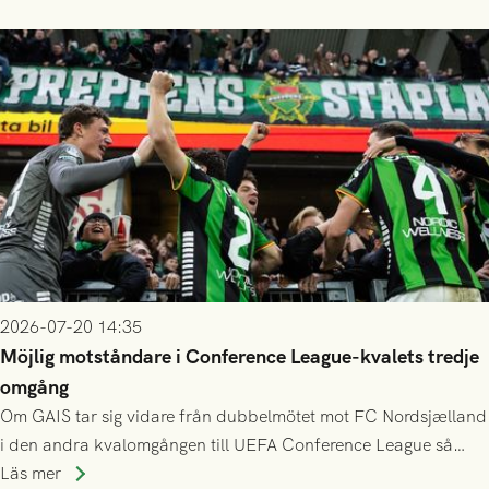
finess.
2026-07-20 14:35
Möjlig motståndare i Conference League-kvalets tredje
omgång
Om GAIS tar sig vidare från dubbelmötet mot FC Nordsjælland
i den andra kvalomgången till UEFA Conference League så
spelas den tredje kvalomgången kort därpå. Motståndare blir
Läs mer