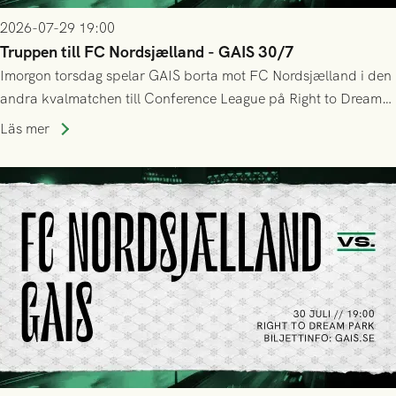
2026-07-29 19:00
Truppen till FC Nordsjælland - GAIS 30/7
Imorgon torsdag spelar GAIS borta mot FC Nordsjælland i den
andra kvalmatchen till Conference League på Right to Dream
Park! Fredrik Holmberg och ledarstaben har tagit ut följande
Läs mer
trupp till matchen: