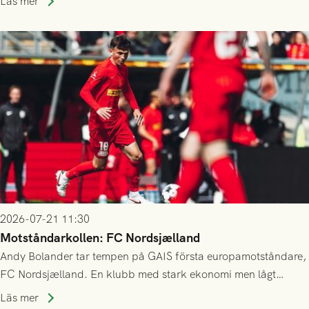
Läs mer
23/7.
2026-07-21 11:30
Motståndarkollen: FC Nordsjælland
Andy Bolander tar tempen på GAIS första europamotståndare,
FC Nordsjælland. En klubb med stark ekonomi men lågt
publiksnitt, ett lag med både kollektiv styrka och individuell
Läs mer