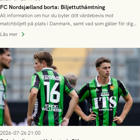
FC Nordsjælland borta: Biljettuthämtning
All information om hur du byter ditt värdebevis mot
matchbiljett på plats i Danmark, samt vad som gäller för dig
som står på reservlista eller fått förhinder.
Läs mer
2026-07-26 21:00