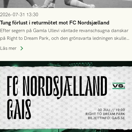
2026-07-31 13:30
Tung förlust i returmötet mot FC Nordsjælland
Efter segern på Gamla Ullevi väntade revanschsugna danskar
på Right to Dream Park, och den grönsvarta ledningen skulle
upphöra efter mindre än kvarten spelad. På lika mark visade
Läs mer
sig Nordsjälland numren för stora och matchen slutade i
tennissiffror och det grönsvarta europaäventyret tog slut.