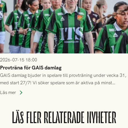
2026-07-15 18:00
Provträna för GAIS damlag
GAIS damlag bjuder in spelare till provträning under vecka 31,
med start 27/7! Vi söker spelare som är aktiva på minst
division 3-nivå.
Läs mer
LÄS FLER RELATERADE NYHETER