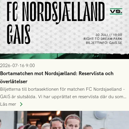
2026-07-16 9:00
Bortamatchen mot Nordsjælland: Reservlista och
överlåtelser
Biljetterna till bortasektionen för matchen FC Nordsjaelland -
GAIS är slutsålda. Vi har upprättat en reservlista där du som
ännu inte har någon biljett kan anmäla ditt intresse. Du kan
Läs mer
inte själv överlåta din biljett till någon annan.