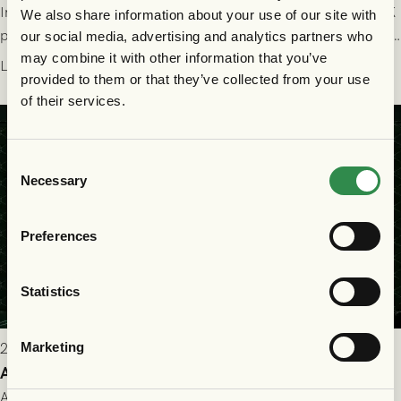
Imorgon söndag spelar GAIS herrar hemma mot Halmstads BK
We also share information about your use of our site with
på Gamla Ullevi med avspark kl 16.30! Fredrik Holmberg och
our social media, advertising and analytics partners who
ledarstaben har tagit ut följande trupp till matchen:
may combine it with other information that you’ve
Läs mer
provided to them or that they’ve collected from your use
of their services.
Consent
Necessary
Selection
Preferences
Statistics
Marketing
2026-07-25 9:00
Allt du behöver veta inför GAIS - Halmstads BK 26/7
All evenemangsinformation du kan behöva inför ditt besök på