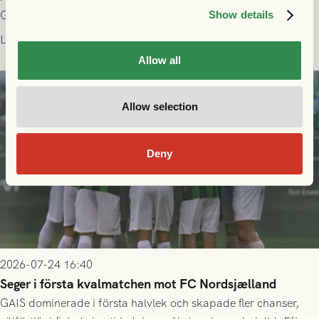
Gamla Ullevi och matchen mellan GAIS och Halmstads BK i
Show details
Allsvenskan! Avspark kl 16.30 på söndag 26/7.
Läs mer
Allow all
Allow selection
Deny
2026-07-24 16:40
Seger i första kvalmatchen mot FC Nordsjælland
GAIS dominerade i första halvlek och skapade fler chanser,