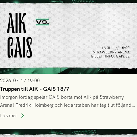
2026-07-17 19:00
Truppen till AIK - GAIS 18/7
Imorgon lördag spelar GAIS borta mot AIK på Strawberry
Arena! Fredrik Holmberg och ledarstaben har tagit ut följande
trupp till matchen:
Läs mer