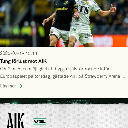
2026-07-19 15:14
Tung förlust mot AIK
GAIS, med en möjlighet att bygga självförtroende inför
Europaspelet på torsdag, gästade AIK på Strawberry Arena i
Stockholm . Men trots konstant hotande i första halvlek av
Läs mer
GAIS så var det AIK, i andra halvlek, som höjde tempot och
lyckades få in 2-0.