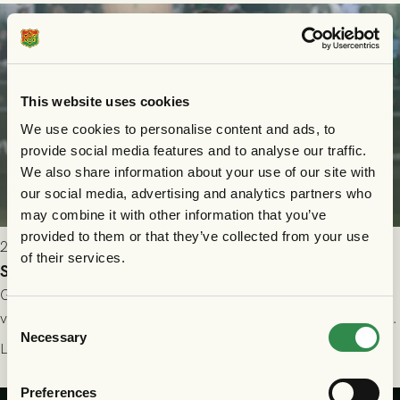
This website uses cookies
We use cookies to personalise content and ads, to
provide social media features and to analyse our traffic.
We also share information about your use of our site with
our social media, advertising and analytics partners who
may combine it with other information that you’ve
provided to them or that they’ve collected from your use
2026-07-24 16:40
of their services.
Seger i första kvalmatchen mot FC Nordsjælland
GAIS dominerade i första halvlek och skapade fler chanser,
välförtjänt fick de in ett ledningsmål strax innan halvtid. Efter
Consent
Necessary
halvtidsvilan sjönk tempot när Nordsjälland tilläts ha mer av
Selection
Läs mer
bollen, men GAIS försvarade sig disciplinerat och säkrade en
seger! Matchfoto: Mikael Josefsson & Lasse Ekström
Preferences