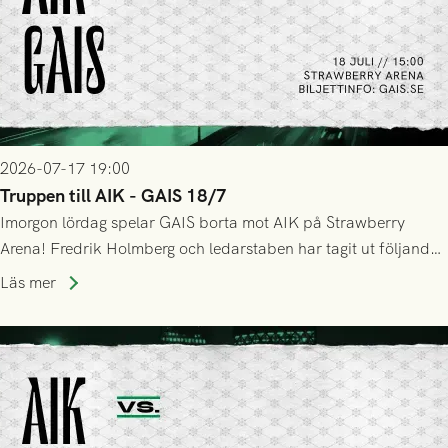
2026-07-17 19:00
Truppen till AIK - GAIS 18/7
Imorgon lördag spelar GAIS borta mot AIK på Strawberry
Arena! Fredrik Holmberg och ledarstaben har tagit ut följande
trupp till matchen:
Läs mer