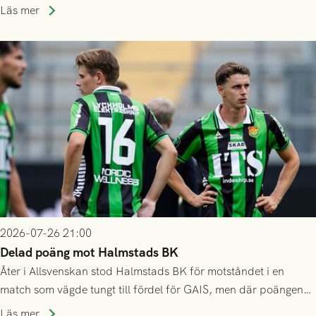
som står på reservlista eller fått förhinder.
Läs mer
2026-07-26 21:00
Delad poäng mot Halmstads BK
Åter i Allsvenskan stod Halmstads BK för motståndet i en
match som vägde tungt till fördel för GAIS, men där poängen
delades efter dramatik på tilläggstid.
Läs mer