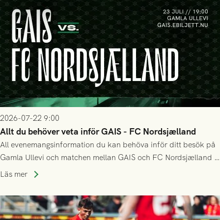
2026-07-22 9:00
Allt du behöver veta inför GAIS - FC Nordsjælland
All evenemangsinformation du kan behöva inför ditt besök på
Gamla Ullevi och matchen mellan GAIS och FC Nordsjælland i
kvalet till Conference League! Avspark kl 19.00 på torsdag
Läs mer
23/7.