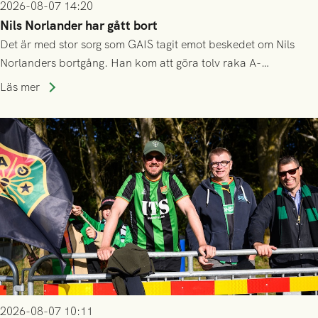
2026-08-07 14:20
Nils Norlander har gått bort
Det är med stor sorg som GAIS tagit emot beskedet om Nils
Norlanders bortgång. Han kom att göra tolv raka A-
lagssäsonger i Grönsvart och är en av få spelare som i GAIS
Läs mer
gjort fler än 200 matcher.
2026-08-07 10:11