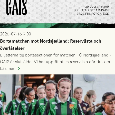
2026-07-16 9:00
Bortamatchen mot Nordsjælland: Reservlista och
överlåtelser
Biljetterna till bortasektionen för matchen FC Nordsjaelland -
GAIS är slutsålda. Vi har upprättat en reservlista där du som
ännu inte har någon biljett kan anmäla ditt intresse. Du kan
Läs mer
inte själv överlåta din biljett till någon annan.