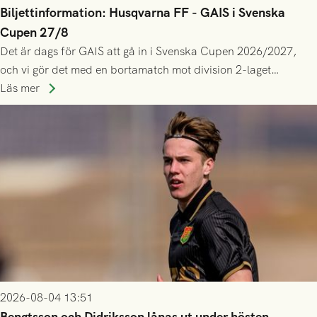
Biljettinformation: Husqvarna FF - GAIS i Svenska
Cupen 27/8
Det är dags för GAIS att gå in i Svenska Cupen 2026/2027,
och vi gör det med en bortamatch mot division 2-laget
Husqvarna FF. Häng med och stötta grönsvart på plats!
Läs mer
2026-08-04 13:51
Bengtsson och Didriksson lånas ut under hösten