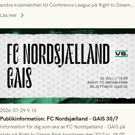
andra kvalmatchen till Conference League på Right to Dream
Park! Fredrik Holmberg och ledarstaben har tagit ut följande
Läs mer
trupp till matchen:
2026-07-29 9:15
Publikinformation: FC Nordsjælland - GAIS 30/7
Information för dig som ska se FC Nordsjælland - GAIS på
plats på Right to Dream Park torsdagen den 30/7 kl. 19.00.