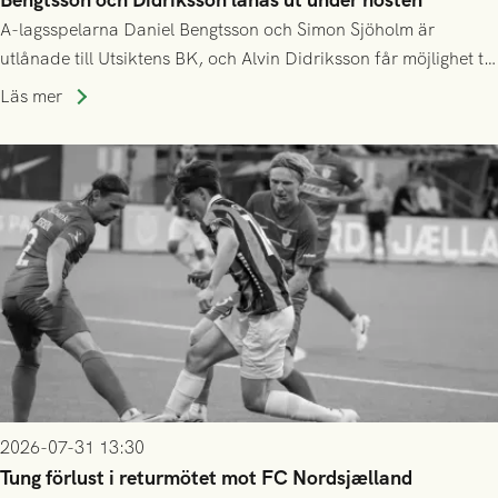
A-lagsspelarna Daniel Bengtsson och Simon Sjöholm är
utlånade till Utsiktens BK, och Alvin Didriksson får möjlighet till
speltid i Hestrafors genom föreningssamarbete.
Läs mer
2026-07-31 13:30
Tung förlust i returmötet mot FC Nordsjælland