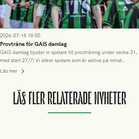
2026-07-15 18:00
Provträna för GAIS damlag
GAIS damlag bjuder in spelare till provträning under vecka 31,
med start 27/7! Vi söker spelare som är aktiva på minst
division 3-nivå.
Läs mer
LÄS FLER RELATERADE NYHETER