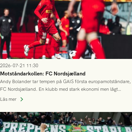
2026-07-21 11:30
Motståndarkollen: FC Nordsjælland
Andy Bolander tar tempen på GAIS första europamotståndare,
FC Nordsjælland. En klubb med stark ekonomi men lågt
publiksnitt, ett lag med både kollektiv styrka och individuell
Läs mer
finess.