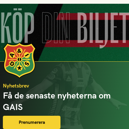
KÖP
DIN
BILJE
Nyhetsbrev
Få de senaste nyheterna om
GAIS
Prenumerera