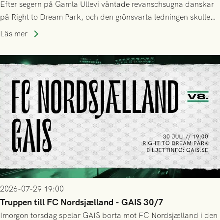
Efter segern på Gamla Ullevi väntade revanschsugna danskar
på Right to Dream Park, och den grönsvarta ledningen skulle
upphöra efter mindre än kvarten spelad. På lika mark visade
Läs mer
sig Nordsjälland numren för stora och matchen slutade i
tennissiffror och det grönsvarta europaäventyret tog slut.
2026-07-29 19:00
Truppen till FC Nordsjælland - GAIS 30/7
Imorgon torsdag spelar GAIS borta mot FC Nordsjælland i den