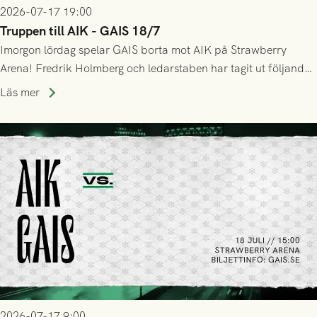
2026-07-17 19:00
Truppen till AIK - GAIS 18/7
Imorgon lördag spelar GAIS borta mot AIK på Strawberry
Arena! Fredrik Holmberg och ledarstaben har tagit ut följande
trupp till matchen:
Läs mer
2026-07-17 9:00