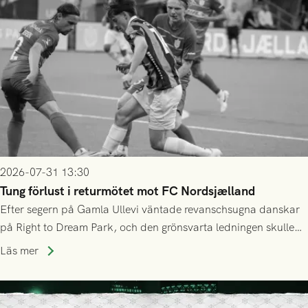
2026-07-31 13:30
Tung förlust i returmötet mot FC Nordsjælland
Efter segern på Gamla Ullevi väntade revanschsugna danskar
på Right to Dream Park, och den grönsvarta ledningen skulle
upphöra efter mindre än kvarten spelad. På lika mark visade
Läs mer
sig Nordsjälland numren för stora och matchen slutade i
tennissiffror och det grönsvarta europaäventyret tog slut.