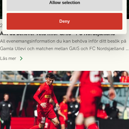
Allow selection
Deny
2026-07-22 9:00
Allt du behöver veta inför GAIS - FC Nordsjælland
All evenemangsinformation du kan behöva inför ditt besök på
Gamla Ullevi och matchen mellan GAIS och FC Nordsjælland i
kvalet till Conference League! Avspark kl 19.00 på torsdag
Läs mer
23/7.