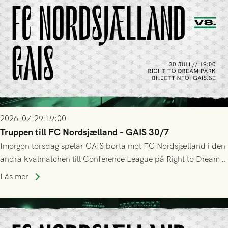
2026-07-29 19:00
Truppen till FC Nordsjælland - GAIS 30/7
Imorgon torsdag spelar GAIS borta mot FC Nordsjælland i den
andra kvalmatchen till Conference League på Right to Dream
Park! Fredrik Holmberg och ledarstaben har tagit ut följande
Läs mer
trupp till matchen: