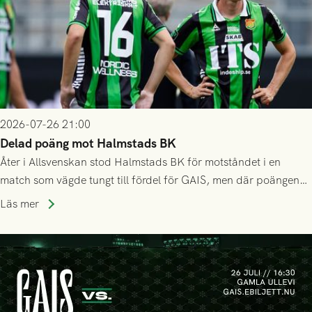
2026-07-26 21:00
Delad poäng mot Halmstads BK
Åter i Allsvenskan stod Halmstads BK för motståndet i en
match som vägde tungt till fördel för GAIS, men där poängen
delades efter dramatik på tilläggstid.
Läs mer