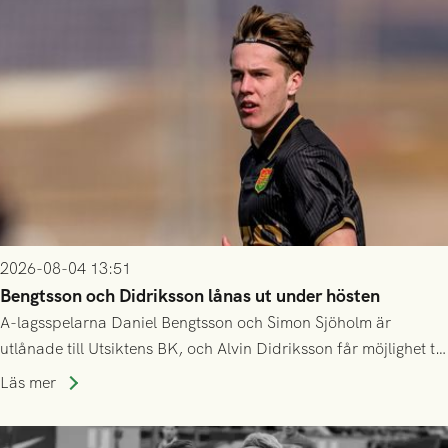
2026-08-04 13:51
Bengtsson och Didriksson lånas ut under hösten
A-lagsspelarna Daniel Bengtsson och Simon Sjöholm är
utlånade till Utsiktens BK, och Alvin Didriksson får möjlighet till
speltid i Hestrafors genom föreningssamarbete.
Läs mer