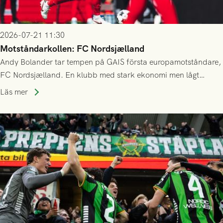
2026-07-21 11:30
Motståndarkollen: FC Nordsjælland
Andy Bolander tar tempen på GAIS första europamotståndare,
FC Nordsjælland. En klubb med stark ekonomi men lågt
publiksnitt, ett lag med både kollektiv styrka och individuell
Läs mer
finess.