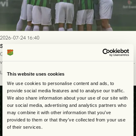
2026-07-24 16:40
Seger i första kvalmatchen mot FC Nordsjælland
GAIS dominerade i första halvlek och skapade fler chanser,
välförtjänt fick de in ett ledningsmål strax innan halvtid. Efter
halvtidsvilan sjönk tempot när Nordsjälland tilläts ha mer av
Läs mer
This website uses cookies
bollen, men GAIS försvarade sig disciplinerat och säkrade en
We use cookies to personalise content and ads, to
seger! Matchfoto: Mikael Josefsson & Lasse Ekström
provide social media features and to analyse our traffic.
We also share information about your use of our site with
our social media, advertising and analytics partners who
may combine it with other information that you’ve
provided to them or that they’ve collected from your use
of their services.