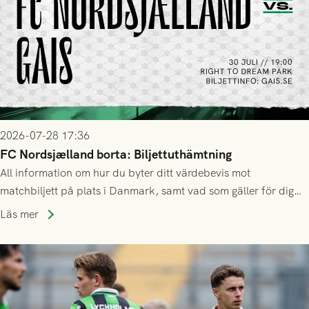
2026-07-28 17:36
FC Nordsjælland borta: Biljettuthämtning
All information om hur du byter ditt värdebevis mot
matchbiljett på plats i Danmark, samt vad som gäller för dig
som står på reservlista eller fått förhinder.
Läs mer