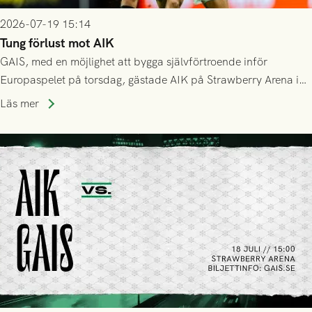
2026-07-19 15:14
Tung förlust mot AIK
GAIS, med en möjlighet att bygga självförtroende inför
Europaspelet på torsdag, gästade AIK på Strawberry Arena i
Stockholm . Men trots konstant hotande i första halvlek av
Läs mer
GAIS så var det AIK, i andra halvlek, som höjde tempot och
lyckades få in 2-0.