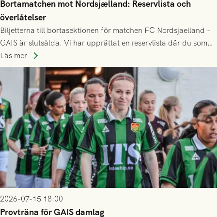
Bortamatchen mot Nordsjælland: Reservlista och
överlåtelser
Biljetterna till bortasektionen för matchen FC Nordsjaelland -
GAIS är slutsålda. Vi har upprättat en reservlista där du som
ännu inte har någon biljett kan anmäla ditt intresse. Du kan
Läs mer
inte själv överlåta din biljett till någon annan.
2026-07-15 18:00
Provträna för GAIS damlag