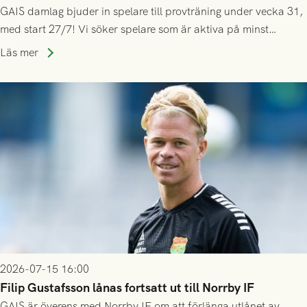
GAIS damlag bjuder in spelare till provträning under vecka 31,
med start 27/7! Vi söker spelare som är aktiva på minst
division 3-nivå.
Läs mer
2026-07-15 16:00
Filip Gustafsson lånas fortsatt ut till Norrby IF
GAIS är överens med Norrby IF om att förlänga utlånet av