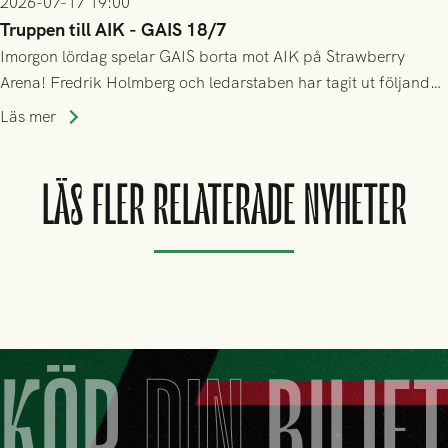
2026-07-17 19:00
Truppen till AIK - GAIS 18/7
Imorgon lördag spelar GAIS borta mot AIK på Strawberry
Arena! Fredrik Holmberg och ledarstaben har tagit ut följande
trupp till matchen:
Läs mer
LÄS FLER RELATERADE NYHETER