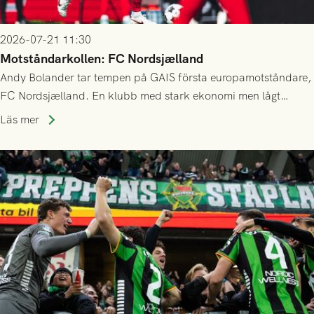
2026-07-21 11:30
Motståndarkollen: FC Nordsjælland
Andy Bolander tar tempen på GAIS första europamotståndare,
FC Nordsjælland. En klubb med stark ekonomi men lågt
publiksnitt, ett lag med både kollektiv styrka och individuell
Läs mer
finess.