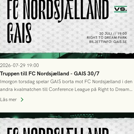
2026-07-29 19:00
Truppen till FC Nordsjælland - GAIS 30/7
Imorgon torsdag spelar GAIS borta mot FC Nordsjælland i den
andra kvalmatchen till Conference League på Right to Dream
Park! Fredrik Holmberg och ledarstaben har tagit ut följande
Läs mer
trupp till matchen: