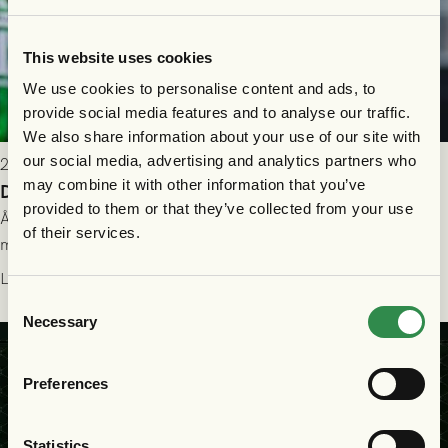
This website uses cookies
We use cookies to personalise content and ads, to
provide social media features and to analyse our traffic.
We also share information about your use of our site with
our social media, advertising and analytics partners who
2026-07-26 21:00
may combine it with other information that you’ve
Delad poäng mot Halmstads BK
provided to them or that they’ve collected from your use
Åter i Allsvenskan stod Halmstads BK för motståndet i en
of their services.
match som vägde tungt till fördel för GAIS, men där poängen
delades efter dramatik på tilläggstid.
Läs mer
Consent
Necessary
Selection
Preferences
Statistics