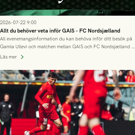
2026-07-22 9:00
Allt du behöver veta inför GAIS - FC Nordsjælland
All evenemangsinformation du kan behöva inför ditt besök på
Gamla Ullevi och matchen mellan GAIS och FC Nordsjælland i
kvalet till Conference League! Avspark kl 19.00 på torsdag
Läs mer
23/7.