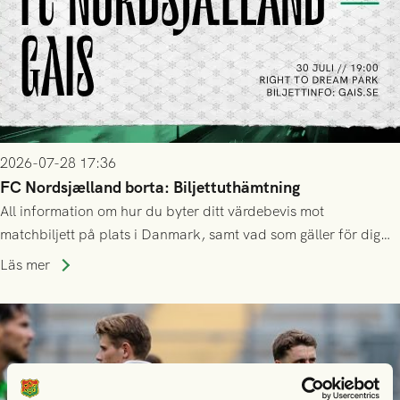
2026-07-28 17:36
FC Nordsjælland borta: Biljettuthämtning
All information om hur du byter ditt värdebevis mot
matchbiljett på plats i Danmark, samt vad som gäller för dig
som står på reservlista eller fått förhinder.
Läs mer