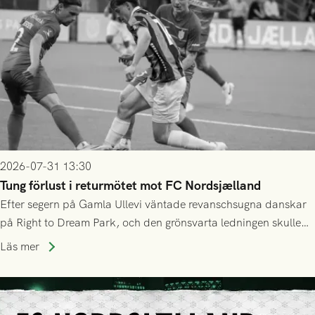
2026-07-31 13:30
Tung förlust i returmötet mot FC Nordsjælland
Efter segern på Gamla Ullevi väntade revanschsugna danskar
på Right to Dream Park, och den grönsvarta ledningen skulle
upphöra efter mindre än kvarten spelad. På lika mark visade
Läs mer
sig Nordsjälland numren för stora och matchen slutade i
tennissiffror och det grönsvarta europaäventyret tog slut.