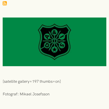
[satellite gallery=197 thumbs=on]
Fotograf: Mikael Josefsson