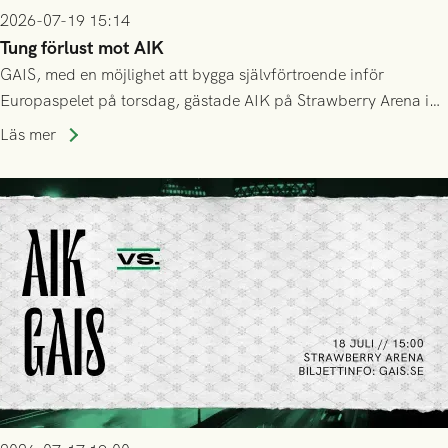
2026-07-19 15:14
Tung förlust mot AIK
GAIS, med en möjlighet att bygga självförtroende inför
Europaspelet på torsdag, gästade AIK på Strawberry Arena i
Stockholm . Men trots konstant hotande i första halvlek av
Läs mer
GAIS så var det AIK, i andra halvlek, som höjde tempot och
lyckades få in 2-0.