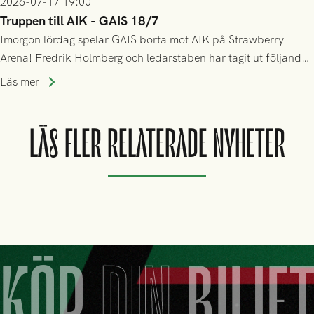
2026-07-17 19:00
Truppen till AIK - GAIS 18/7
Imorgon lördag spelar GAIS borta mot AIK på Strawberry
Arena! Fredrik Holmberg och ledarstaben har tagit ut följande
trupp till matchen:
Läs mer
LÄS FLER RELATERADE NYHETER