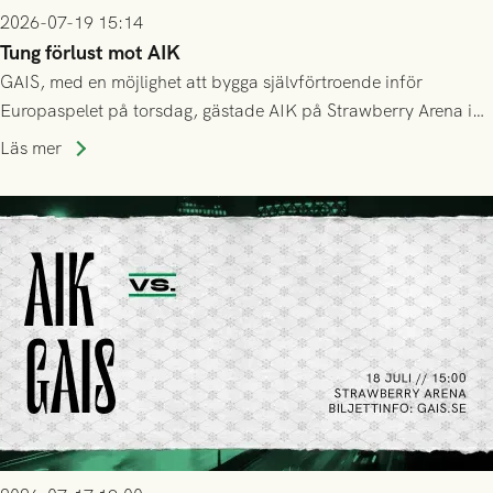
2026-07-19 15:14
Tung förlust mot AIK
GAIS, med en möjlighet att bygga självförtroende inför
Europaspelet på torsdag, gästade AIK på Strawberry Arena i
Stockholm . Men trots konstant hotande i första halvlek av
Läs mer
GAIS så var det AIK, i andra halvlek, som höjde tempot och
lyckades få in 2-0.