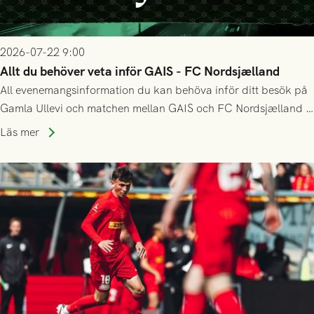
2026-07-22 9:00
Allt du behöver veta inför GAIS - FC Nordsjælland
All evenemangsinformation du kan behöva inför ditt besök på
Gamla Ullevi och matchen mellan GAIS och FC Nordsjælland i
kvalet till Conference League! Avspark kl 19.00 på torsdag
Läs mer
23/7.