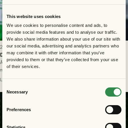
This website uses cookies
We use cookies to personalise content and ads, to
provide social media features and to analyse our traffic.
We also share information about your use of our site with
our social media, advertising and analytics partners who
2026-07-26 21:00
may combine it with other information that you’ve
Delad poäng mot Halmstads BK
provided to them or that they’ve collected from your use
Åter i Allsvenskan stod Halmstads BK för motståndet i en
of their services.
match som vägde tungt till fördel för GAIS, men där poängen
delades efter dramatik på tilläggstid.
Läs mer
Consent
Necessary
Selection
Preferences
Statistics