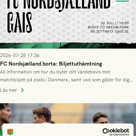
2026-07-28 17:36
FC Nordsjælland borta: Biljettuthämtning
All information om hur du byter ditt värdebevis mot
matchbiljett på plats i Danmark, samt vad som gäller för dig
som står på reservlista eller fått förhinder.
Läs mer