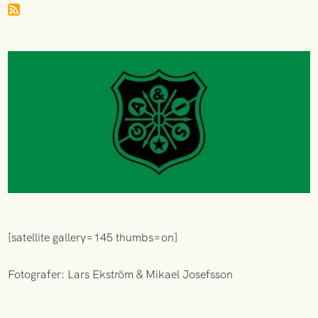
[satellite gallery=145 thumbs=on]
Fotografer: Lars Ekström & Mikael Josefsson