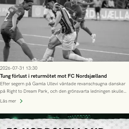
2026-07-31 13:30
Tung förlust i returmötet mot FC Nordsjælland
Efter segern på Gamla Ullevi väntade revanschsugna danskar
på Right to Dream Park, och den grönsvarta ledningen skulle
upphöra efter mindre än kvarten spelad. På lika mark visade
Läs mer
sig Nordsjälland numren för stora och matchen slutade i
tennissiffror och det grönsvarta europaäventyret tog slut.