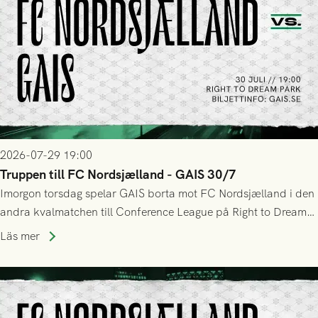
2026-07-29 19:00
Truppen till FC Nordsjælland - GAIS 30/7
Imorgon torsdag spelar GAIS borta mot FC Nordsjælland i den
andra kvalmatchen till Conference League på Right to Dream
Park! Fredrik Holmberg och ledarstaben har tagit ut följande
Läs mer
trupp till matchen: