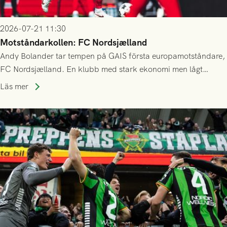
2026-07-21 11:30
Motståndarkollen: FC Nordsjælland
Andy Bolander tar tempen på GAIS första europamotståndare,
FC Nordsjælland. En klubb med stark ekonomi men lågt
publiksnitt, ett lag med både kollektiv styrka och individuell
Läs mer
finess.