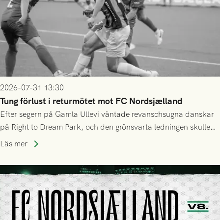
2026-07-31 13:30
Tung förlust i returmötet mot FC Nordsjælland
Efter segern på Gamla Ullevi väntade revanschsugna danskar
på Right to Dream Park, och den grönsvarta ledningen skulle
upphöra efter mindre än kvarten spelad. På lika mark visade
Läs mer
sig Nordsjälland numren för stora och matchen slutade i
tennissiffror och det grönsvarta europaäventyret tog slut.