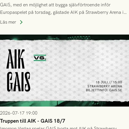
GAIS, med en möjlighet att bygga självförtroende inför
Europaspelet på torsdag, gästade AIK på Strawberry Arena i
Stockholm . Men trots konstant hotande i första halvlek av
Läs mer
GAIS så var det AIK, i andra halvlek, som höjde tempot och
lyckades få in 2-0.
2026-07-17 19:00
Truppen till AIK - GAIS 18/7
Imorgon lördag spelar GAIS borta mot AIK på Strawberry