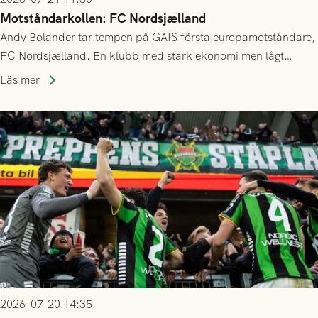
Motståndarkollen: FC Nordsjælland
Andy Bolander tar tempen på GAIS första europamotståndare,
FC Nordsjælland. En klubb med stark ekonomi men lågt
publiksnitt, ett lag med både kollektiv styrka och individuell
Läs mer
finess.
2026-07-20 14:35