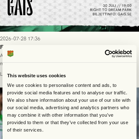
2026-07-28 17:36
FC Nordsjælland borta: Biljettuthämtning
All information om hur du byter ditt värdebevis mot
matchbiljett på plats i Danmark, samt vad som gäller för dig
som står på reservlista eller fått förhinder.
Läs mer
This website uses cookies
We use cookies to personalise content and ads, to
provide social media features and to analyse our traffic.
We also share information about your use of our site with
our social media, advertising and analytics partners who
may combine it with other information that you’ve
provided to them or that they’ve collected from your use
of their services.