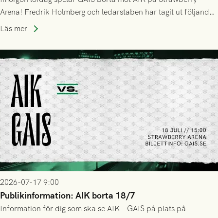
Arena! Fredrik Holmberg och ledarstaben har tagit ut följande
trupp till matchen:
Läs mer
2026-07-17 9:00
Publikinformation: AIK borta 18/7
Information för dig som ska se AIK - GAIS på plats på