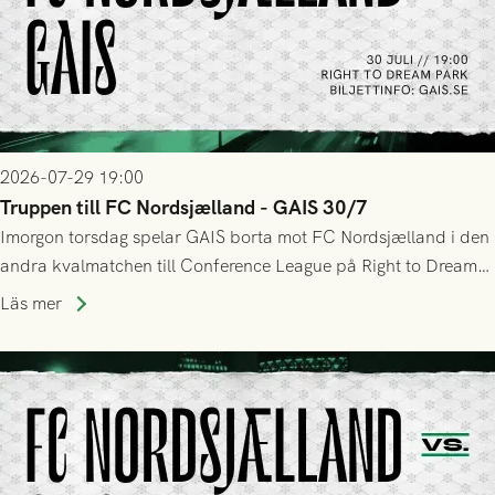
2026-07-29 19:00
Truppen till FC Nordsjælland - GAIS 30/7
Imorgon torsdag spelar GAIS borta mot FC Nordsjælland i den
andra kvalmatchen till Conference League på Right to Dream
Park! Fredrik Holmberg och ledarstaben har tagit ut följande
Läs mer
trupp till matchen: