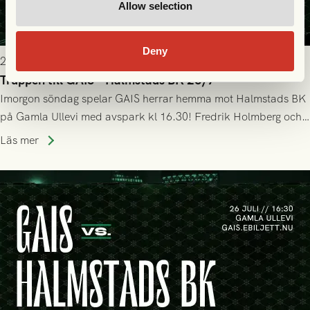
Allow selection
Deny
2026-07-25 19:00
Truppen till GAIS - Halmstads BK 26/7
Imorgon söndag spelar GAIS herrar hemma mot Halmstads BK
på Gamla Ullevi med avspark kl 16.30! Fredrik Holmberg och
ledarstaben har tagit ut följande trupp till matchen:
Läs mer