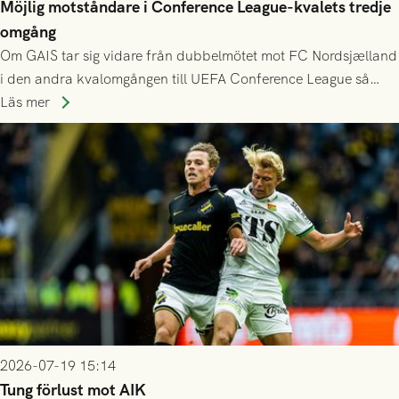
Möjlig motståndare i Conference League-kvalets tredje
omgång
Om GAIS tar sig vidare från dubbelmötet mot FC Nordsjælland
i den andra kvalomgången till UEFA Conference League så
spelas den tredje kvalomgången kort därpå. Motståndare blir
Läs mer
då vinnaren i mötet mellan isländska Valur och HŠK Zrinjski
Mostar från Bosnien och Hercegovina.
2026-07-19 15:14
Tung förlust mot AIK