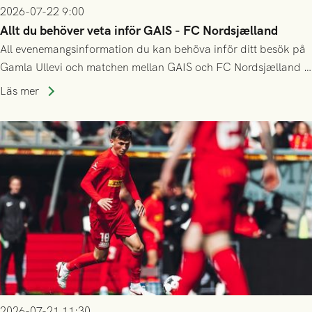
2026-07-22 9:00
Allt du behöver veta inför GAIS - FC Nordsjælland
All evenemangsinformation du kan behöva inför ditt besök på
Gamla Ullevi och matchen mellan GAIS och FC Nordsjælland i
kvalet till Conference League! Avspark kl 19.00 på torsdag
Läs mer
23/7.
2026-07-21 11:30