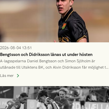
2026-08-04 13:51
Bengtsson och Didriksson lånas ut under hösten
A-lagsspelarna Daniel Bengtsson och Simon Sjöholm är
utlånade till Utsiktens BK, och Alvin Didriksson får möjlighet till
speltid i Hestrafors genom föreningssamarbete.
Läs mer