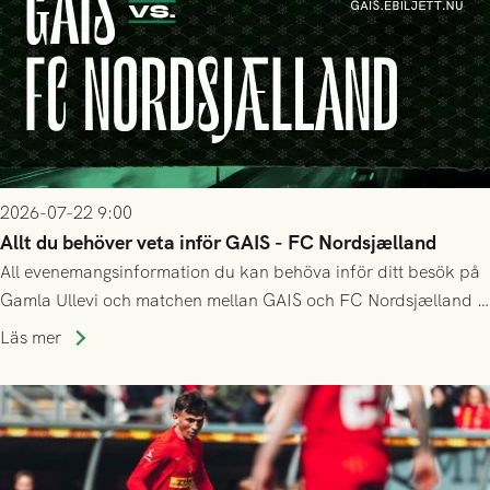
2026-07-22 9:00
Allt du behöver veta inför GAIS - FC Nordsjælland
All evenemangsinformation du kan behöva inför ditt besök på
Gamla Ullevi och matchen mellan GAIS och FC Nordsjælland i
kvalet till Conference League! Avspark kl 19.00 på torsdag
Läs mer
23/7.