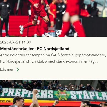
2026-07-21 11:30
Motståndarkollen: FC Nordsjælland
Andy Bolander tar tempen på GAIS första europamotståndare,
FC Nordsjælland. En klubb med stark ekonomi men lågt
publiksnitt, ett lag med både kollektiv styrka och individuell
Läs mer
finess.