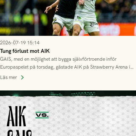
2026-07-19 15:14
Tung förlust mot AIK
GAIS, med en möjlighet att bygga självförtroende inför
Europaspelet på torsdag, gästade AIK på Strawberry Arena i
Stockholm . Men trots konstant hotande i första halvlek av
Läs mer
GAIS så var det AIK, i andra halvlek, som höjde tempot och
lyckades få in 2-0.