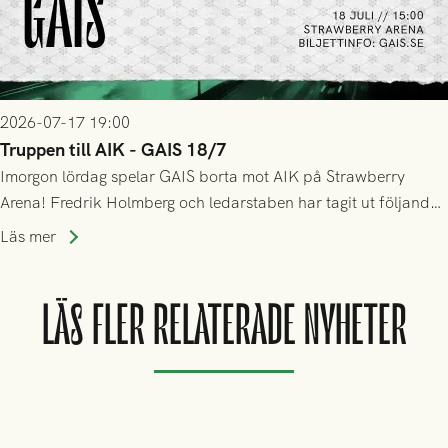
2026-07-17 19:00
Truppen till AIK - GAIS 18/7
Imorgon lördag spelar GAIS borta mot AIK på Strawberry
Arena! Fredrik Holmberg och ledarstaben har tagit ut följande
trupp till matchen:
Läs mer
LÄS FLER RELATERADE NYHETER