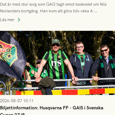
Det är med stor sorg som GAIS tagit emot beskedet om Nils
Norlanders bortgång. Han kom att göra tolv raka A-
lagssäsonger i Grönsvart och är en av få spelare som i GAIS
Läs mer
gjort fler än 200 matcher.
2026-08-07 10:11
Biljettinformation: Husqvarna FF - GAIS i Svenska
Cupen 27/8