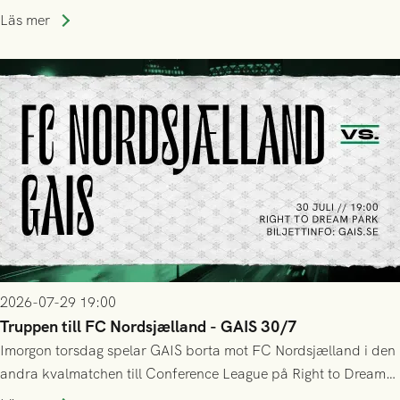
upphöra efter mindre än kvarten spelad. På lika mark visade
Läs mer
sig Nordsjälland numren för stora och matchen slutade i
tennissiffror och det grönsvarta europaäventyret tog slut.
2026-07-29 19:00
Truppen till FC Nordsjælland - GAIS 30/7
Imorgon torsdag spelar GAIS borta mot FC Nordsjælland i den
andra kvalmatchen till Conference League på Right to Dream
Park! Fredrik Holmberg och ledarstaben har tagit ut följande