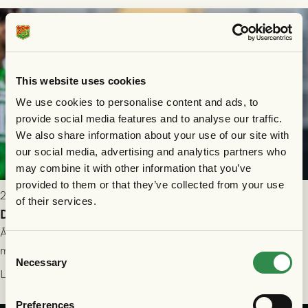
This website uses cookies
We use cookies to personalise content and ads, to
provide social media features and to analyse our traffic.
We also share information about your use of our site with
our social media, advertising and analytics partners who
may combine it with other information that you’ve
provided to them or that they’ve collected from your use
2026-07-26 21:00
of their services.
Delad poäng mot Halmstads BK
Åter i Allsvenskan stod Halmstads BK för motståndet i en
Consent
match som vägde tungt till fördel för GAIS, men där poängen
Necessary
Selection
delades efter dramatik på tilläggstid.
Läs mer
Preferences