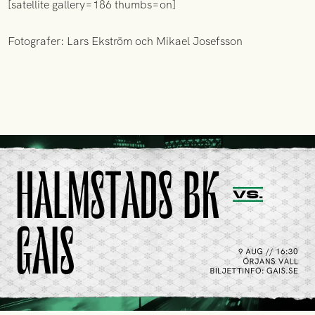
[satellite gallery=186 thumbs=on]
Fotografer: Lars Ekström och Mikael Josefsson