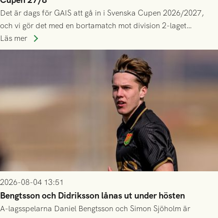
Det är dags för GAIS att gå in i Svenska Cupen 2026/2027,
och vi gör det med en bortamatch mot division 2-laget
Husqvarna FF. Häng med och stötta grönsvart på plats!
Läs mer
2026-08-04 13:51
Bengtsson och Didriksson lånas ut under hösten
A-lagsspelarna Daniel Bengtsson och Simon Sjöholm är