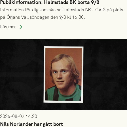
Publikinformation: Halmstads BK borta 9/8
Information för dig som ska se Halmstads BK - GAIS på plats
på Örjans Vall söndagen den 9/8 kl 16.30.
Läs mer
2026-08-07 14:20
Nils Norlander har gått bort