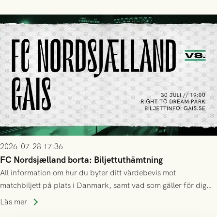
2026-07-28 17:36
FC Nordsjælland borta: Biljettuthämtning
All information om hur du byter ditt värdebevis mot
matchbiljett på plats i Danmark, samt vad som gäller för dig
som står på reservlista eller fått förhinder.
Läs mer