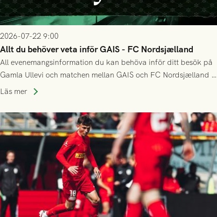
2026-07-22 9:00
Allt du behöver veta inför GAIS - FC Nordsjælland
All evenemangsinformation du kan behöva inför ditt besök på
Gamla Ullevi och matchen mellan GAIS och FC Nordsjælland i
kvalet till Conference League! Avspark kl 19.00 på torsdag
Läs mer
23/7.