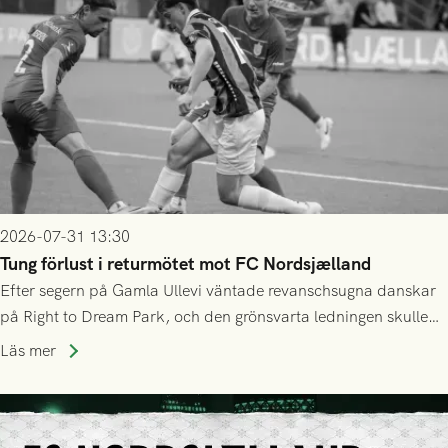
2026-07-31 13:30
Tung förlust i returmötet mot FC Nordsjælland
Efter segern på Gamla Ullevi väntade revanschsugna danskar
på Right to Dream Park, och den grönsvarta ledningen skulle
upphöra efter mindre än kvarten spelad. På lika mark visade
Läs mer
sig Nordsjälland numren för stora och matchen slutade i
tennissiffror och det grönsvarta europaäventyret tog slut.