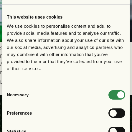
This website uses cookies
We use cookies to personalise content and ads, to
provide social media features and to analyse our traffic.
We also share information about your use of our site with
our social media, advertising and analytics partners who
2026-07-26 21:00
may combine it with other information that you’ve
Delad poäng mot Halmstads BK
provided to them or that they’ve collected from your use
Åter i Allsvenskan stod Halmstads BK för motståndet i en
of their services.
match som vägde tungt till fördel för GAIS, men där poängen
delades efter dramatik på tilläggstid.
Läs mer
Consent
Necessary
Selection
Preferences
Statistics