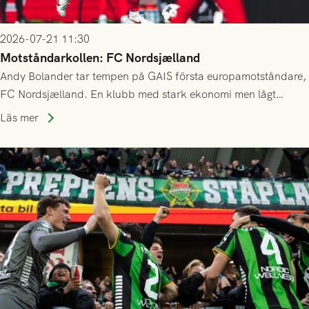
2026-07-21 11:30
Motståndarkollen: FC Nordsjælland
Andy Bolander tar tempen på GAIS första europamotståndare,
FC Nordsjælland. En klubb med stark ekonomi men lågt
publiksnitt, ett lag med både kollektiv styrka och individuell
Läs mer
finess.