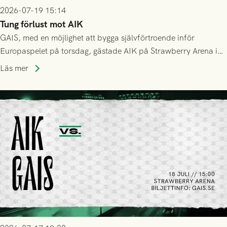
2026-07-19 15:14
Tung förlust mot AIK
GAIS, med en möjlighet att bygga självförtroende inför
Europaspelet på torsdag, gästade AIK på Strawberry Arena i
Stockholm . Men trots konstant hotande i första halvlek av
Läs mer
GAIS så var det AIK, i andra halvlek, som höjde tempot och
lyckades få in 2-0.