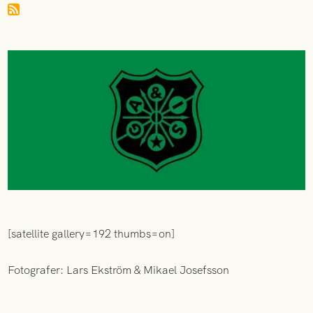
[satellite gallery=192 thumbs=on]
Fotografer: Lars Ekström & Mikael Josefsson