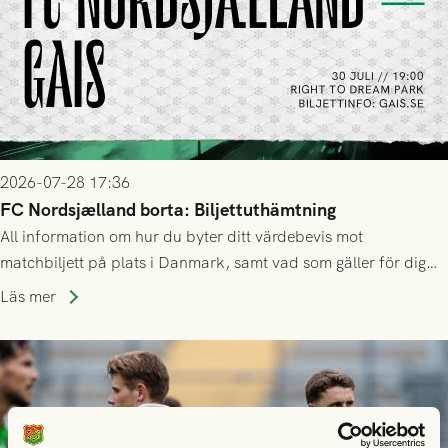
2026-07-28 17:36
FC Nordsjælland borta: Biljettuthämtning
All information om hur du byter ditt värdebevis mot
matchbiljett på plats i Danmark, samt vad som gäller för dig
som står på reservlista eller fått förhinder.
Läs mer