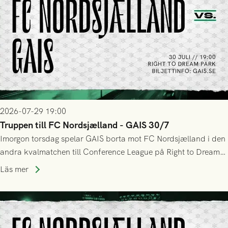
2026-07-29 19:00
Truppen till FC Nordsjælland - GAIS 30/7
Imorgon torsdag spelar GAIS borta mot FC Nordsjælland i den
andra kvalmatchen till Conference League på Right to Dream
Park! Fredrik Holmberg och ledarstaben har tagit ut följande
Läs mer
trupp till matchen: