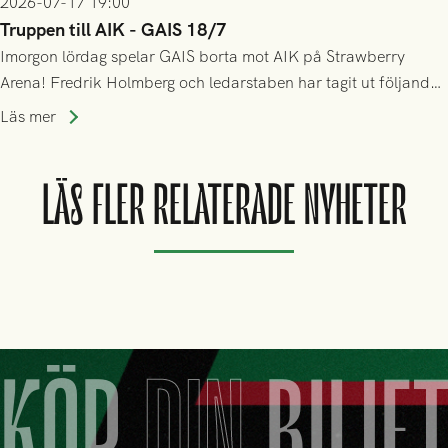
2026-07-17 19:00
Truppen till AIK - GAIS 18/7
Imorgon lördag spelar GAIS borta mot AIK på Strawberry
Arena! Fredrik Holmberg och ledarstaben har tagit ut följande
trupp till matchen:
Läs mer
LÄS FLER RELATERADE NYHETER