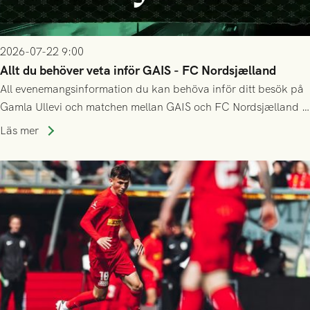
2026-07-22 9:00
Allt du behöver veta inför GAIS - FC Nordsjælland
All evenemangsinformation du kan behöva inför ditt besök på
Gamla Ullevi och matchen mellan GAIS och FC Nordsjælland i
kvalet till Conference League! Avspark kl 19.00 på torsdag
Läs mer
23/7.