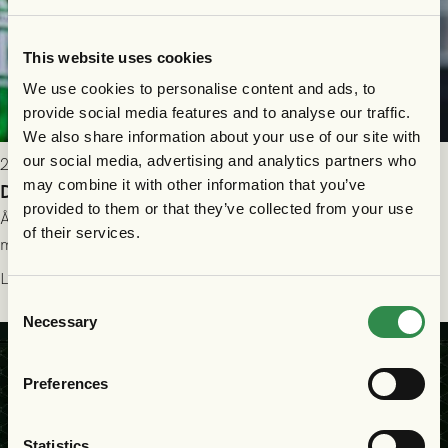
This website uses cookies
We use cookies to personalise content and ads, to
provide social media features and to analyse our traffic.
We also share information about your use of our site with
our social media, advertising and analytics partners who
2026-07-26 21:00
may combine it with other information that you’ve
Delad poäng mot Halmstads BK
provided to them or that they’ve collected from your use
Åter i Allsvenskan stod Halmstads BK för motståndet i en
of their services.
match som vägde tungt till fördel för GAIS, men där poängen
delades efter dramatik på tilläggstid.
Läs mer
Consent
Necessary
Selection
Preferences
Statistics