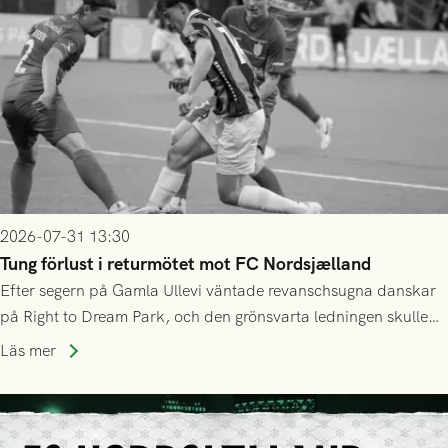
2026-07-31 13:30
Tung förlust i returmötet mot FC Nordsjælland
Efter segern på Gamla Ullevi väntade revanschsugna danskar
på Right to Dream Park, och den grönsvarta ledningen skulle
upphöra efter mindre än kvarten spelad. På lika mark visade
Läs mer
sig Nordsjälland numren för stora och matchen slutade i
tennissiffror och det grönsvarta europaäventyret tog slut.