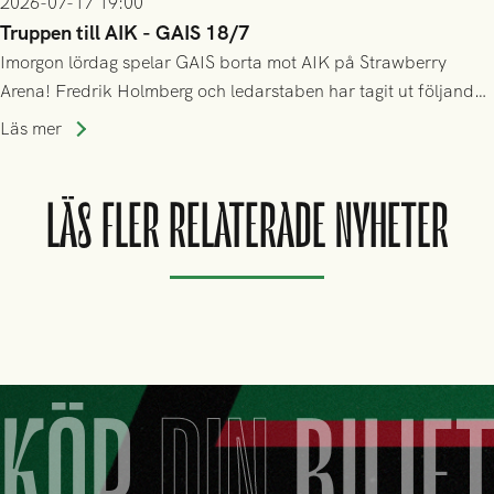
2026-07-17 19:00
Truppen till AIK - GAIS 18/7
Imorgon lördag spelar GAIS borta mot AIK på Strawberry
Arena! Fredrik Holmberg och ledarstaben har tagit ut följande
trupp till matchen:
Läs mer
LÄS FLER RELATERADE NYHETER