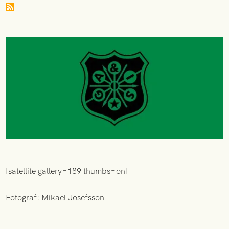
[satellite gallery=189 thumbs=on]
Fotograf: Mikael Josefsson