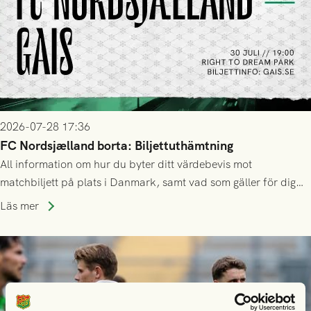
2026-07-28 17:36
FC Nordsjælland borta: Biljettuthämtning
All information om hur du byter ditt värdebevis mot
matchbiljett på plats i Danmark, samt vad som gäller för dig
som står på reservlista eller fått förhinder.
Läs mer