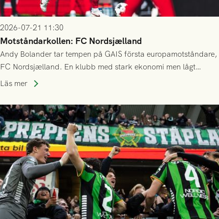
2026-07-21 11:30
Motståndarkollen: FC Nordsjælland
Andy Bolander tar tempen på GAIS första europamotståndare,
FC Nordsjælland. En klubb med stark ekonomi men lågt
publiksnitt, ett lag med både kollektiv styrka och individuell
Läs mer
finess.