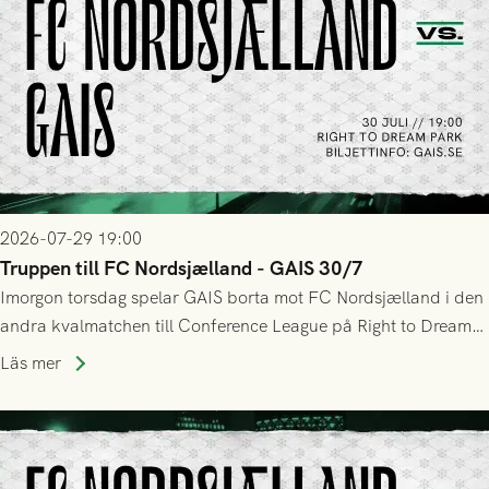
2026-07-29 19:00
Truppen till FC Nordsjælland - GAIS 30/7
Imorgon torsdag spelar GAIS borta mot FC Nordsjælland i den
andra kvalmatchen till Conference League på Right to Dream
Park! Fredrik Holmberg och ledarstaben har tagit ut följande
Läs mer
trupp till matchen: