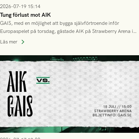
2026-07-19 15:14
Tung förlust mot AIK
GAIS, med en möjlighet att bygga självförtroende inför
Europaspelet på torsdag, gästade AIK på Strawberry Arena i
Stockholm . Men trots konstant hotande i första halvlek av
Läs mer
GAIS så var det AIK, i andra halvlek, som höjde tempot och
lyckades få in 2-0.