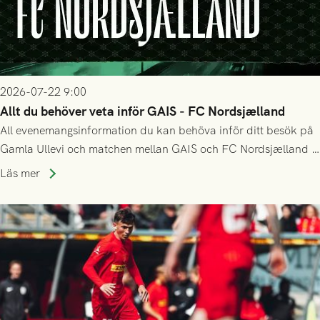
2026-07-22 9:00
Allt du behöver veta inför GAIS - FC Nordsjælland
All evenemangsinformation du kan behöva inför ditt besök på
Gamla Ullevi och matchen mellan GAIS och FC Nordsjælland i
kvalet till Conference League! Avspark kl 19.00 på torsdag
Läs mer
23/7.