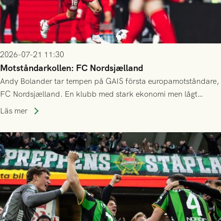
2026-07-21 11:30
Motståndarkollen: FC Nordsjælland
Andy Bolander tar tempen på GAIS första europamotståndare,
FC Nordsjælland. En klubb med stark ekonomi men lågt
publiksnitt, ett lag med både kollektiv styrka och individuell
Läs mer
finess.