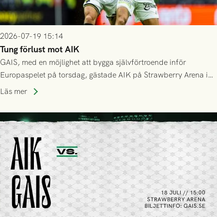
2026-07-19 15:14
Tung förlust mot AIK
GAIS, med en möjlighet att bygga självförtroende inför
Europaspelet på torsdag, gästade AIK på Strawberry Arena i
Stockholm . Men trots konstant hotande i första halvlek av
Läs mer
GAIS så var det AIK, i andra halvlek, som höjde tempot och
lyckades få in 2-0.