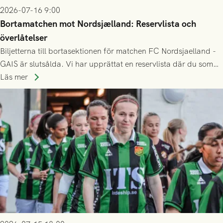
2026-07-16 9:00
Bortamatchen mot Nordsjælland: Reservlista och
överlåtelser
Biljetterna till bortasektionen för matchen FC Nordsjaelland -
GAIS är slutsålda. Vi har upprättat en reservlista där du som
ännu inte har någon biljett kan anmäla ditt intresse. Du kan
Läs mer
inte själv överlåta din biljett till någon annan.