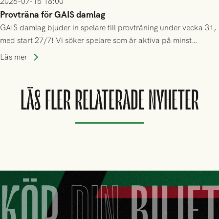
2026-07-15 18:00
Provträna för GAIS damlag
GAIS damlag bjuder in spelare till provträning under vecka 31,
med start 27/7! Vi söker spelare som är aktiva på minst
division 3-nivå.
Läs mer
LÄS FLER RELATERADE NYHETER