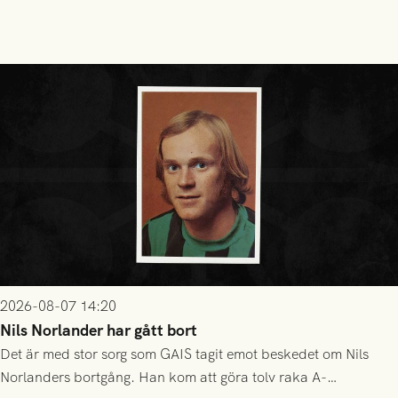
2026-08-07 14:20
Nils Norlander har gått bort
Det är med stor sorg som GAIS tagit emot beskedet om Nils
Norlanders bortgång. Han kom att göra tolv raka A-