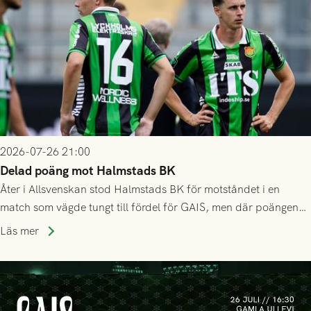
2026-07-26 21:00
Delad poäng mot Halmstads BK
Åter i Allsvenskan stod Halmstads BK för motståndet i en
match som vägde tungt till fördel för GAIS, men där poängen
delades efter dramatik på tilläggstid.
Läs mer