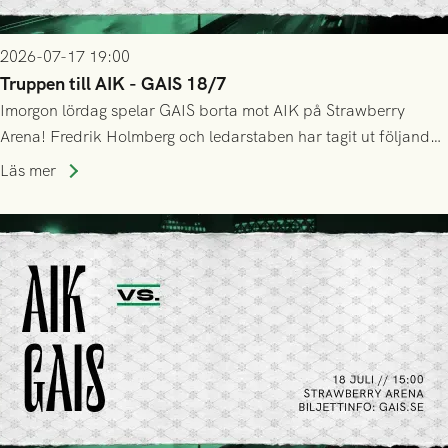
2026-07-17 19:00
Truppen till AIK - GAIS 18/7
Imorgon lördag spelar GAIS borta mot AIK på Strawberry
Arena! Fredrik Holmberg och ledarstaben har tagit ut följande
trupp till matchen:
Läs mer