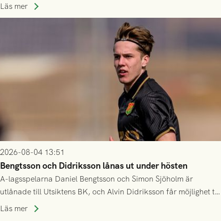
Husqvarna FF. Häng med och stötta grönsvart på plats!
Läs mer
2026-08-04 13:51
Bengtsson och Didriksson lånas ut under hösten
A-lagsspelarna Daniel Bengtsson och Simon Sjöholm är
utlånade till Utsiktens BK, och Alvin Didriksson får möjlighet till
speltid i Hestrafors genom föreningssamarbete.
Läs mer