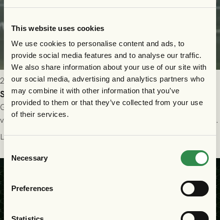
This website uses cookies
We use cookies to personalise content and ads, to
provide social media features and to analyse our traffic.
We also share information about your use of our site with
our social media, advertising and analytics partners who
2026-07-24 16:40
may combine it with other information that you’ve
Seger i första kvalmatchen mot FC Nordsjælland
provided to them or that they’ve collected from your use
GAIS dominerade i första halvlek och skapade fler chanser,
of their services.
välförtjänt fick de in ett ledningsmål strax innan halvtid. Efter
halvtidsvilan sjönk tempot när Nordsjälland tilläts ha mer av
Läs mer
bollen, men GAIS försvarade sig disciplinerat och säkrade en
Consent
seger! Matchfoto: Mikael Josefsson & Lasse Ekström
Necessary
Selection
Preferences
Statistics