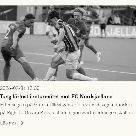
2026-07-31 13:30
Tung förlust i returmötet mot FC Nordsjælland
Efter segern på Gamla Ullevi väntade revanschsugna danskar
på Right to Dream Park, och den grönsvarta ledningen skulle
upphöra efter mindre än kvarten spelad. På lika mark visade
Läs mer
sig Nordsjälland numren för stora och matchen slutade i