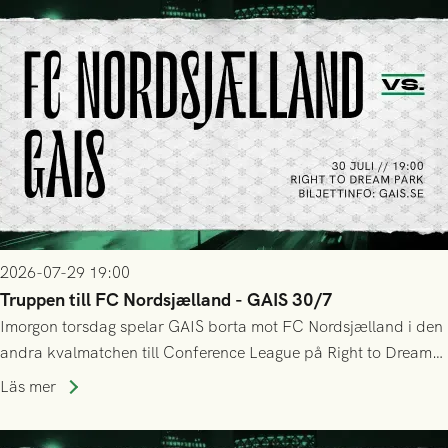
tennissiffror och det grönsvarta europaäventyret tog slut.
2026-07-29 19:00
Truppen till FC Nordsjælland - GAIS 30/7
Imorgon torsdag spelar GAIS borta mot FC Nordsjælland i den
andra kvalmatchen till Conference League på Right to Dream
Park! Fredrik Holmberg och ledarstaben har tagit ut följande
Läs mer
trupp till matchen: