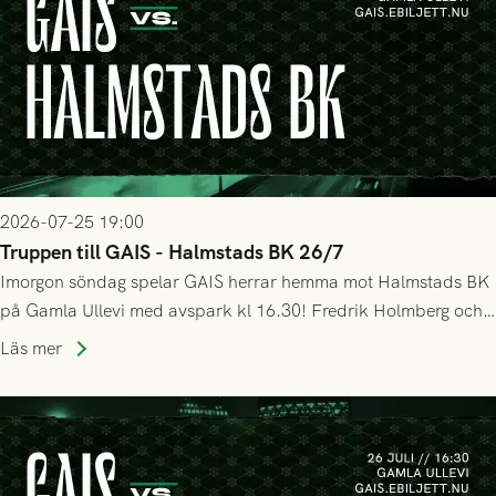
2026-07-25 19:00
Truppen till GAIS - Halmstads BK 26/7
Imorgon söndag spelar GAIS herrar hemma mot Halmstads BK
på Gamla Ullevi med avspark kl 16.30! Fredrik Holmberg och
ledarstaben har tagit ut följande trupp till matchen:
Läs mer