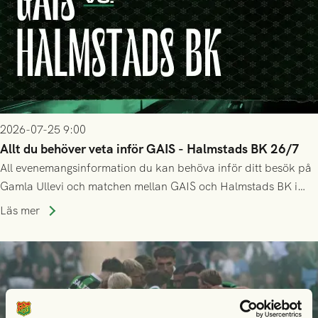
2026-07-25 9:00
Allt du behöver veta inför GAIS - Halmstads BK 26/7
All evenemangsinformation du kan behöva inför ditt besök på
Gamla Ullevi och matchen mellan GAIS och Halmstads BK i
Allsvenskan! Avspark kl 16.30 på söndag 26/7.
Läs mer