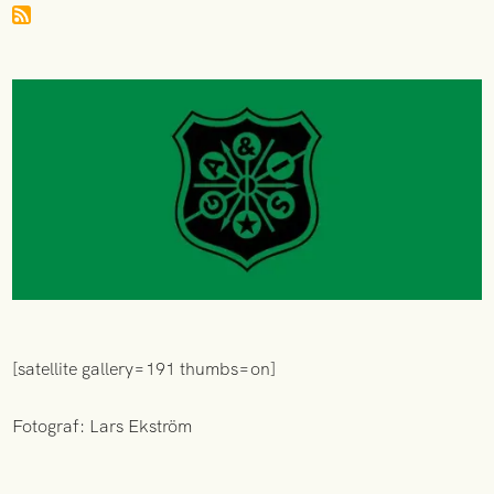
[satellite gallery=191 thumbs=on]
Fotograf: Lars Ekström