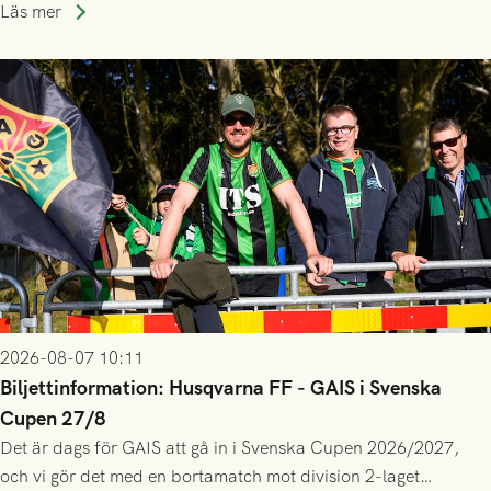
lagssäsonger i Grönsvart och är en av få spelare som i GAIS
Läs mer
gjort fler än 200 matcher.
2026-08-07 10:11
Biljettinformation: Husqvarna FF - GAIS i Svenska
Cupen 27/8
Det är dags för GAIS att gå in i Svenska Cupen 2026/2027,
och vi gör det med en bortamatch mot division 2-laget