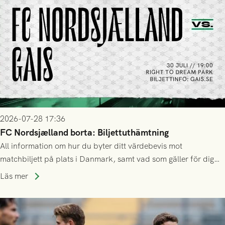
2026-07-28 17:36
FC Nordsjælland borta: Biljettuthämtning
All information om hur du byter ditt värdebevis mot
matchbiljett på plats i Danmark, samt vad som gäller för dig
som står på reservlista eller fått förhinder.
Läs mer