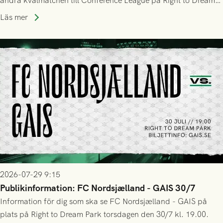
andra kvalmatchen till Conference League på Right to Dream
Park! Fredrik Holmberg och ledarstaben har tagit ut följande
Läs mer
trupp till matchen:
2026-07-29 9:15
Publikinformation: FC Nordsjælland - GAIS 30/7
Information för dig som ska se FC Nordsjælland - GAIS på
plats på Right to Dream Park torsdagen den 30/7 kl. 19.00.