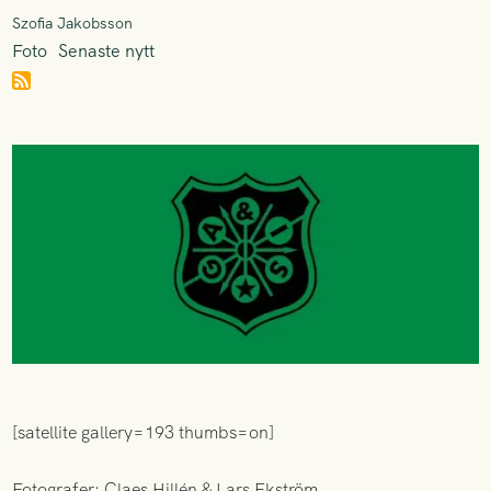
Szofia Jakobsson
Foto
Senaste nytt
[satellite gallery=193 thumbs=on]
Fotografer: Claes Hillén & Lars Ekström