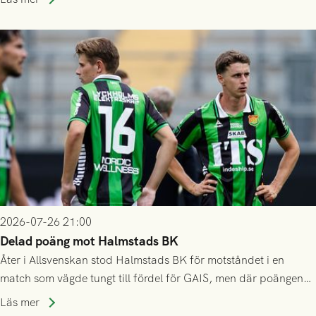
2026-07-26 21:00
Delad poäng mot Halmstads BK
Åter i Allsvenskan stod Halmstads BK för motståndet i en
match som vägde tungt till fördel för GAIS, men där poängen
delades efter dramatik på tilläggstid.
Läs mer