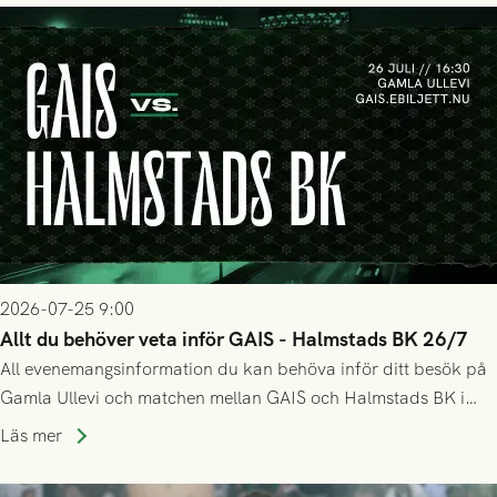
2026-07-25 9:00
Allt du behöver veta inför GAIS - Halmstads BK 26/7
All evenemangsinformation du kan behöva inför ditt besök på
Gamla Ullevi och matchen mellan GAIS och Halmstads BK i
Allsvenskan! Avspark kl 16.30 på söndag 26/7.
Läs mer