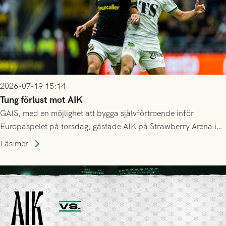
2026-07-19 15:14
Tung förlust mot AIK
GAIS, med en möjlighet att bygga självförtroende inför
Europaspelet på torsdag, gästade AIK på Strawberry Arena i
Stockholm . Men trots konstant hotande i första halvlek av
Läs mer
GAIS så var det AIK, i andra halvlek, som höjde tempot och
lyckades få in 2-0.