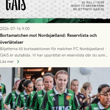
2026-07-16 9:00
Bortamatchen mot Nordsjælland: Reservlista och
överlåtelser
Biljetterna till bortasektionen för matchen FC Nordsjaelland -
GAIS är slutsålda. Vi har upprättat en reservlista där du som
ännu inte har någon biljett kan anmäla ditt intresse. Du kan
Läs mer
inte själv överlåta din biljett till någon annan.