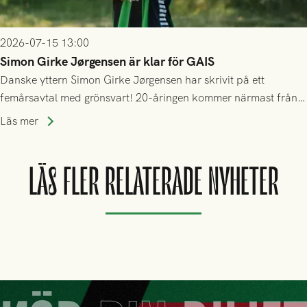
2026-07-15 13:00
Simon Girke Jørgensen är klar för GAIS
Danske yttern Simon Girke Jørgensen har skrivit på ett
femårsavtal med grönsvart! 20-åringen kommer närmast från
spel i färöiska Skála IF.
Läs mer
LÄS FLER RELATERADE NYHETER