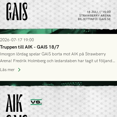
2026-07-17 19:00
Truppen till AIK - GAIS 18/7
Imorgon lördag spelar GAIS borta mot AIK på Strawberry
Arena! Fredrik Holmberg och ledarstaben har tagit ut följande
trupp till matchen:
Läs mer