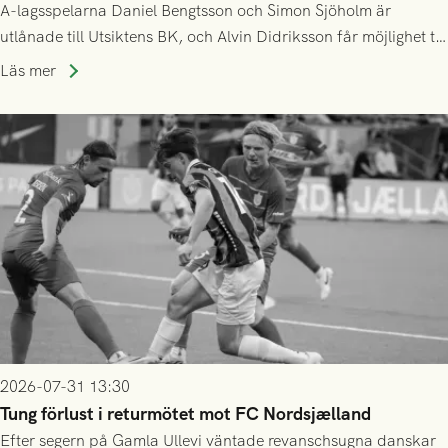
A-lagsspelarna Daniel Bengtsson och Simon Sjöholm är
utlånade till Utsiktens BK, och Alvin Didriksson får möjlighet till
speltid i Hestrafors genom föreningssamarbete.
Läs mer
2026-07-31 13:30
Tung förlust i returmötet mot FC Nordsjælland
Efter segern på Gamla Ullevi väntade revanschsugna danskar