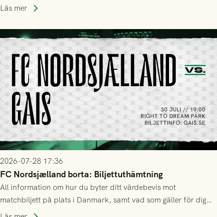
Läs mer
2026-07-28 17:36
FC Nordsjælland borta: Biljettuthämtning
All information om hur du byter ditt värdebevis mot
matchbiljett på plats i Danmark, samt vad som gäller för dig
som står på reservlista eller fått förhinder.
Läs mer