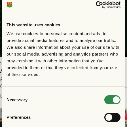
This website uses cookies
We use cookies to personalise content and ads, to
provide social media features and to analyse our traffic.
We also share information about your use of our site with
our social media, advertising and analytics partners who
may combine it with other information that you’ve
2026-07-22 9:00
provided to them or that they’ve collected from your use
Allt du behöver veta inför GAIS - FC Nordsjælland
of their services.
All evenemangsinformation du kan behöva inför ditt besök på
Gamla Ullevi och matchen mellan GAIS och FC Nordsjælland i
kvalet till Conference League! Avspark kl 19.00 på torsdag
Consent
Läs mer
Necessary
23/7.
Selection
Preferences