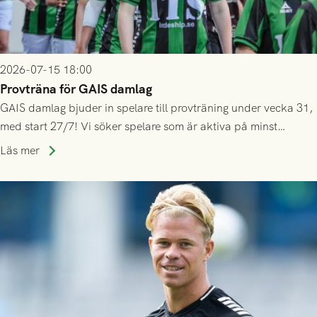
2026-07-15 18:00
Provträna för GAIS damlag
GAIS damlag bjuder in spelare till provträning under vecka 31,
med start 27/7! Vi söker spelare som är aktiva på minst
division 3-nivå.
Läs mer