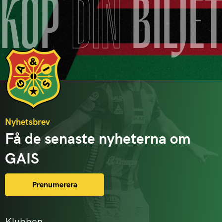
KÖP
DIN
BILJE
Nyhetsbrev
Få de senaste nyheterna om
GAIS
Prenumerera
Klubben