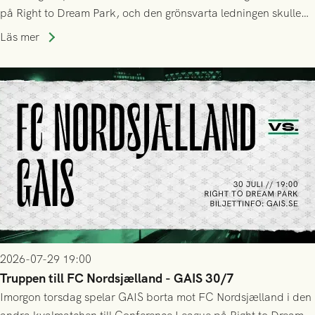
på Right to Dream Park, och den grönsvarta ledningen skulle
upphöra efter mindre än kvarten spelad. På lika mark visade
Läs mer
sig Nordsjälland numren för stora och matchen slutade i
tennissiffror och det grönsvarta europaäventyret tog slut.
2026-07-29 19:00
Truppen till FC Nordsjælland - GAIS 30/7
Imorgon torsdag spelar GAIS borta mot FC Nordsjælland i den