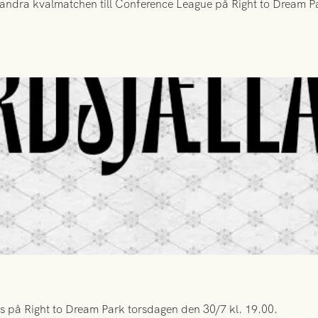
ndra kvalmatchen till Conference League på Right to Dream Par
s på Right to Dream Park torsdagen den 30/7 kl. 19.00.