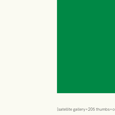
[satellite gallery=205 thumbs=o