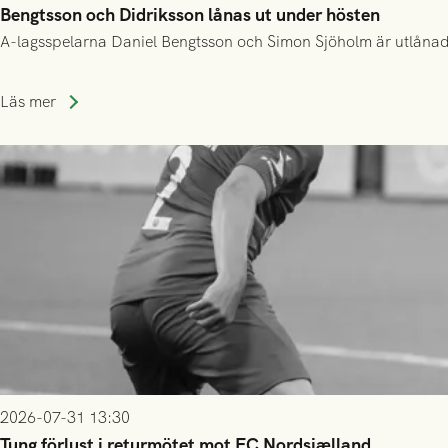
Bengtsson och Didriksson lånas ut under hösten
A-lagsspelarna Daniel Bengtsson och Simon Sjöholm är utlånade t
Läs mer
2026-07-31 13:30
Tung förlust i returmötet mot FC Nordsjælland