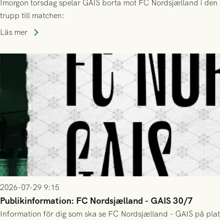
Imorgon torsdag spelar GAIS borta mot FC Nordsjælland i den a
trupp till matchen:
Läs mer
2026-07-29 9:15
Publikinformation: FC Nordsjælland - GAIS 30/7
Information för dig som ska se FC Nordsjælland - GAIS på plat