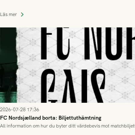
Läs mer
2026-07-28 17:36
FC Nordsjælland borta: Biljettuthämtning
All information om hur du byter ditt värdebevis mot matchbiljett