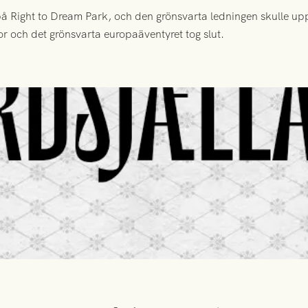
 Right to Dream Park, och den grönsvarta ledningen skulle upp
or och det grönsvarta europaäventyret tog slut.