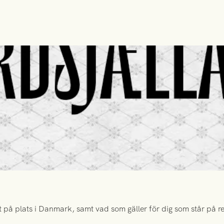
 på plats i Danmark, samt vad som gäller för dig som står på rese