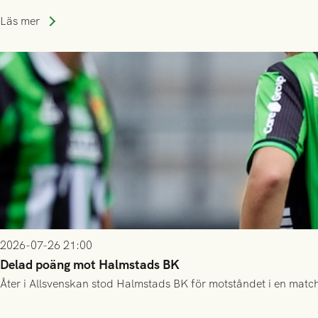
Läs mer
2026-07-26 21:00
Delad poäng mot Halmstads BK
Åter i Allsvenskan stod Halmstads BK för motståndet i en match