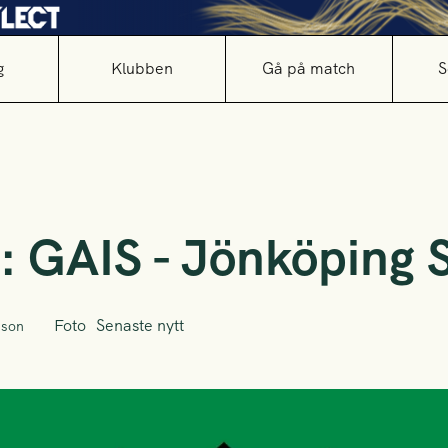
g
Klubben
Gå på match
S
i: GAIS - Jönköping 
Foto
Senaste nytt
sson