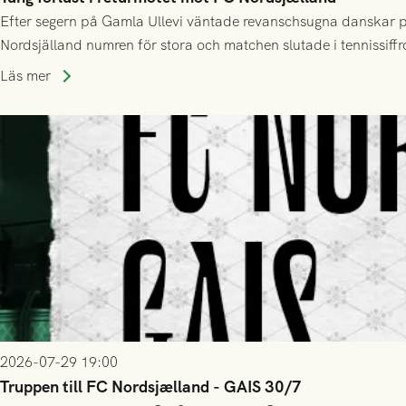
Efter segern på Gamla Ullevi väntade revanschsugna danskar på
Nordsjälland numren för stora och matchen slutade i tennissiffr
Läs mer
2026-07-29 19:00
Truppen till FC Nordsjælland - GAIS 30/7