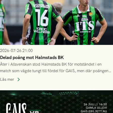
2026-07-26 21:00
Delad poäng mot Halmstads BK
Åter i Allsvenskan stod Halmstads BK för motståndet i en
match som vägde tungt till fördel för GAIS, men där poängen
delades efter dramatik på tilläggstid.
Läs mer