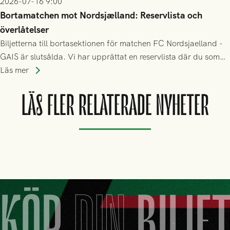
2026-07-16 9:00
Bortamatchen mot Nordsjælland: Reservlista och
överlåtelser
Biljetterna till bortasektionen för matchen FC Nordsjaelland -
GAIS är slutsålda. Vi har upprättat en reservlista där du som
ännu inte har någon biljett kan anmäla ditt intresse. Du kan
Läs mer
inte själv överlåta din biljett till någon annan.
LÄS FLER RELATERADE NYHETER