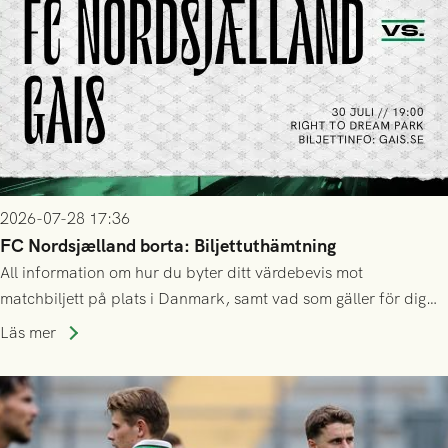
2026-07-28 17:36
FC Nordsjælland borta: Biljettuthämtning
All information om hur du byter ditt värdebevis mot
matchbiljett på plats i Danmark, samt vad som gäller för dig
som står på reservlista eller fått förhinder.
Läs mer