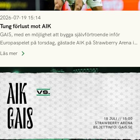
2026-07-19 15:14
Tung förlust mot AIK
GAIS, med en möjlighet att bygga självförtroende inför
Europaspelet på torsdag, gästade AIK på Strawberry Arena i
Stockholm . Men trots konstant hotande i första halvlek av
Läs mer
GAIS så var det AIK, i andra halvlek, som höjde tempot och
lyckades få in 2-0.