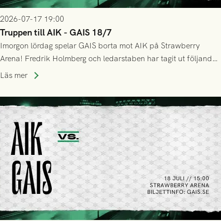
2026-07-17 19:00
Truppen till AIK - GAIS 18/7
Imorgon lördag spelar GAIS borta mot AIK på Strawberry
Arena! Fredrik Holmberg och ledarstaben har tagit ut följande
trupp till matchen:
Läs mer