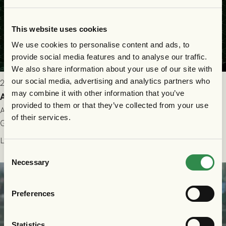
This website uses cookies
We use cookies to personalise content and ads, to
provide social media features and to analyse our traffic.
We also share information about your use of our site with
our social media, advertising and analytics partners who
2026-07-25 9:00
may combine it with other information that you’ve
Allt du behöver veta inför GAIS - Halmstads BK 26/7
provided to them or that they’ve collected from your use
All evenemangsinformation du kan behöva inför ditt besök på
of their services.
Gamla Ullevi och matchen mellan GAIS och Halmstads BK i
Allsvenskan! Avspark kl 16.30 på söndag 26/7.
Läs mer
Consent
Necessary
Selection
Preferences
Statistics