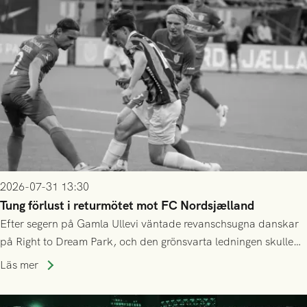
2026-07-31 13:30
Tung förlust i returmötet mot FC Nordsjælland
Efter segern på Gamla Ullevi väntade revanschsugna danskar
på Right to Dream Park, och den grönsvarta ledningen skulle
upphöra efter mindre än kvarten spelad. På lika mark visade
Läs mer
sig Nordsjälland numren för stora och matchen slutade i
tennissiffror och det grönsvarta europaäventyret tog slut.