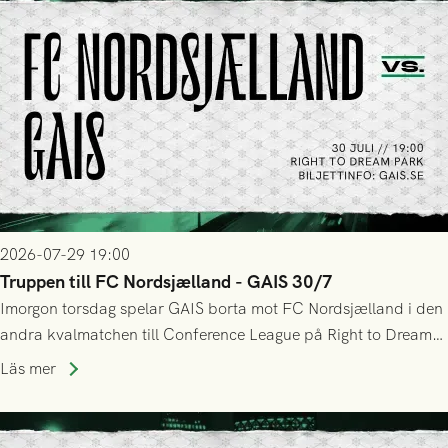
2026-07-29 19:00
Truppen till FC Nordsjælland - GAIS 30/7
Imorgon torsdag spelar GAIS borta mot FC Nordsjælland i den
andra kvalmatchen till Conference League på Right to Dream
Park! Fredrik Holmberg och ledarstaben har tagit ut följande
Läs mer
trupp till matchen: