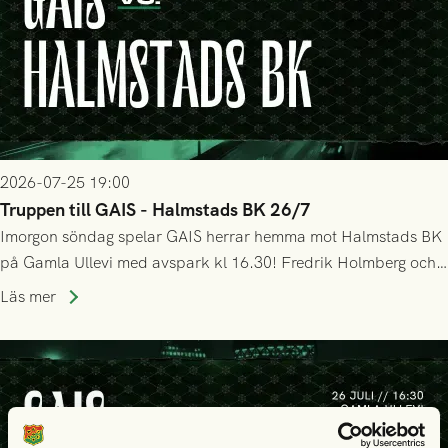
2026-07-25 19:00
Truppen till GAIS - Halmstads BK 26/7
Imorgon söndag spelar GAIS herrar hemma mot Halmstads BK
på Gamla Ullevi med avspark kl 16.30! Fredrik Holmberg och
ledarstaben har tagit ut följande trupp till matchen:
Läs mer