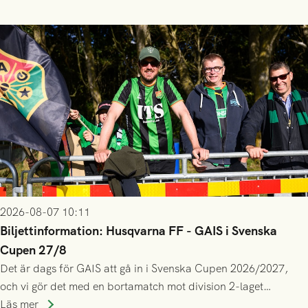
gjort fler än 200 matcher.
2026-08-07 10:11
Biljettinformation: Husqvarna FF - GAIS i Svenska
Cupen 27/8
Det är dags för GAIS att gå in i Svenska Cupen 2026/2027,
och vi gör det med en bortamatch mot division 2-laget
Husqvarna FF. Häng med och stötta grönsvart på plats!
Läs mer