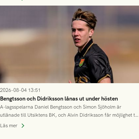
2026-08-04 13:51
Bengtsson och Didriksson lånas ut under hösten
A-lagsspelarna Daniel Bengtsson och Simon Sjöholm är
utlånade till Utsiktens BK, och Alvin Didriksson får möjlighet till
speltid i Hestrafors genom föreningssamarbete.
Läs mer