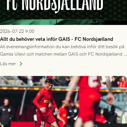
2026-07-22 9:00
Allt du behöver veta inför GAIS - FC Nordsjælland
All evenemangsinformation du kan behöva inför ditt besök på
Gamla Ullevi och matchen mellan GAIS och FC Nordsjælland i
kvalet till Conference League! Avspark kl 19.00 på torsdag
Läs mer
23/7.