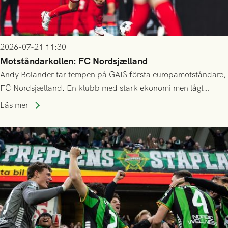
2026-07-21 11:30
Motståndarkollen: FC Nordsjælland
Andy Bolander tar tempen på GAIS första europamotståndare,
FC Nordsjælland. En klubb med stark ekonomi men lågt
publiksnitt, ett lag med både kollektiv styrka och individuell
Läs mer
finess.