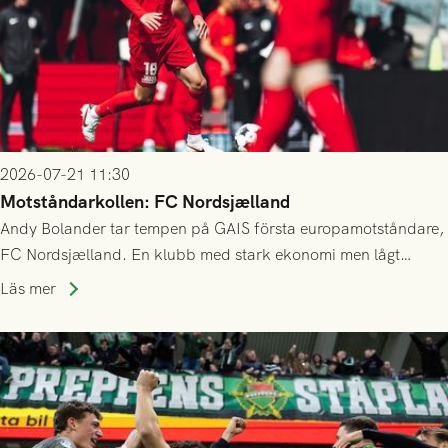
2026-07-21 11:30
Motståndarkollen: FC Nordsjælland
Andy Bolander tar tempen på GAIS första europamotståndare,
FC Nordsjælland. En klubb med stark ekonomi men lågt
publiksnitt, ett lag med både kollektiv styrka och individuell
Läs mer
finess.