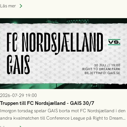
upphöra efter mindre än kvarten spelad. På lika mark visade
Läs mer
sig Nordsjälland numren för stora och matchen slutade i
tennissiffror och det grönsvarta europaäventyret tog slut.
2026-07-29 19:00
Truppen till FC Nordsjælland - GAIS 30/7
Imorgon torsdag spelar GAIS borta mot FC Nordsjælland i den
andra kvalmatchen till Conference League på Right to Dream
Park! Fredrik Holmberg och ledarstaben har tagit ut följande