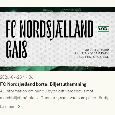
2026-07-28 17:36
FC Nordsjælland borta: Biljettuthämtning
All information om hur du byter ditt värdebevis mot
matchbiljett på plats i Danmark, samt vad som gäller för dig
som står på reservlista eller fått förhinder.
Läs mer