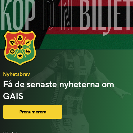
KÖP
DIN
BILJE
Nyhetsbrev
Få de senaste nyheterna om
GAIS
Prenumerera