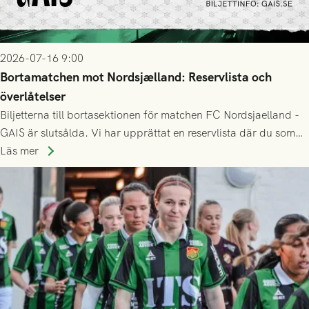
2026-07-16 9:00
Bortamatchen mot Nordsjælland: Reservlista och
överlåtelser
Biljetterna till bortasektionen för matchen FC Nordsjaelland -
GAIS är slutsålda. Vi har upprättat en reservlista där du som
ännu inte har någon biljett kan anmäla ditt intresse. Du kan
Läs mer
inte själv överlåta din biljett till någon annan.