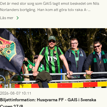
Det är med stor sorg som GAIS tagit emot beskedet om Nils
Norlanders bortgång. Han kom att göra tolv raka A-
lagssäsonger i Grönsvart och är en av få spelare som i GAIS
Läs mer
gjort fler än 200 matcher.
2026-08-07 10:11
Biljettinformation: Husqvarna FF - GAIS i Svenska
Cupen 27/8