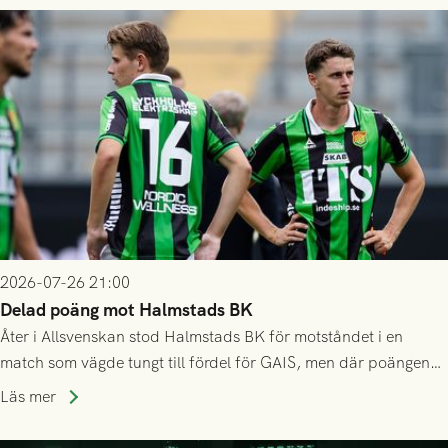
2026-07-26 21:00
Delad poäng mot Halmstads BK
Åter i Allsvenskan stod Halmstads BK för motståndet i en
match som vägde tungt till fördel för GAIS, men där poängen
delades efter dramatik på tilläggstid.
Läs mer