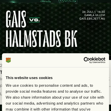
2026-07-25 19:00
Truppen till GAIS - Halmstads BK 26/7
This website uses cookies
Imorgon söndag spelar GAIS herrar hemma mot Halmstads BK
på Gamla Ullevi med avspark kl 16.30! Fredrik Holmberg och
We use cookies to personalise content and ads, to
ledarstaben har tagit ut följande trupp till matchen:
provide social media features and to analyse our traffic.
Läs mer
We also share information about your use of our site with
our social media, advertising and analytics partners who
may combine it with other information that you’ve