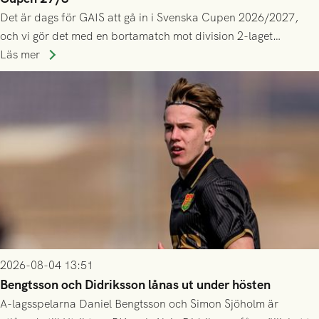
Det är dags för GAIS att gå in i Svenska Cupen 2026/2027,
och vi gör det med en bortamatch mot division 2-laget
Husqvarna FF. Häng med och stötta grönsvart på plats!
Läs mer
2026-08-04 13:51
Bengtsson och Didriksson lånas ut under hösten
A-lagsspelarna Daniel Bengtsson och Simon Sjöholm är