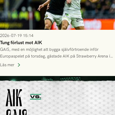
2026-07-19 15:14
Tung förlust mot AIK
GAIS, med en möjlighet att bygga självförtroende inför
Europaspelet på torsdag, gästade AIK på Strawberry Arena i
Stockholm . Men trots konstant hotande i första halvlek av
Läs mer
GAIS så var det AIK, i andra halvlek, som höjde tempot och
lyckades få in 2-0.