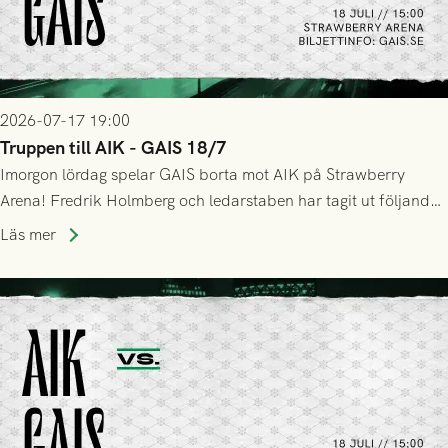
2026-07-17 19:00
Truppen till AIK - GAIS 18/7
Imorgon lördag spelar GAIS borta mot AIK på Strawberry
Arena! Fredrik Holmberg och ledarstaben har tagit ut följande
trupp till matchen:
Läs mer