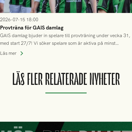
2026-07-15 18:00
Provträna för GAIS damlag
GAIS damlag bjuder in spelare till provträning under vecka 31,
med start 27/7! Vi söker spelare som är aktiva på minst
division 3-nivå.
Läs mer
LÄS FLER RELATERADE NYHETER