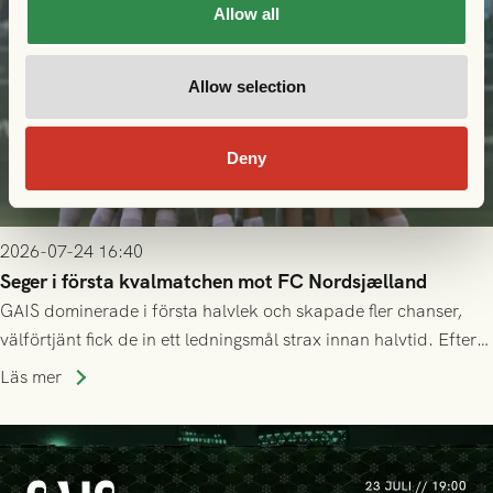
Allow all
Allow selection
Deny
2026-07-24 16:40
Seger i första kvalmatchen mot FC Nordsjælland
GAIS dominerade i första halvlek och skapade fler chanser,
välförtjänt fick de in ett ledningsmål strax innan halvtid. Efter
halvtidsvilan sjönk tempot när Nordsjälland tilläts ha mer av
Läs mer
bollen, men GAIS försvarade sig disciplinerat och säkrade en
seger! Matchfoto: Mikael Josefsson & Lasse Ekström