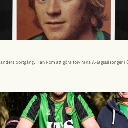
anders bortgång. Han kom att göra tolv raka A-lagssäsonger i Gr