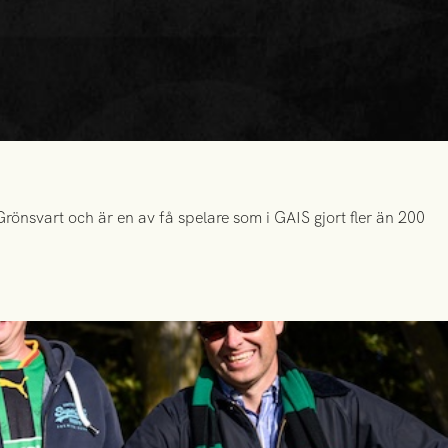
önsvart och är en av få spelare som i GAIS gjort fler än 200