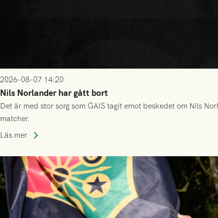
2026-08-07 14:20
Nils Norlander har gått bort
Det är med stor sorg som GAIS tagit emot beskedet om Nils Norl
matcher.
Läs mer