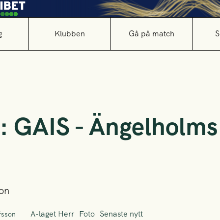
g
Klubben
Gå på match
S
ri: GAIS - Ängelholm
son
A-laget Herr
Foto
Senaste nytt
fsson