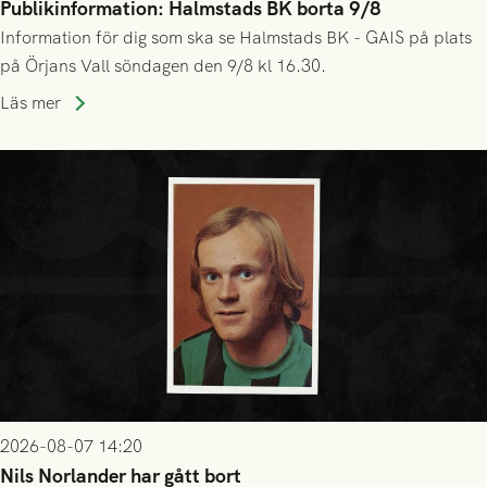
Publikinformation: Halmstads BK borta 9/8
Information för dig som ska se Halmstads BK - GAIS på plats
på Örjans Vall söndagen den 9/8 kl 16.30.
Läs mer
2026-08-07 14:20
Nils Norlander har gått bort