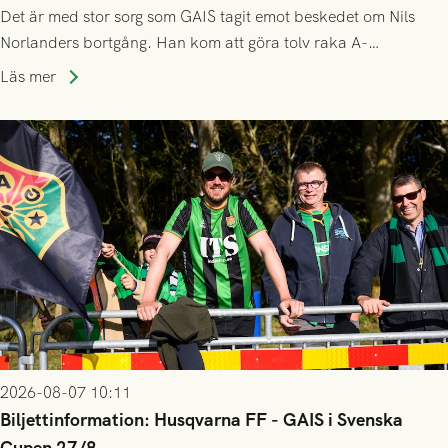
Det är med stor sorg som GAIS tagit emot beskedet om Nils
Norlanders bortgång. Han kom att göra tolv raka A-
lagssäsonger i Grönsvart och är en av få spelare som i GAIS
Läs mer
gjort fler än 200 matcher.
2026-08-07 10:11
Biljettinformation: Husqvarna FF - GAIS i Svenska
Cupen 27/8