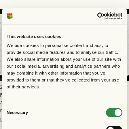
This website uses cookies
We use cookies to personalise content and ads, to
provide social media features and to analyse our traffic.
We also share information about your use of our site with
our social media, advertising and analytics partners who
may combine it with other information that you’ve
provided to them or that they’ve collected from your use
2026-07-28 17:36
of their services.
FC Nordsjælland borta: Biljettuthämtning
All information om hur du byter ditt värdebevis mot
Consent
matchbiljett på plats i Danmark, samt vad som gäller för dig
Necessary
Selection
som står på reservlista eller fått förhinder.
Läs mer