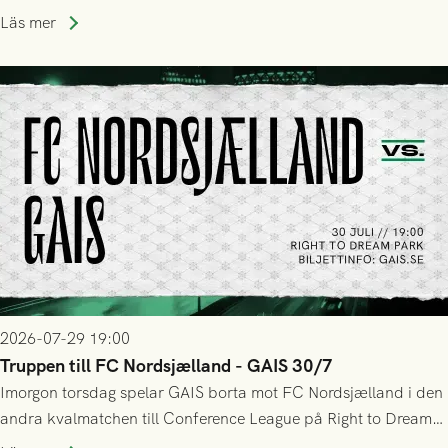
upphöra efter mindre än kvarten spelad. På lika mark visade
Läs mer
sig Nordsjälland numren för stora och matchen slutade i
tennissiffror och det grönsvarta europaäventyret tog slut.
2026-07-29 19:00
Truppen till FC Nordsjælland - GAIS 30/7
Imorgon torsdag spelar GAIS borta mot FC Nordsjælland i den
andra kvalmatchen till Conference League på Right to Dream
Park! Fredrik Holmberg och ledarstaben har tagit ut följande