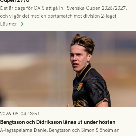
Det är dags för GAIS att gå in i Svenska Cupen 2026/2027,
och vi gör det med en bortamatch mot division 2-laget
Husqvarna FF. Häng med och stötta grönsvart på plats!
Läs mer
2026-08-04 13:51
Bengtsson och Didriksson lånas ut under hösten
A-lagsspelarna Daniel Bengtsson och Simon Sjöholm är