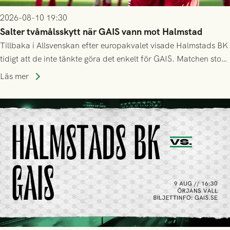
2026-08-10 19:30
Salter tvåmålsskytt när GAIS vann mot Halmstad
Tillbaka i Allsvenskan efter europakvalet visade Halmstads BK
tidigt att de inte tänkte göra det enkelt för GAIS. Matchen stod
och vägde större delar av första halvlek, men efter
Läs mer
halvtidsvilan tog Grönsvart taktpinnen. Inhopparen Salter klev
fram och fick in två mål för att ge laget tre pinnar.