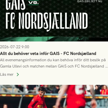
2026-07-22 9:00
Allt du behöver veta inför GAIS - FC Nordsjælland
All evenemangsinformation du kan behöva inför ditt besök på
Gamla Ullevi och matchen mellan GAIS och FC Nordsjælland i
kvalet till Conference League! Avspark kl 19.00 på torsdag
Läs mer
23/7.