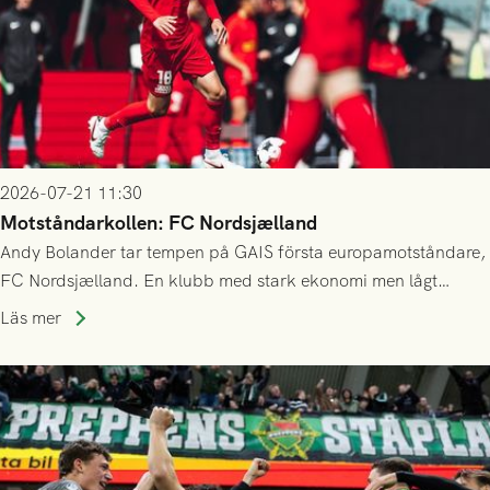
2026-07-21 11:30
Motståndarkollen: FC Nordsjælland
Andy Bolander tar tempen på GAIS första europamotståndare,
FC Nordsjælland. En klubb med stark ekonomi men lågt
publiksnitt, ett lag med både kollektiv styrka och individuell
Läs mer
finess.