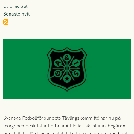
Caroline Gut
Senaste nytt
Svenska Fotbollförbundets Tävlingskommitté har nu på
morgonen beslutat att bifalla Athletic Eskilstunas begäran
om att flytta lördagens match till ett senare datum, med det