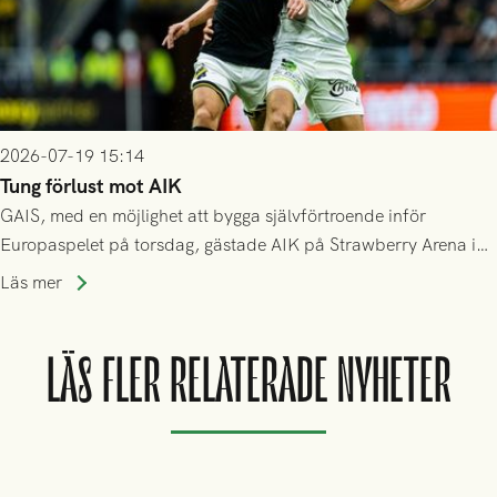
2026-07-19 15:14
Tung förlust mot AIK
GAIS, med en möjlighet att bygga självförtroende inför
Europaspelet på torsdag, gästade AIK på Strawberry Arena i
Stockholm . Men trots konstant hotande i första halvlek av
Läs mer
GAIS så var det AIK, i andra halvlek, som höjde tempot och
lyckades få in 2-0.
LÄS FLER RELATERADE NYHETER