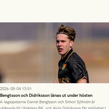
2026-08-04 13:51
Bengtsson och Didriksson lånas ut under hösten
A-lagsspelarna Daniel Bengtsson och Simon Sjöholm är
utlånade till Utsiktens BK, och Alvin Didriksson får möjlighet till