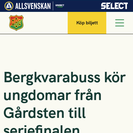
Köp biljett
Bergkvarabuss kör
ungdomar från
Gårdsten till
seriefinalen