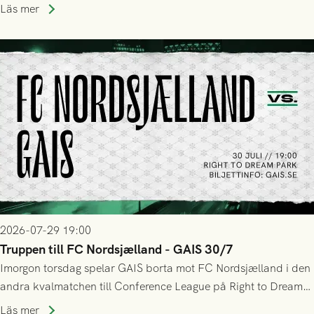
upphöra efter mindre än kvarten spelad. På lika mark visade
Läs mer
sig Nordsjälland numren för stora och matchen slutade i
tennissiffror och det grönsvarta europaäventyret tog slut.
2026-07-29 19:00
Truppen till FC Nordsjælland - GAIS 30/7
Imorgon torsdag spelar GAIS borta mot FC Nordsjælland i den
andra kvalmatchen till Conference League på Right to Dream
Park! Fredrik Holmberg och ledarstaben har tagit ut följande
Läs mer