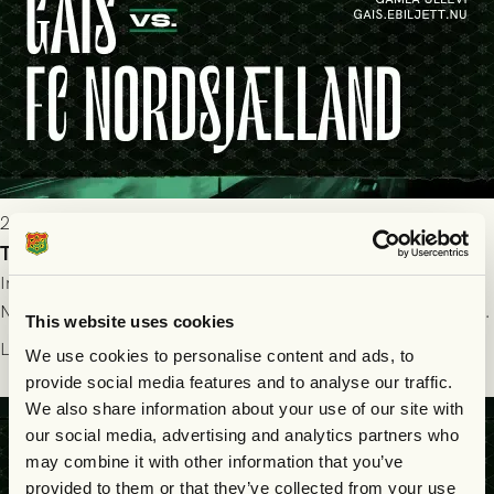
2026-07-22 19:00
Truppen till GAIS - FC Nordsjælland 23/7
Imorgon torsdag spelar GAIS herrar hemma mot FC
Nordsjælland på Gamla Ullevi med avspark kl 19.00! Fredrik
This website uses cookies
Holmberg och ledarstaben har tagit ut följande trupp till
Läs mer
We use cookies to personalise content and ads, to
matchen:
provide social media features and to analyse our traffic.
We also share information about your use of our site with
our social media, advertising and analytics partners who
may combine it with other information that you’ve
provided to them or that they’ve collected from your use