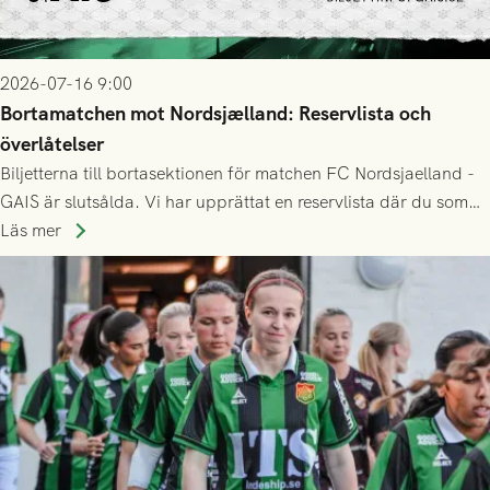
2026-07-16 9:00
Bortamatchen mot Nordsjælland: Reservlista och
överlåtelser
Biljetterna till bortasektionen för matchen FC Nordsjaelland -
GAIS är slutsålda. Vi har upprättat en reservlista där du som
ännu inte har någon biljett kan anmäla ditt intresse. Du kan
Läs mer
inte själv överlåta din biljett till någon annan.