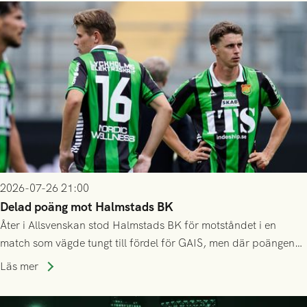
2026-07-26 21:00
Delad poäng mot Halmstads BK
Åter i Allsvenskan stod Halmstads BK för motståndet i en
match som vägde tungt till fördel för GAIS, men där poängen
delades efter dramatik på tilläggstid.
Läs mer