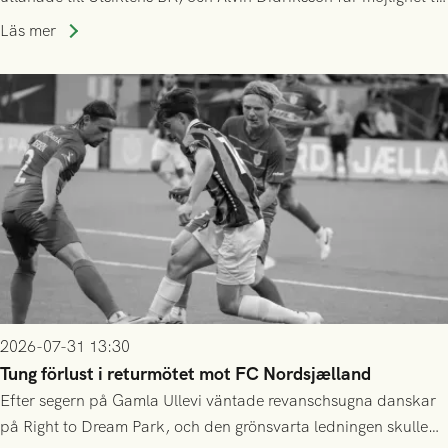
speltid i Hestrafors genom föreningssamarbete.
Läs mer
2026-07-31 13:30
Tung förlust i returmötet mot FC Nordsjælland
Efter segern på Gamla Ullevi väntade revanschsugna danskar
på Right to Dream Park, och den grönsvarta ledningen skulle