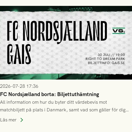
2026-07-28 17:36
FC Nordsjælland borta: Biljettuthämtning
All information om hur du byter ditt värdebevis mot
matchbiljett på plats i Danmark, samt vad som gäller för dig
som står på reservlista eller fått förhinder.
Läs mer