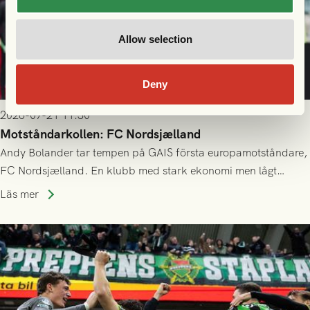
Allow selection
Deny
2026-07-21 11:30
Motståndarkollen: FC Nordsjælland
Andy Bolander tar tempen på GAIS första europamotståndare,
FC Nordsjælland. En klubb med stark ekonomi men lågt
publiksnitt, ett lag med både kollektiv styrka och individuell
Läs mer
finess.