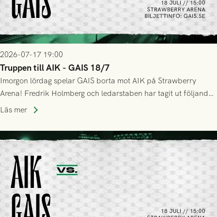
2026-07-17 19:00
Truppen till AIK - GAIS 18/7
Imorgon lördag spelar GAIS borta mot AIK på Strawberry
Arena! Fredrik Holmberg och ledarstaben har tagit ut följande
trupp till matchen:
Läs mer