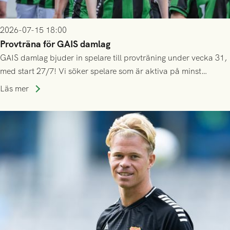
2026-07-15 18:00
Provträna för GAIS damlag
GAIS damlag bjuder in spelare till provträning under vecka 31,
med start 27/7! Vi söker spelare som är aktiva på minst
division 3-nivå.
Läs mer