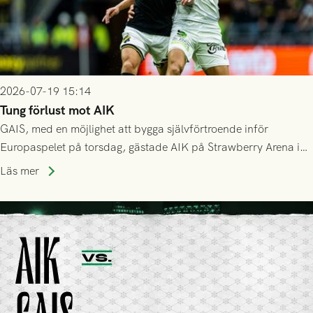
2026-07-19 15:14
Tung förlust mot AIK
GAIS, med en möjlighet att bygga självförtroende inför
Europaspelet på torsdag, gästade AIK på Strawberry Arena i
Stockholm . Men trots konstant hotande i första halvlek av
Läs mer
GAIS så var det AIK, i andra halvlek, som höjde tempot och
lyckades få in 2-0.