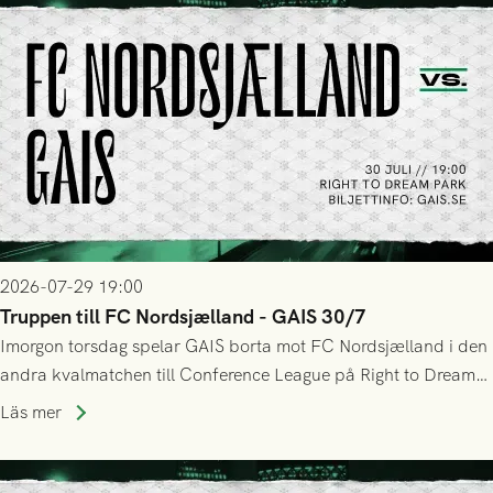
2026-07-29 19:00
Truppen till FC Nordsjælland - GAIS 30/7
Imorgon torsdag spelar GAIS borta mot FC Nordsjælland i den
andra kvalmatchen till Conference League på Right to Dream
Park! Fredrik Holmberg och ledarstaben har tagit ut följande
Läs mer
trupp till matchen: