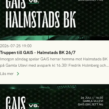
2026-07-25 19:00
Truppen till GAIS - Halmstads BK 26/7
Imorgon söndag spelar GAIS herrar hemma mot Halmstads BK
på Gamla Ullevi med avspark kl 16.30! Fredrik Holmberg och
ledarstaben har tagit ut följande trupp till matchen:
Läs mer