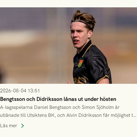
2026-08-04 13:51
Bengtsson och Didriksson lånas ut under hösten
A-lagsspelarna Daniel Bengtsson och Simon Sjöholm är
utlånade till Utsiktens BK, och Alvin Didriksson får möjlighet till
speltid i Hestrafors genom föreningssamarbete.
Läs mer