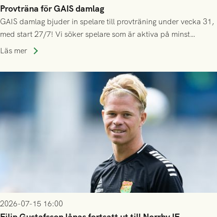
Provträna för GAIS damlag
GAIS damlag bjuder in spelare till provträning under vecka 31,
med start 27/7! Vi söker spelare som är aktiva på minst
division 3-nivå.
Läs mer
2026-07-15 16:00
Filip Gustafsson lånas fortsatt ut till Norrby IF