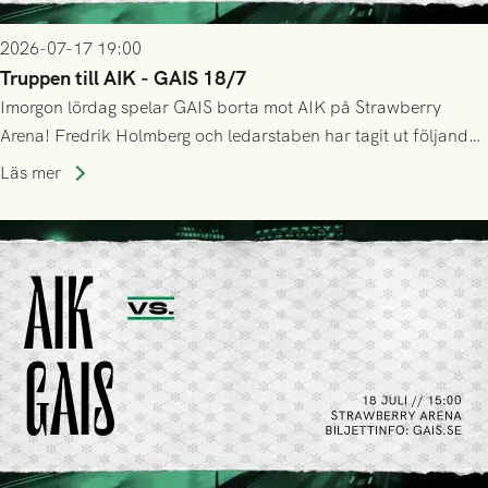
2026-07-17 19:00
Truppen till AIK - GAIS 18/7
Imorgon lördag spelar GAIS borta mot AIK på Strawberry
Arena! Fredrik Holmberg och ledarstaben har tagit ut följande
trupp till matchen:
Läs mer