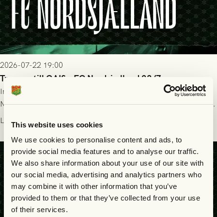
2026-07-22 19:00
Truppen till GAIS - FC Nordsjælland 23/7
Imorgon torsdag spelar GAIS herrar hemma mot FC
Nordsjælland på Gamla Ullevi med avspark kl 19.00! Fredrik
Holmberg och ledarstaben har tagit ut följande trupp till
Läs mer
This website uses cookies
matchen:
We use cookies to personalise content and ads, to
provide social media features and to analyse our traffic.
We also share information about your use of our site with
our social media, advertising and analytics partners who
may combine it with other information that you’ve
provided to them or that they’ve collected from your use
of their services.