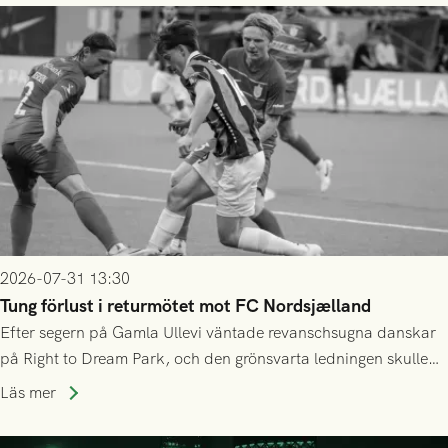
2026-07-31 13:30
Tung förlust i returmötet mot FC Nordsjælland
Efter segern på Gamla Ullevi väntade revanschsugna danskar
på Right to Dream Park, och den grönsvarta ledningen skulle
upphöra efter mindre än kvarten spelad. På lika mark visade
Läs mer
sig Nordsjälland numren för stora och matchen slutade i
tennissiffror och det grönsvarta europaäventyret tog slut.