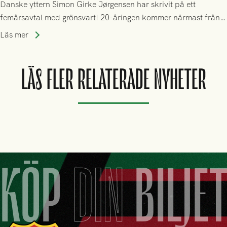
Danske yttern Simon Girke Jørgensen har skrivit på ett
femårsavtal med grönsvart! 20-åringen kommer närmast från
spel i färöiska Skála IF.
Läs mer
LÄS FLER RELATERADE NYHETER
KÖP
DIN
BILJE