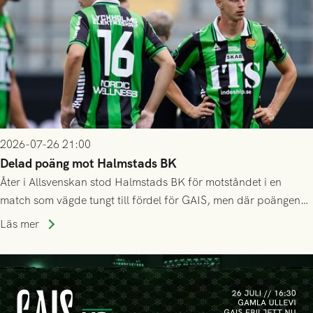
2026-07-26 21:00
Delad poäng mot Halmstads BK
Åter i Allsvenskan stod Halmstads BK för motståndet i en
match som vägde tungt till fördel för GAIS, men där poängen
delades efter dramatik på tilläggstid.
Läs mer