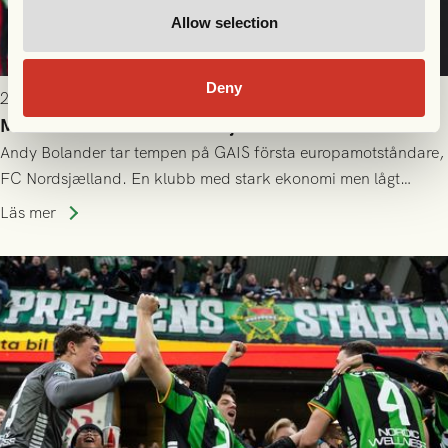
Allow selection
Deny
2026-07-21 11:30
Motståndarkollen: FC Nordsjælland
Andy Bolander tar tempen på GAIS första europamotståndare,
FC Nordsjælland. En klubb med stark ekonomi men lågt
publiksnitt, ett lag med både kollektiv styrka och individuell
Läs mer
finess.