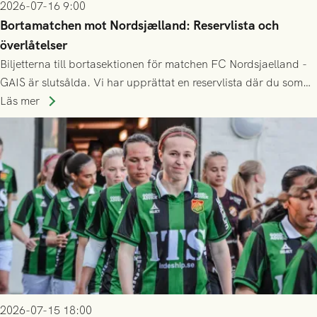
2026-07-16 9:00
Bortamatchen mot Nordsjælland: Reservlista och
överlåtelser
Biljetterna till bortasektionen för matchen FC Nordsjaelland -
GAIS är slutsålda. Vi har upprättat en reservlista där du som
ännu inte har någon biljett kan anmäla ditt intresse. Du kan
Läs mer
inte själv överlåta din biljett till någon annan.
2026-07-15 18:00