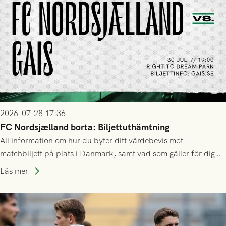
2026-07-28 17:36
FC Nordsjælland borta: Biljettuthämtning
All information om hur du byter ditt värdebevis mot
matchbiljett på plats i Danmark, samt vad som gäller för dig
som står på reservlista eller fått förhinder.
Läs mer