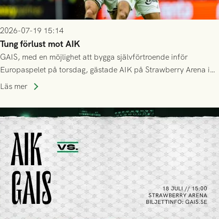
2026-07-19 15:14
Tung förlust mot AIK
GAIS, med en möjlighet att bygga självförtroende inför
Europaspelet på torsdag, gästade AIK på Strawberry Arena i
Stockholm . Men trots konstant hotande i första halvlek av
Läs mer
GAIS så var det AIK, i andra halvlek, som höjde tempot och
lyckades få in 2-0.