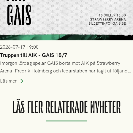
2026-07-17 19:00
Truppen till AIK - GAIS 18/7
Imorgon lördag spelar GAIS borta mot AIK på Strawberry
Arena! Fredrik Holmberg och ledarstaben har tagit ut följande
trupp till matchen:
Läs mer
LÄS FLER RELATERADE NYHETER