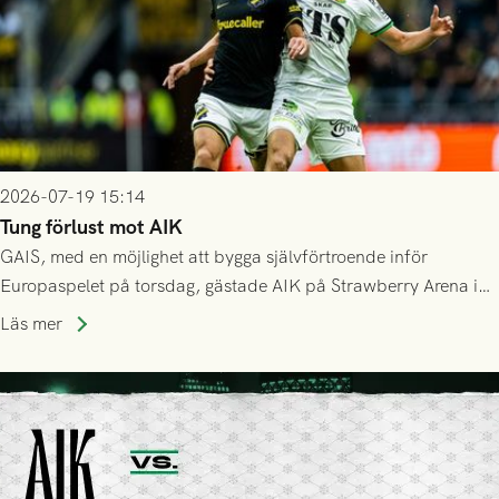
2026-07-19 15:14
Tung förlust mot AIK
GAIS, med en möjlighet att bygga självförtroende inför
Europaspelet på torsdag, gästade AIK på Strawberry Arena i
Stockholm . Men trots konstant hotande i första halvlek av
Läs mer
GAIS så var det AIK, i andra halvlek, som höjde tempot och
lyckades få in 2-0.