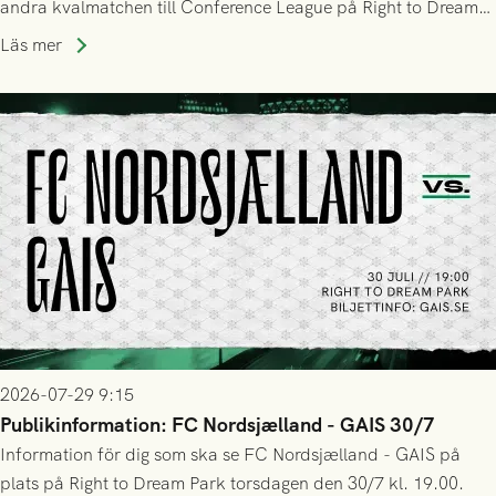
andra kvalmatchen till Conference League på Right to Dream
Park! Fredrik Holmberg och ledarstaben har tagit ut följande
Läs mer
trupp till matchen:
2026-07-29 9:15
Publikinformation: FC Nordsjælland - GAIS 30/7
Information för dig som ska se FC Nordsjælland - GAIS på
plats på Right to Dream Park torsdagen den 30/7 kl. 19.00.