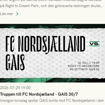
på Right to Dream Park, och den grönsvarta ledningen skulle
upphöra efter mindre än kvarten spelad. På lika mark visade
Läs mer
sig Nordsjälland numren för stora och matchen slutade i
tennissiffror och det grönsvarta europaäventyret tog slut.
2026-07-29 19:00
Truppen till FC Nordsjælland - GAIS 30/7
Imorgon torsdag spelar GAIS borta mot FC Nordsjælland i den