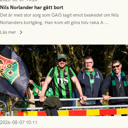
Nils Norlander har gått bort
Det är med stor sorg som GAIS tagit emot beskedet om Nils
Norlanders bortgång. Han kom att göra tolv raka A-
lagssäsonger i Grönsvart och är en av få spelare som i GAIS
Läs mer
gjort fler än 200 matcher.
2026-08-07 10:11