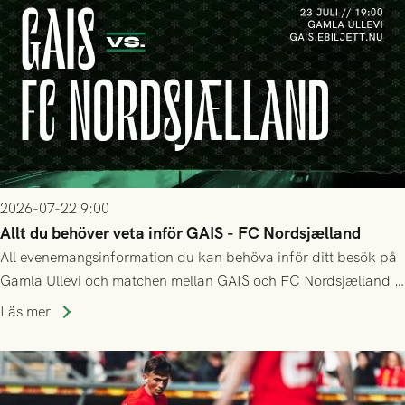
2026-07-22 9:00
Allt du behöver veta inför GAIS - FC Nordsjælland
All evenemangsinformation du kan behöva inför ditt besök på
Gamla Ullevi och matchen mellan GAIS och FC Nordsjælland i
kvalet till Conference League! Avspark kl 19.00 på torsdag
Läs mer
23/7.