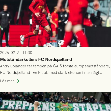
2026-07-21 11:30
Motståndarkollen: FC Nordsjælland
Andy Bolander tar tempen på GAIS första europamotståndare,
FC Nordsjælland. En klubb med stark ekonomi men lågt
publiksnitt, ett lag med både kollektiv styrka och individuell
Läs mer
finess.