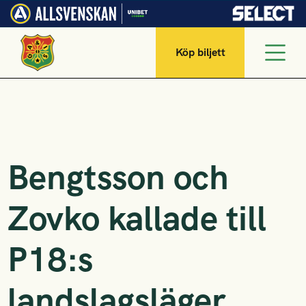
Köp biljett
Bengtsson och
Zovko kallade till
P18:s
landslagsläger