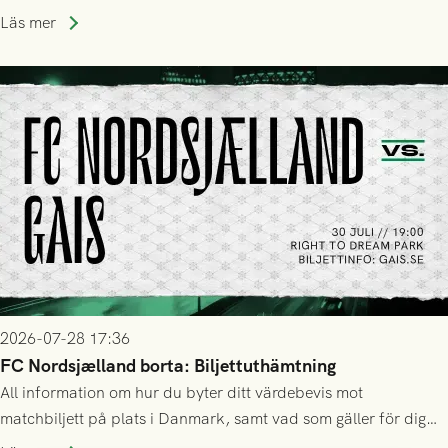
Läs mer
2026-07-28 17:36
FC Nordsjælland borta: Biljettuthämtning
All information om hur du byter ditt värdebevis mot
matchbiljett på plats i Danmark, samt vad som gäller för dig
som står på reservlista eller fått förhinder.