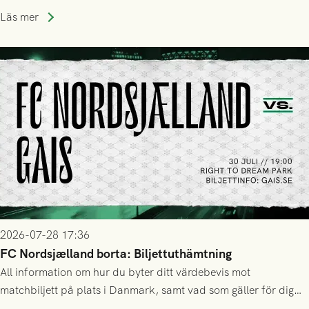
Läs mer
2026-07-28 17:36
FC Nordsjælland borta: Biljettuthämtning
All information om hur du byter ditt värdebevis mot
matchbiljett på plats i Danmark, samt vad som gäller för dig
som står på reservlista eller fått förhinder.