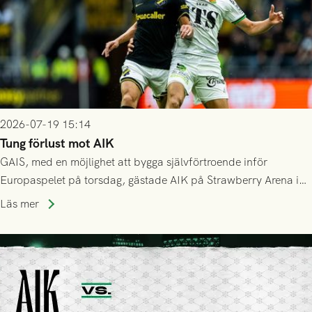
2026-07-19 15:14
Tung förlust mot AIK
GAIS, med en möjlighet att bygga självförtroende inför
Europaspelet på torsdag, gästade AIK på Strawberry Arena i
Stockholm . Men trots konstant hotande i första halvlek av
Läs mer
GAIS så var det AIK, i andra halvlek, som höjde tempot och
lyckades få in 2-0.