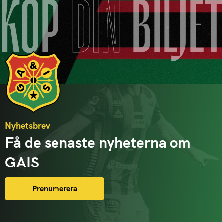
KÖP
DIN
BILJE
Nyhetsbrev
Få de senaste nyheterna om
GAIS
Prenumerera