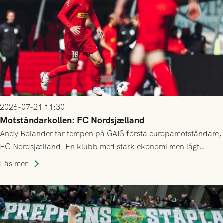
2026-07-21 11:30
Motståndarkollen: FC Nordsjælland
Andy Bolander tar tempen på GAIS första europamotståndare,
FC Nordsjælland. En klubb med stark ekonomi men lågt
publiksnitt, ett lag med både kollektiv styrka och individuell
Läs mer
finess.