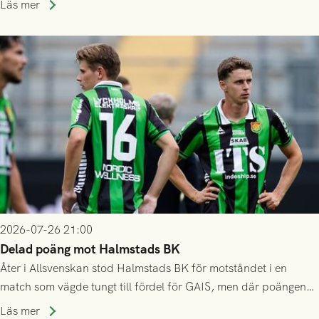
Läs mer
2026-07-26 21:00
Delad poäng mot Halmstads BK
Åter i Allsvenskan stod Halmstads BK för motståndet i en
match som vägde tungt till fördel för GAIS, men där poängen
delades efter dramatik på tilläggstid.
Läs mer