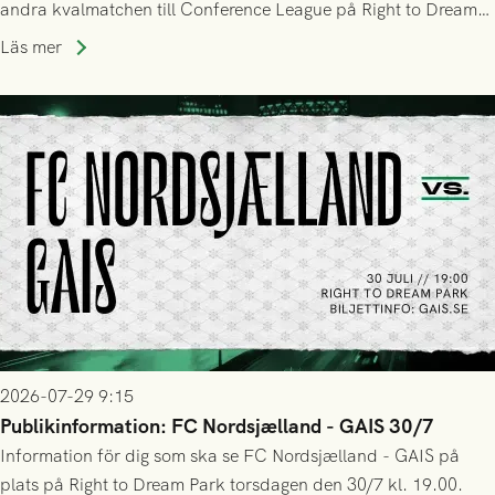
andra kvalmatchen till Conference League på Right to Dream
Park! Fredrik Holmberg och ledarstaben har tagit ut följande
Läs mer
trupp till matchen:
2026-07-29 9:15
Publikinformation: FC Nordsjælland - GAIS 30/7
Information för dig som ska se FC Nordsjælland - GAIS på
plats på Right to Dream Park torsdagen den 30/7 kl. 19.00.