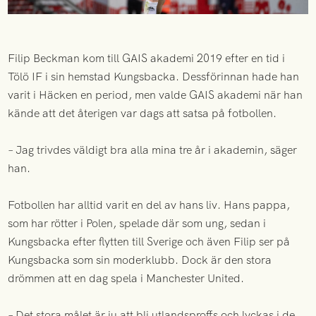
Filip Beckman kom till GAIS akademi 2019 efter en tid i
Tölö IF i sin hemstad Kungsbacka. Dessförinnan hade han
varit i Häcken en period, men valde GAIS akademi när han
kände att det återigen var dags att satsa på fotbollen.
– Jag trivdes väldigt bra alla mina tre år i akademin, säger
han.
Fotbollen har alltid varit en del av hans liv. Hans pappa,
som har rötter i Polen, spelade där som ung, sedan i
Kungsbacka efter flytten till Sverige och även Filip ser på
Kungsbacka som sin moderklubb. Dock är den stora
drömmen att en dag spela i Manchester United.
– Det stora målet är ju att bli utlandsproffs och lyckas i de