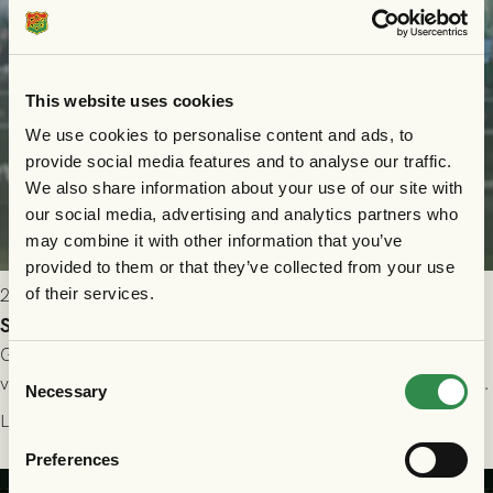
This website uses cookies
We use cookies to personalise content and ads, to
provide social media features and to analyse our traffic.
We also share information about your use of our site with
our social media, advertising and analytics partners who
may combine it with other information that you’ve
provided to them or that they’ve collected from your use
2026-07-24 16:40
of their services.
Seger i första kvalmatchen mot FC Nordsjælland
GAIS dominerade i första halvlek och skapade fler chanser,
Consent
välförtjänt fick de in ett ledningsmål strax innan halvtid. Efter
Necessary
Selection
halvtidsvilan sjönk tempot när Nordsjälland tilläts ha mer av
Läs mer
bollen, men GAIS försvarade sig disciplinerat och säkrade en
Preferences
seger! Matchfoto: Mikael Josefsson & Lasse Ekström