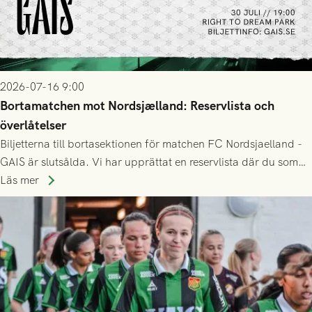
2026-07-16 9:00
Bortamatchen mot Nordsjælland: Reservlista och
överlåtelser
Biljetterna till bortasektionen för matchen FC Nordsjaelland -
GAIS är slutsålda. Vi har upprättat en reservlista där du som
ännu inte har någon biljett kan anmäla ditt intresse. Du kan
Läs mer
inte själv överlåta din biljett till någon annan.