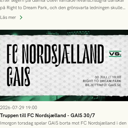
Efter segern på Gamla Ullevi väntade revanschsugna danskar
på Right to Dream Park, och den grönsvarta ledningen skulle
upphöra efter mindre än kvarten spelad. På lika mark visade
Läs mer
sig Nordsjälland numren för stora och matchen slutade i
tennissiffror och det grönsvarta europaäventyret tog slut.
2026-07-29 19:00
Truppen till FC Nordsjælland - GAIS 30/7
Imorgon torsdag spelar GAIS borta mot FC Nordsjælland i den