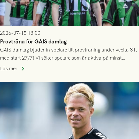
2026-07-15 18:00
Provträna för GAIS damlag
GAIS damlag bjuder in spelare till provträning under vecka 31,
med start 27/7! Vi söker spelare som är aktiva på minst
division 3-nivå.
Läs mer