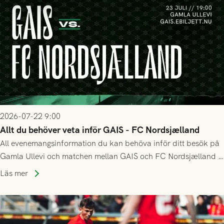
2026-07-22 9:00
Allt du behöver veta inför GAIS - FC Nordsjælland
All evenemangsinformation du kan behöva inför ditt besök på
Gamla Ullevi och matchen mellan GAIS och FC Nordsjælland i
kvalet till Conference League! Avspark kl 19.00 på torsdag
Läs mer
23/7.