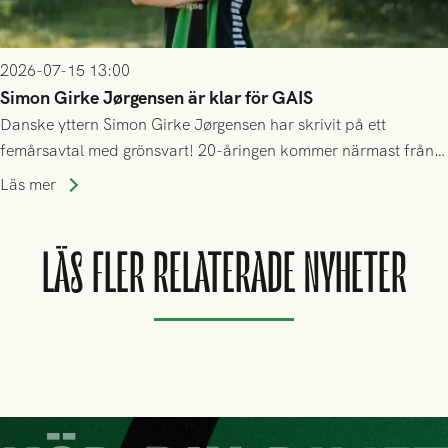
2026-07-15 13:00
Simon Girke Jørgensen är klar för GAIS
Danske yttern Simon Girke Jørgensen har skrivit på ett
femårsavtal med grönsvart! 20-åringen kommer närmast från
spel i färöiska Skála IF.
Läs mer
LÄS FLER RELATERADE NYHETER