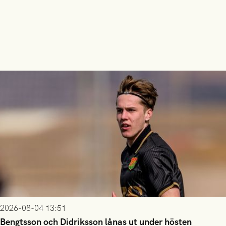
2026-08-04 13:51
Bengtsson och Didriksson lånas ut under hösten