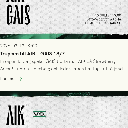
2026-07-17 19:00
Truppen till AIK - GAIS 18/7
Imorgon lördag spelar GAIS borta mot AIK på Strawberry
Arena! Fredrik Holmberg och ledarstaben har tagit ut följande
trupp till matchen:
Läs mer