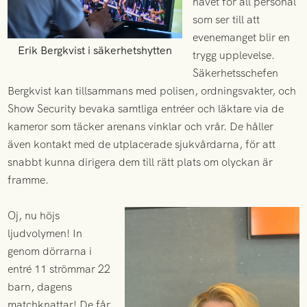
navet för all personal
som ser till att
evenemanget blir en
Erik Bergkvist i säkerhetshytten
trygg upplevelse.
Säkerhetsschefen
Bergkvist kan tillsammans med polisen, ordningsvakter, och
Show Security bevaka samtliga entréer och läktare via de
kameror som täcker arenans vinklar och vrår. De håller
även kontakt med de utplacerade sjukvårdarna, för att
snabbt kunna dirigera dem till rätt plats om olyckan är
framme.
Oj, nu höjs
ljudvolymen! In
genom dörrarna i
entré 11 strömmar 22
barn, dagens
matchknattar! De får