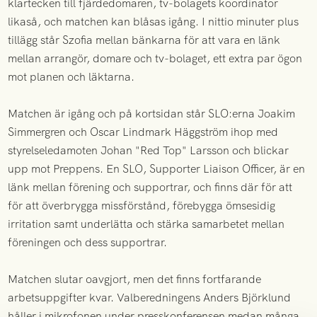
klartecken till fjärdedomaren, tv-bolagets koordinator
likaså, och matchen kan blåsas igång. I nittio minuter plus
tillägg står Szofia mellan bänkarna för att vara en länk
mellan arrangör, domare och tv-bolaget, ett extra par ögon
mot planen och läktarna.
Matchen är igång och på kortsidan står SLO:erna Joakim
Simmergren och Oscar Lindmark Häggström ihop med
styrelseledamoten Johan "Red Top" Larsson och blickar
upp mot Preppens. En SLO, Supporter Liaison Officer, är en
länk mellan förening och supportrar, och finns där för att
för att överbrygga missförstånd, förebygga ömsesidig
irritation samt underlätta och stärka samarbetet mellan
föreningen och dess supportrar.
Matchen slutar oavgjort, men det finns fortfarande
arbetsuppgifter kvar. Valberedningens Anders Björklund
håller i mikrofonen under presskonferensen medan många