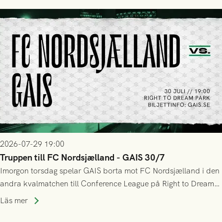
tennissiffror och det grönsvarta europaäventyret tog slut.
2026-07-29 19:00
Truppen till FC Nordsjælland - GAIS 30/7
Imorgon torsdag spelar GAIS borta mot FC Nordsjælland i den
andra kvalmatchen till Conference League på Right to Dream
Park! Fredrik Holmberg och ledarstaben har tagit ut följande
Läs mer
trupp till matchen: