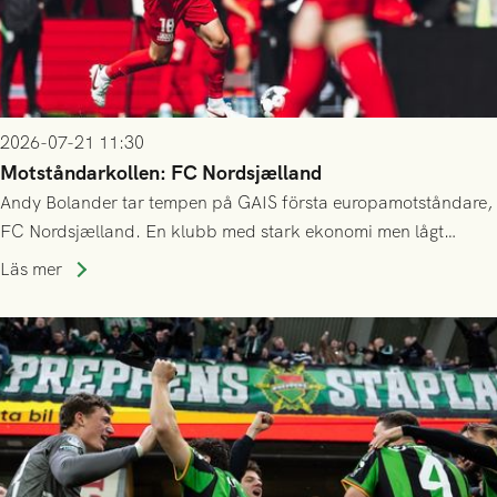
2026-07-21 11:30
Motståndarkollen: FC Nordsjælland
Andy Bolander tar tempen på GAIS första europamotståndare,
FC Nordsjælland. En klubb med stark ekonomi men lågt
publiksnitt, ett lag med både kollektiv styrka och individuell
Läs mer
finess.