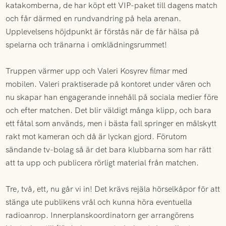
katakomberna, de har köpt ett VIP-paket till dagens match
och får därmed en rundvandring på hela arenan.
Upplevelsens höjdpunkt är förstås när de får hälsa på
spelarna och tränarna i omklädningsrummet!
Truppen värmer upp och Valeri Kosyrev filmar med
mobilen. Valeri praktiserade på kontoret under våren och
nu skapar han engagerande innehåll på sociala medier före
och efter matchen. Det blir väldigt många klipp, och bara
ett fåtal som används, men i bästa fall springer en målskytt
rakt mot kameran och då är lyckan gjord. Förutom
sändande tv-bolag så är det bara klubbarna som har rätt
att ta upp och publicera rörligt material från matchen.
Tre, två, ett, nu går vi in! Det krävs rejäla hörselkåpor för att
stänga ute publikens vrål och kunna höra eventuella
radioanrop. Innerplanskoordinatorn ger arrangörens