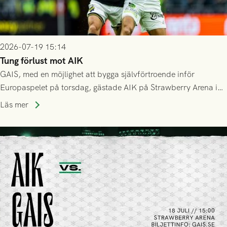
2026-07-19 15:14
Tung förlust mot AIK
GAIS, med en möjlighet att bygga självförtroende inför
Europaspelet på torsdag, gästade AIK på Strawberry Arena i
Stockholm . Men trots konstant hotande i första halvlek av
Läs mer
GAIS så var det AIK, i andra halvlek, som höjde tempot och
lyckades få in 2-0.