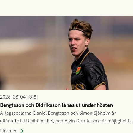
2026-08-04 13:51
Bengtsson och Didriksson lånas ut under hösten
A-lagsspelarna Daniel Bengtsson och Simon Sjöholm är
utlånade till Utsiktens BK, och Alvin Didriksson får möjlighet till
speltid i Hestrafors genom föreningssamarbete.
Läs mer