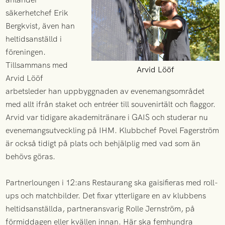
säkerhetchef Erik
Bergkvist, även han
heltidsanställd i
föreningen.
Tillsammans med
Arvid Lööf
Arvid Lööf
arbetsleder han uppbyggnaden av evenemangsområdet
med allt ifrån staket och entréer till souvenirtält och flaggor.
Arvid var tidigare akademitränare i GAIS och studerar nu
evenemangsutveckling på IHM. Klubbchef Povel Fagerström
är också tidigt på plats och behjälplig med vad som än
behövs göras.
Partnerloungen i 12:ans Restaurang ska gaisifieras med roll-
ups och matchbilder. Det fixar ytterligare en av klubbens
heltidsanställda, partneransvarig Rolle Jernström, på
förmiddagen eller kvällen innan. Här ska femhundra