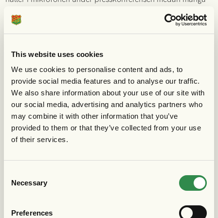
av medarbetarna, ideella som anställda hjälps åt att plocka
ner hela evenemangsområdet. Johanna Ageborg är inte
bara först på plats, utan även den sista att gå hem. Dörren
slår igen bakom henne runt klockan 19.30.
This website uses cookies
We use cookies to personalise content and ads, to
Varje match är ett unikt arrangemang, och det är inte alltid
provide social media features and to analyse our traffic.
samma personer som jobbar under matchen. Vi reserverar
We also share information about your use of our site with
oss därför för att vi inte nämnt varje medarbetare vid namn
our social media, advertising and analytics partners who
just denna gång. Vi uppskattar er alla! Och vi vill gärna bli
may combine it with other information that you’ve
fler, så om du är nyfiken på att själv bidra med
provided to them or that they’ve collected from your use
arbetstimmar på matchdagar så är du varmt välkommen att
of their services.
höra av dig till johanna.ageborg@gais.se. Berätta lite mer
om dig själv, om det är något särskilt område du är
Consent
intresserad av, och vad du har för tidigare
Necessary
Selection
arbetslivserfarenhet. Vi ses på Gamla Ullevi!
Preferences