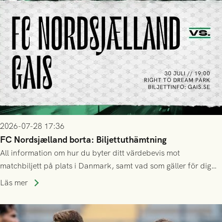
2026-07-28 17:36
FC Nordsjælland borta: Biljettuthämtning
All information om hur du byter ditt värdebevis mot
matchbiljett på plats i Danmark, samt vad som gäller för dig
som står på reservlista eller fått förhinder.
Läs mer