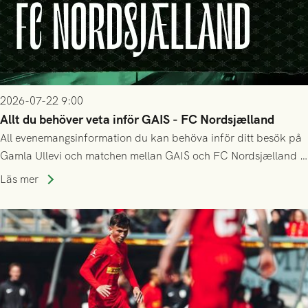
2026-07-22 9:00
Allt du behöver veta inför GAIS - FC Nordsjælland
All evenemangsinformation du kan behöva inför ditt besök på
Gamla Ullevi och matchen mellan GAIS och FC Nordsjælland i
kvalet till Conference League! Avspark kl 19.00 på torsdag
Läs mer
23/7.