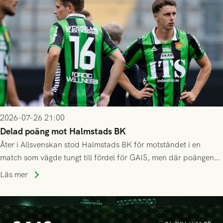
2026-07-26 21:00
Delad poäng mot Halmstads BK
Åter i Allsvenskan stod Halmstads BK för motståndet i en
match som vägde tungt till fördel för GAIS, men där poängen
delades efter dramatik på tilläggstid.
Läs mer