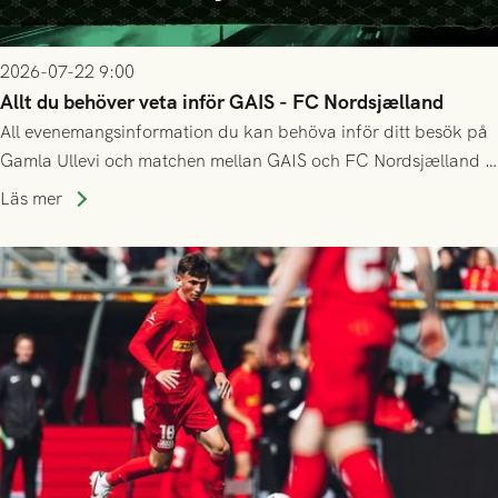
2026-07-22 9:00
Allt du behöver veta inför GAIS - FC Nordsjælland
All evenemangsinformation du kan behöva inför ditt besök på
Gamla Ullevi och matchen mellan GAIS och FC Nordsjælland i
kvalet till Conference League! Avspark kl 19.00 på torsdag
Läs mer
23/7.