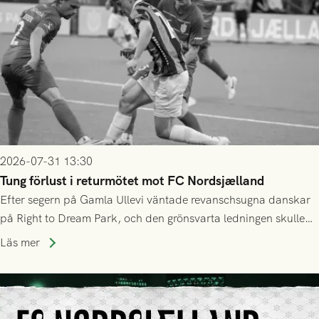
2026-07-31 13:30
Tung förlust i returmötet mot FC Nordsjælland
Efter segern på Gamla Ullevi väntade revanschsugna danskar
på Right to Dream Park, och den grönsvarta ledningen skulle
upphöra efter mindre än kvarten spelad. På lika mark visade
Läs mer
sig Nordsjälland numren för stora och matchen slutade i
tennissiffror och det grönsvarta europaäventyret tog slut.