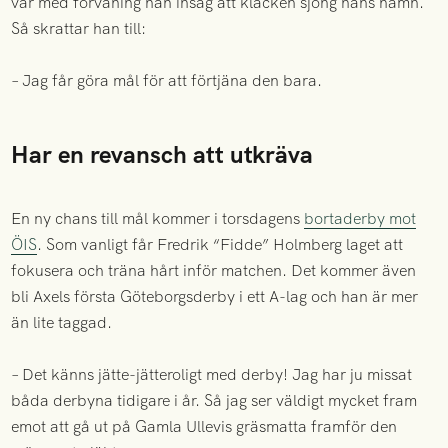
var med förvåning han insåg att klacken sjöng hans namn.
Så skrattar han till:
– Jag får göra mål för att förtjäna den bara.
Har en revansch att utkräva
En ny chans till mål kommer i torsdagens
bortaderby mot
ÖIS
. Som vanligt får Fredrik “Fidde” Holmberg laget att
fokusera och träna hårt inför matchen. Det kommer även
bli Axels första Göteborgsderby i ett A-lag och han är mer
än lite taggad.
– Det känns jätte-jätteroligt med derby! Jag har ju missat
båda derbyna tidigare i år. Så jag ser väldigt mycket fram
emot att gå ut på Gamla Ullevis gräsmatta framför den