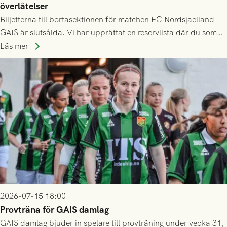
överlåtelser
Biljetterna till bortasektionen för matchen FC Nordsjaelland -
GAIS är slutsålda. Vi har upprättat en reservlista där du som
ännu inte har någon biljett kan anmäla ditt intresse. Du kan
Läs mer
inte själv överlåta din biljett till någon annan.
2026-07-15 18:00
Provträna för GAIS damlag
GAIS damlag bjuder in spelare till provträning under vecka 31,