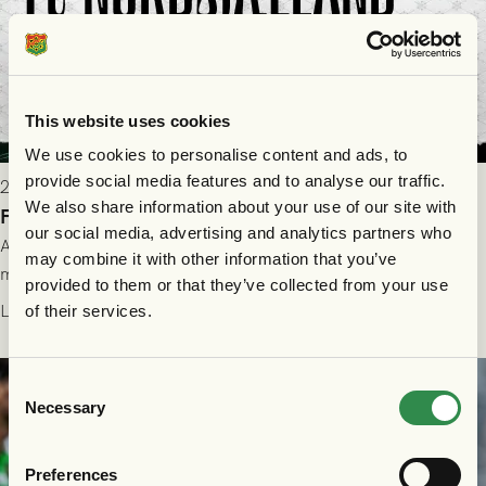
This website uses cookies
We use cookies to personalise content and ads, to
provide social media features and to analyse our traffic.
2026-07-28 17:36
We also share information about your use of our site with
FC Nordsjælland borta: Biljettuthämtning
our social media, advertising and analytics partners who
All information om hur du byter ditt värdebevis mot
may combine it with other information that you’ve
matchbiljett på plats i Danmark, samt vad som gäller för dig
provided to them or that they’ve collected from your use
som står på reservlista eller fått förhinder.
Läs mer
of their services.
Consent
Necessary
Selection
Preferences