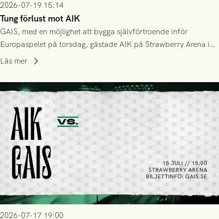
2026-07-19 15:14
Tung förlust mot AIK
GAIS, med en möjlighet att bygga självförtroende inför
Europaspelet på torsdag, gästade AIK på Strawberry Arena i
Stockholm . Men trots konstant hotande i första halvlek av
Läs mer
GAIS så var det AIK, i andra halvlek, som höjde tempot och
lyckades få in 2-0.
2026-07-17 19:00