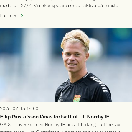
med start 27/7! Vi söker spelare som är aktiva på minst
division 3-nivå.
Läs mer
2026-07-15 16:00
Filip Gustafsson lånas fortsatt ut till Norrby IF
GAIS är överens med Norrby IF om att förlänga utlånet av