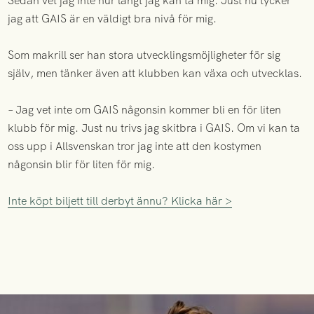
Sedan vet jag inte hur långt jag kan ta mig. Just nu tycker
jag att GAIS är en väldigt bra nivå för mig.
Som makrill ser han stora utvecklingsmöjligheter för sig
själv, men tänker även att klubben kan växa och utvecklas.
– Jag vet inte om GAIS någonsin kommer bli en för liten
klubb för mig. Just nu trivs jag skitbra i GAIS. Om vi kan ta
oss upp i Allsvenskan tror jag inte att den kostymen
någonsin blir för liten för mig.
Inte köpt biljett till derbyt ännu? Klicka här >