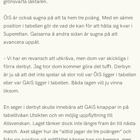
grönsvarta läktaren.
ÖIS är också sugna på att ta hem tre poäng. Med en sämre
position i tabellen gör de vad de kan för att hålla sig kvar i
Superettan. Gaisarna å andra sidan är sugna på att
avancera uppåt.
– Vi har en revansch att utkräva, men dom var skickliga i
förra derbyt. Jag tror dom kommer göra det tufft. Derbyn
är ju så att det inte spelar så stor roll var ÖIS ligger i tabellen
eller var GAIS ligger i tabellen. Båda lagen vill ju vinna
liksom.
En seger i derbyt skulle innebära att GAIS knappar in på
tabelltvåan Utsikten och en möjlig uppflyttning till
Allsvenskan. Laget tänker dock inte längre fram än till nästa
match. Axel säger hur de “alltid jagar de tre poängen” och
från sin position på mittfältet känner han sig hemma, men