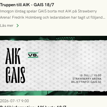
Truppen till AIK - GAIS 18/7
Imorgon lördag spelar GAIS borta mot AIK på Strawberry
Arena! Fredrik Holmberg och ledarstaben har tagit ut följande
trupp till matchen:
Läs mer
2026-07-17 9:00