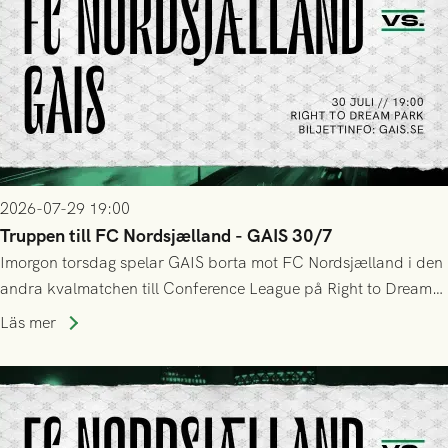
2026-07-29 19:00
Truppen till FC Nordsjælland - GAIS 30/7
Imorgon torsdag spelar GAIS borta mot FC Nordsjælland i den
andra kvalmatchen till Conference League på Right to Dream
Park! Fredrik Holmberg och ledarstaben har tagit ut följande
Läs mer
trupp till matchen: