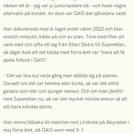
nästan ett år - jag var ju juniorspelare då - och hade några
alternativ på bordet. Av dom var GAIS det självklara valet.
Han debuterade med A-laget under våren 2022 och blev
snabbt omtyckt, både på och av plan. Trots bedriften att
vara med och lyfta ett lag från Ettan Södra till Superettan,
så säger Axel att det bästa med förra året var “bara att få
spela fotboll i GAIS”.
– Det var lika kul varje gång man ställde sig på planen.
Oavsett om det var hemma eller borta, så var det alltid
gaisare som står och sjunger ramsor. Och om man jämför
med Superettan nu, så var det mycket mindre arenor så att
allt bara kändes större.
Han minns tillbaka till matchen mot Lindome på Åbyvallen i
maj förra året, då GAIS vann med 3-1.