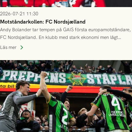
2026-07-21 11:30
Motståndarkollen: FC Nordsjælland
Andy Bolander tar tempen på GAIS första europamotståndare,
FC Nordsjælland. En klubb med stark ekonomi men lågt
publiksnitt, ett lag med både kollektiv styrka och individuell
Läs mer
finess.