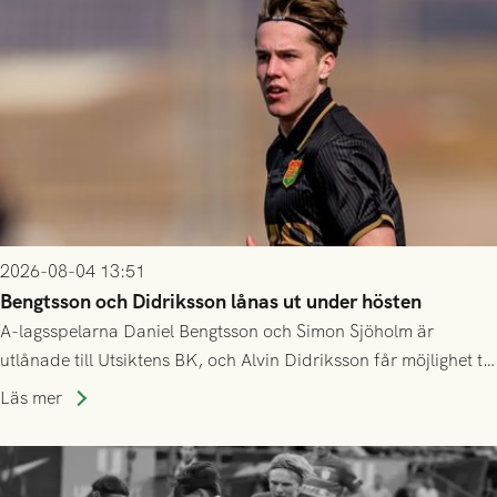
2026-08-04 13:51
Bengtsson och Didriksson lånas ut under hösten
A-lagsspelarna Daniel Bengtsson och Simon Sjöholm är
utlånade till Utsiktens BK, och Alvin Didriksson får möjlighet till
speltid i Hestrafors genom föreningssamarbete.
Läs mer