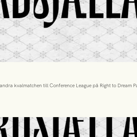
ndra kvalmatchen till Conference League på Right to Dream Par