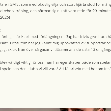
are i GAIS, som med okuvlig vilja och stort hjärta stod för mång
rehab-träning, och närmar sig nu att vara redo för 90-minute
 2026!
:
et äntligen är klart med förlängningen. Jag har trivts grymt bra 
lsätt. Dessutom har jag kännt mig uppskattad av supportrar och 
ugligt skick framöver så gasar vi tillsammans de sista 13 omgång
blev väldigt viktig för oss, han har egenskaper både som spel
ll spela och den klubb vi vill vara! Att få arbeta med honom tre å