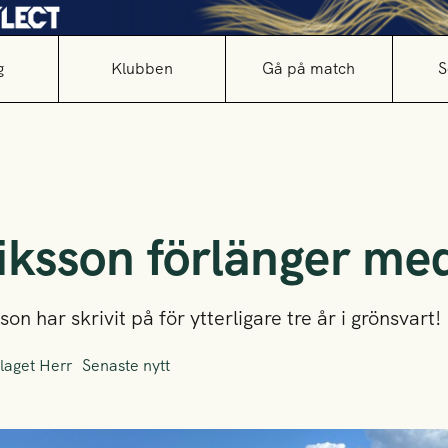
g
Klubben
Gå på match
S
iksson förlänger me
on har skrivit på för ytterligare tre år i grönsvart!
laget Herr
Senaste nytt