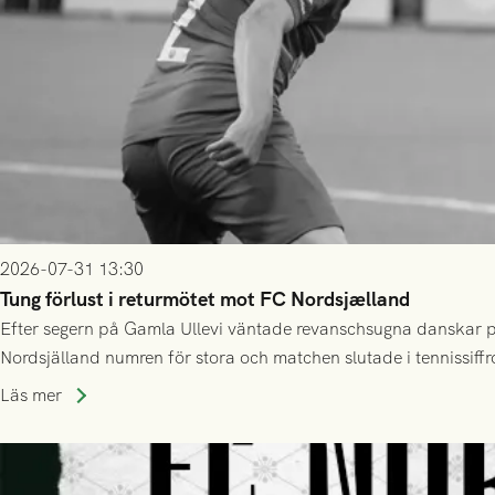
2026-07-31 13:30
Tung förlust i returmötet mot FC Nordsjælland
Efter segern på Gamla Ullevi väntade revanschsugna danskar på
Nordsjälland numren för stora och matchen slutade i tennissiffr
Läs mer