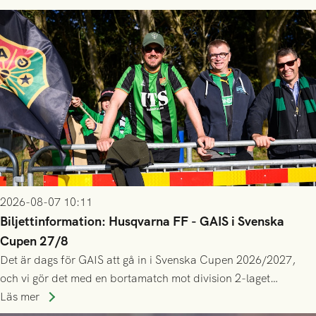
2026-08-07 10:11
Biljettinformation: Husqvarna FF - GAIS i Svenska
Cupen 27/8
Det är dags för GAIS att gå in i Svenska Cupen 2026/2027,
och vi gör det med en bortamatch mot division 2-laget
Husqvarna FF. Häng med och stötta grönsvart på plats!
Läs mer