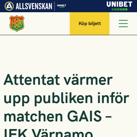
Köp biljett
Attentat värmer
upp publiken inför
matchen GAIS –
IFK Värnamo