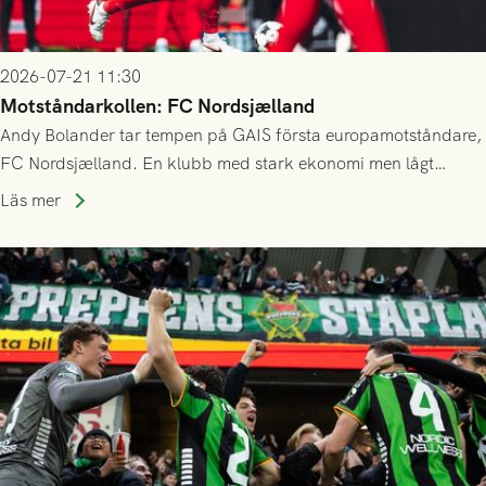
2026-07-21 11:30
Motståndarkollen: FC Nordsjælland
Andy Bolander tar tempen på GAIS första europamotståndare,
FC Nordsjælland. En klubb med stark ekonomi men lågt
publiksnitt, ett lag med både kollektiv styrka och individuell
Läs mer
finess.