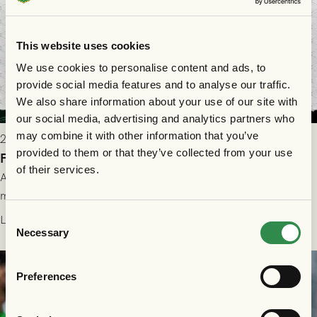
This website uses cookies
We use cookies to personalise content and ads, to
provide social media features and to analyse our traffic.
We also share information about your use of our site with
our social media, advertising and analytics partners who
may combine it with other information that you’ve
2026-07-28 17:36
provided to them or that they’ve collected from your use
FC Nordsjælland borta: Biljettuthämtning
of their services.
All information om hur du byter ditt värdebevis mot
matchbiljett på plats i Danmark, samt vad som gäller för dig
som står på reservlista eller fått förhinder.
Consent
Läs mer
Necessary
Selection
Preferences