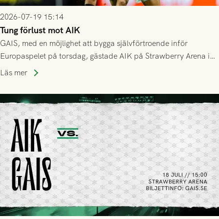
2026-07-19 15:14
Tung förlust mot AIK
GAIS, med en möjlighet att bygga självförtroende inför
Europaspelet på torsdag, gästade AIK på Strawberry Arena i
Stockholm . Men trots konstant hotande i första halvlek av
Läs mer
GAIS så var det AIK, i andra halvlek, som höjde tempot och
lyckades få in 2-0.