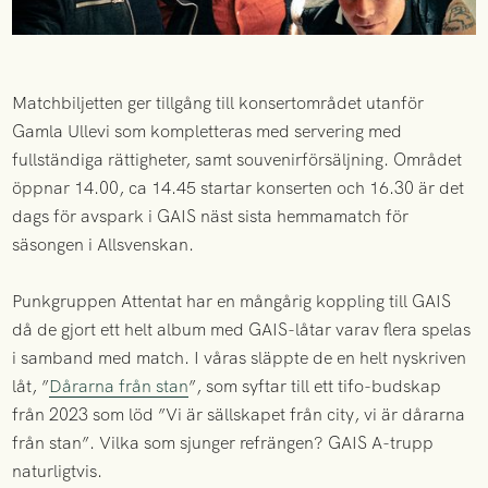
Matchbiljetten ger tillgång till konsertområdet utanför
Gamla Ullevi som kompletteras med servering med
fullständiga rättigheter, samt souvenirförsäljning. Området
öppnar 14.00, ca 14.45 startar konserten och 16.30 är det
dags för avspark i GAIS näst sista hemmamatch för
säsongen i Allsvenskan.
Punkgruppen Attentat har en mångårig koppling till GAIS
då de gjort ett helt album med GAIS-låtar varav flera spelas
i samband med match. I våras släppte de en helt nyskriven
låt, ”
Dårarna från stan
”, som syftar till ett tifo-budskap
från 2023 som löd ”Vi är sällskapet från city, vi är dårarna
från stan”. Vilka som sjunger refrängen? GAIS A-trupp
naturligtvis.