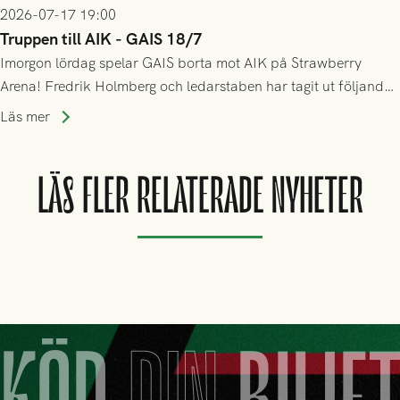
2026-07-17 19:00
Truppen till AIK - GAIS 18/7
Imorgon lördag spelar GAIS borta mot AIK på Strawberry
Arena! Fredrik Holmberg och ledarstaben har tagit ut följande
trupp till matchen:
Läs mer
LÄS FLER RELATERADE NYHETER