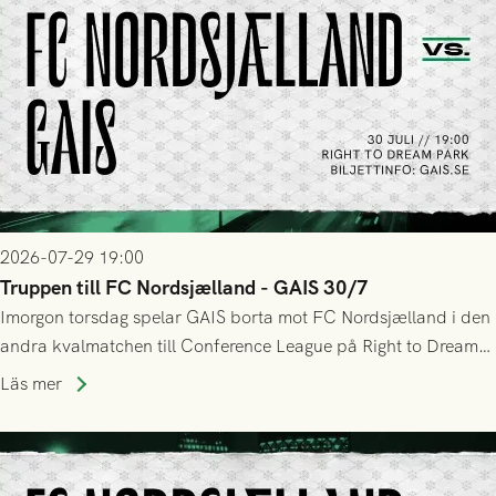
2026-07-29 19:00
Truppen till FC Nordsjælland - GAIS 30/7
Imorgon torsdag spelar GAIS borta mot FC Nordsjælland i den
andra kvalmatchen till Conference League på Right to Dream
Park! Fredrik Holmberg och ledarstaben har tagit ut följande
Läs mer
trupp till matchen: