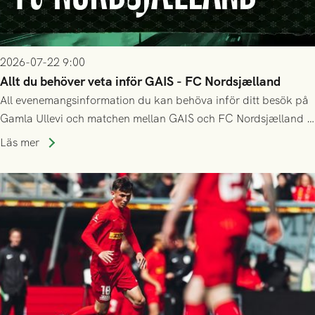
2026-07-22 9:00
Allt du behöver veta inför GAIS - FC Nordsjælland
All evenemangsinformation du kan behöva inför ditt besök på
Gamla Ullevi och matchen mellan GAIS och FC Nordsjælland i
kvalet till Conference League! Avspark kl 19.00 på torsdag
Läs mer
23/7.