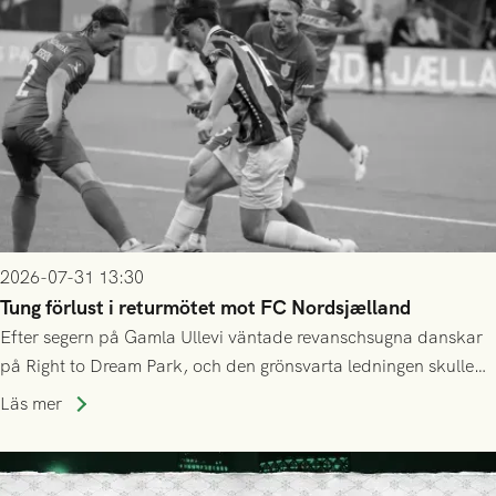
2026-07-31 13:30
Tung förlust i returmötet mot FC Nordsjælland
Efter segern på Gamla Ullevi väntade revanschsugna danskar
på Right to Dream Park, och den grönsvarta ledningen skulle
upphöra efter mindre än kvarten spelad. På lika mark visade
Läs mer
sig Nordsjälland numren för stora och matchen slutade i
tennissiffror och det grönsvarta europaäventyret tog slut.