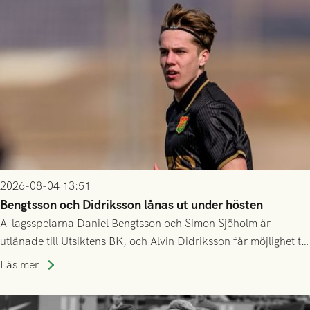
2026-08-04 13:51
Bengtsson och Didriksson lånas ut under hösten
A-lagsspelarna Daniel Bengtsson och Simon Sjöholm är
utlånade till Utsiktens BK, och Alvin Didriksson får möjlighet till
speltid i Hestrafors genom föreningssamarbete.
Läs mer