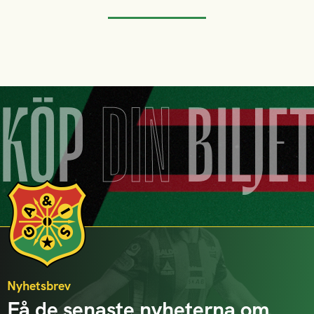
KÖP
DIN
BILJE
Nyhetsbrev
Få de senaste nyheterna om