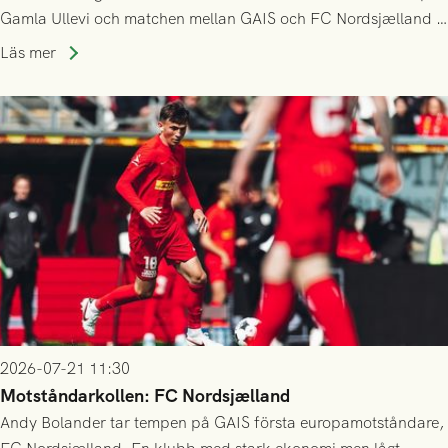
Gamla Ullevi och matchen mellan GAIS och FC Nordsjælland i
kvalet till Conference League! Avspark kl 19.00 på torsdag
Läs mer
23/7.
2026-07-21 11:30
Motståndarkollen: FC Nordsjælland
Andy Bolander tar tempen på GAIS första europamotståndare,