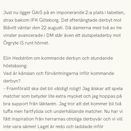
Just nu ligger GAIS på en imponerande 2:a plats i tabellen,
strax bakom IFK Göteborg. Det efterlängtade derbyt mot
Blåvitt väntar den 22 augusti. Då damerna med två av tre
vinster avancerade i DM står även ett slutspelsderby mot
Örgryte IS runt hörnet.
Elin Hedström om kommande derbyn och stundande
höstsäsong:
Vad är känslan och förväntningarna inför kommande
derbyn?
– Framförallt ska det bli väldigt roligt! Jag älskar att spela
matcher som betyder lite extra mycket och jag hoppas på
bra support från läktaren. Jag tror att det kommer bli två
tuffa men fartfyllda och underhållande matcher. Nu har vi
fått inspiration från herrarnas otroliga derbyvår och vi vill
inte vara sämre! Laget är redo och laddade inför