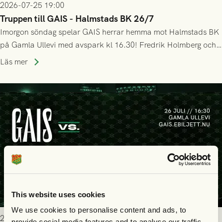
2026-07-25 19:00
Truppen till GAIS - Halmstads BK 26/7
Imorgon söndag spelar GAIS herrar hemma mot Halmstads BK
på Gamla Ullevi med avspark kl 16.30! Fredrik Holmberg och
ledarstaben har tagit ut följande trupp till matchen:
Läs mer
This website uses cookies
We use cookies to personalise content and ads, to
2026-07-25 9:00
provide social media features and to analyse our traffic.