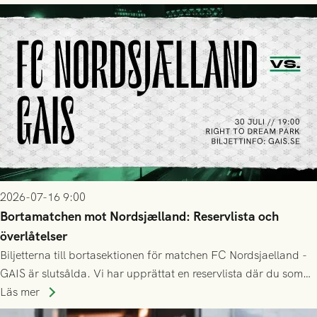
2026-07-16 9:00
Bortamatchen mot Nordsjælland: Reservlista och
överlåtelser
Biljetterna till bortasektionen för matchen FC Nordsjaelland -
GAIS är slutsålda. Vi har upprättat en reservlista där du som
ännu inte har någon biljett kan anmäla ditt intresse. Du kan
Läs mer
inte själv överlåta din biljett till någon annan.