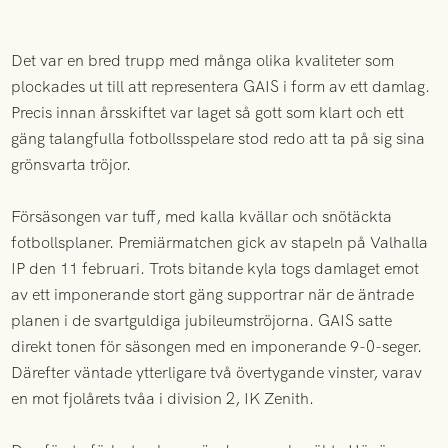
Det var en bred trupp med många olika kvaliteter som
plockades ut till att representera GAIS i form av ett damlag.
Precis innan årsskiftet var laget så gott som klart och ett
gäng talangfulla fotbollsspelare stod redo att ta på sig sina
grönsvarta tröjor.
Försäsongen var tuff, med kalla kvällar och snötäckta
fotbollsplaner. Premiärmatchen gick av stapeln på Valhalla
IP den 11 februari. Trots bitande kyla togs damlaget emot
av ett imponerande stort gäng supportrar när de äntrade
planen i de svartguldiga jubileumströjorna. GAIS satte
direkt tonen för säsongen med en imponerande 9-0-seger.
Därefter väntade ytterligare två övertygande vinster, varav
en mot fjolårets tvåa i division 2, IK Zenith.