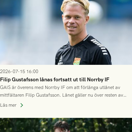
2026-07-15 16:00
Filip Gustafsson lånas fortsatt ut till Norrby IF
GAIS är överens med Norrby IF om att förlänga utlånet av
mittfältaren Filip Gustafsson. Lånet gäller nu över resten av
säsongen 2026.
Läs mer