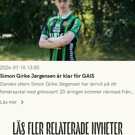
2026-07-15 13:00
Simon Girke Jørgensen är klar för GAIS
Danske yttern Simon Girke Jørgensen har skrivit på ett
femårsavtal med grönsvart! 20-åringen kommer närmast från
spel i färöiska Skála IF.
Läs mer
LÄS FLER RELATERADE NYHETER