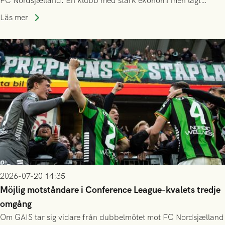
FC Nordsjælland. En klubb med stark ekonomi men lågt
publiksnitt, ett lag med både kollektiv styrka och individuell
Läs mer
finess.
2026-07-20 14:35
Möjlig motståndare i Conference League-kvalets tredje
omgång
Om GAIS tar sig vidare från dubbelmötet mot FC Nordsjælland