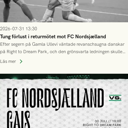
2026-07-31 13:30
Tung förlust i returmötet mot FC Nordsjælland
Efter segern på Gamla Ullevi väntade revanschsugna danskar
på Right to Dream Park, och den grönsvarta ledningen skulle
upphöra efter mindre än kvarten spelad. På lika mark visade
Läs mer
sig Nordsjälland numren för stora och matchen slutade i
tennissiffror och det grönsvarta europaäventyret tog slut.