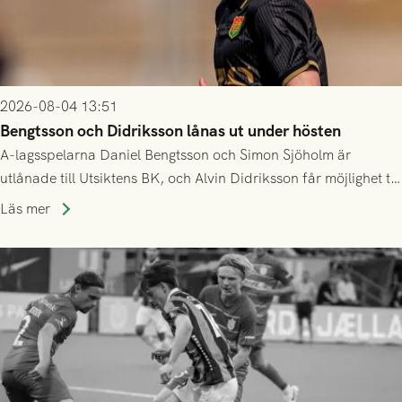
2026-08-04 13:51
Bengtsson och Didriksson lånas ut under hösten
A-lagsspelarna Daniel Bengtsson och Simon Sjöholm är
utlånade till Utsiktens BK, och Alvin Didriksson får möjlighet till
speltid i Hestrafors genom föreningssamarbete.
Läs mer