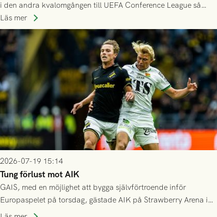
i den andra kvalomgången till UEFA Conference League så
spelas den tredje kvalomgången kort därpå. Motståndare blir
Läs mer
då vinnaren i mötet mellan isländska Valur och HŠK Zrinjski
Mostar från Bosnien och Hercegovina.
2026-07-19 15:14
Tung förlust mot AIK
GAIS, med en möjlighet att bygga självförtroende inför
Europaspelet på torsdag, gästade AIK på Strawberry Arena i
Stockholm . Men trots konstant hotande i första halvlek av
Läs mer