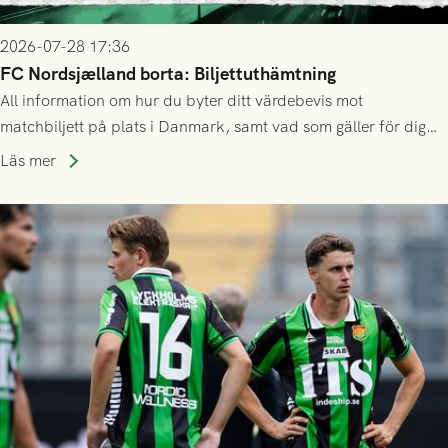
2026-07-28 17:36
FC Nordsjælland borta: Biljettuthämtning
All information om hur du byter ditt värdebevis mot
matchbiljett på plats i Danmark, samt vad som gäller för dig
som står på reservlista eller fått förhinder.
Läs mer