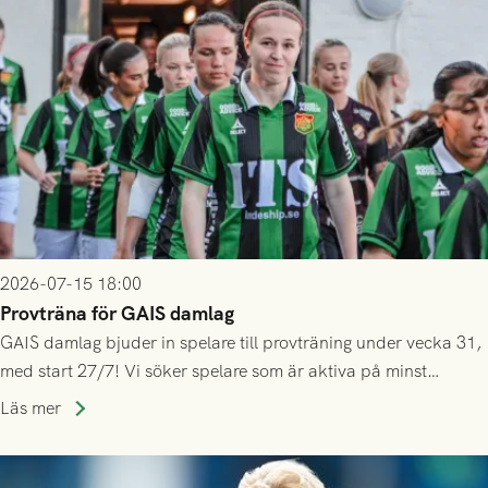
2026-07-15 18:00
Provträna för GAIS damlag
GAIS damlag bjuder in spelare till provträning under vecka 31,
med start 27/7! Vi söker spelare som är aktiva på minst
division 3-nivå.
Läs mer