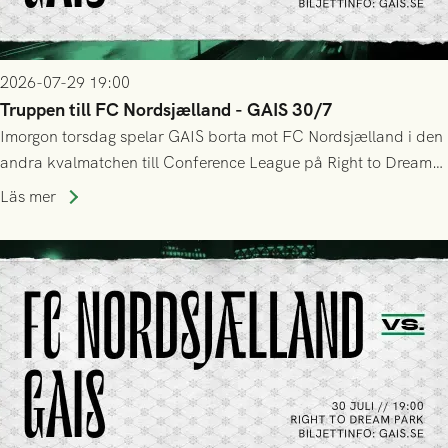
2026-07-29 19:00
Truppen till FC Nordsjælland - GAIS 30/7
Imorgon torsdag spelar GAIS borta mot FC Nordsjælland i den
andra kvalmatchen till Conference League på Right to Dream
Park! Fredrik Holmberg och ledarstaben har tagit ut följande
Läs mer
trupp till matchen: