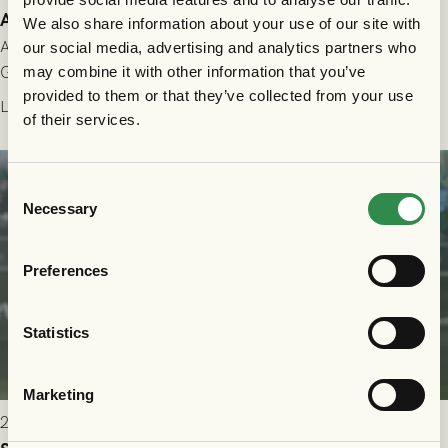
Allt du behöver veta inför GAIS - Halmstads BK 26/7
We also share information about your use of our site with
All evenemangsinformation du kan behöva inför ditt besök på
our social media, advertising and analytics partners who
Gamla Ullevi och matchen mellan GAIS och Halmstads BK i
may combine it with other information that you’ve
provided to them or that they’ve collected from your use
Allsvenskan! Avspark kl 16.30 på söndag 26/7.
Läs mer
of their services.
Consent
Necessary
Selection
Preferences
Statistics
Marketing
2026-07-24 16:40