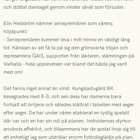
och stöttat damlaget genom vinster såväl som förluster.
Elin Hedström nämner seriepremiären som vårens
höjdpunkt:
– Seriepremiären kommer leva i mitt minne en väldigt lång
tid. Känslan av att få ta på sig den grönsvarta tröjan och
representera GAIS, supporten från läktaren, stämningen på
Valhalla - hela upplevelsen var bland det bästa jag varit
med om!
Det fanns inget annat än vinst. Kungsladugård BK
besegrades med 8-0, och sen dess har damerna bara
fortsatt att briljera och således klättrat i tabellen med seger
efter seger. De har under våren etablerat en tydlig spelstil
där var och en har sin roll på planen. Individernas styrkor
används effektivt, och tillsammans har de spelat ihop sig till
ett enhetligt lag som utstrålar enorm fotbollsglädje på plan.