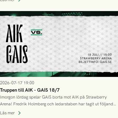
GAIS så var det AIK, i andra halvlek, som höjde tempot och
lyckades få in 2-0.
2026-07-17 19:00
Truppen till AIK - GAIS 18/7
Imorgon lördag spelar GAIS borta mot AIK på Strawberry
Arena! Fredrik Holmberg och ledarstaben har tagit ut följande
trupp till matchen:
Läs mer