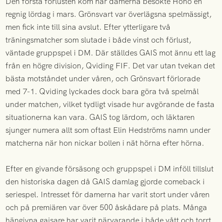
Den första förlusten kom när damerna besökte Hönö en
regnig lördag i mars. Grönsvart var överlägsna spelmässigt,
men fick inte till sina avslut. Efter ytterligare två
träningsmatcher som slutade i både vinst och förlust,
väntade gruppspel i DM. Där ställdes GAIS mot ännu ett lag
från en högre division, Qviding FIF. Det var utan tvekan det
bästa motståndet under våren, och Grönsvart förlorade
med 7-1. Qviding lyckades dock bara göra två spelmål
under matchen, vilket tydligt visade hur avgörande de fasta
situationerna kan vara. GAIS tog lärdom, och läktaren
sjunger numera allt som oftast Elin Hedströms namn under
matcherna när hon nickar bollen i nät hörna efter hörna.
Efter en givande försäsong och gruppspel i DM inföll tillslut
den historiska dagen då GAIS damlag gjorde comeback i
seriespel. Intresset för damerna har varit stort under våren
och på premiären var över 500 åskådare på plats. Många
hängivna gaisare har varit närvarande i både vått och torrt