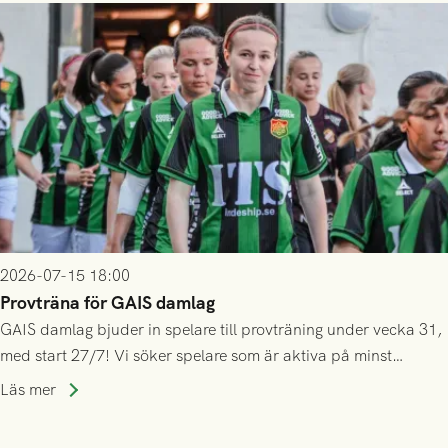
inte själv överlåta din biljett till någon annan.
2026-07-15 18:00
Provträna för GAIS damlag
GAIS damlag bjuder in spelare till provträning under vecka 31,
med start 27/7! Vi söker spelare som är aktiva på minst
division 3-nivå.
Läs mer