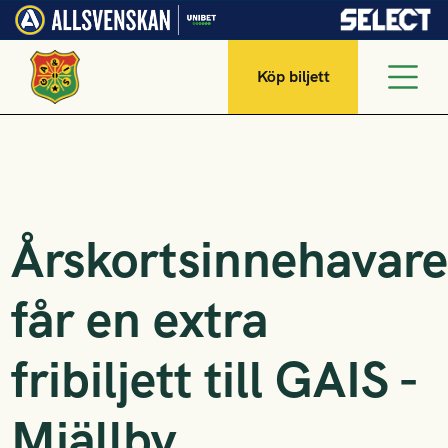
Köp biljett
Årskortsinnehavar
får en extra
fribiljett till GAIS -
Mjällby