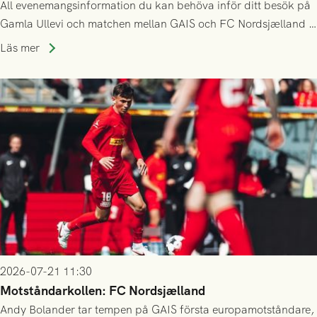
All evenemangsinformation du kan behöva inför ditt besök på
Gamla Ullevi och matchen mellan GAIS och FC Nordsjælland i
kvalet till Conference League! Avspark kl 19.00 på torsdag
Läs mer
23/7.
2026-07-21 11:30
Motståndarkollen: FC Nordsjælland
Andy Bolander tar tempen på GAIS första europamotståndare,