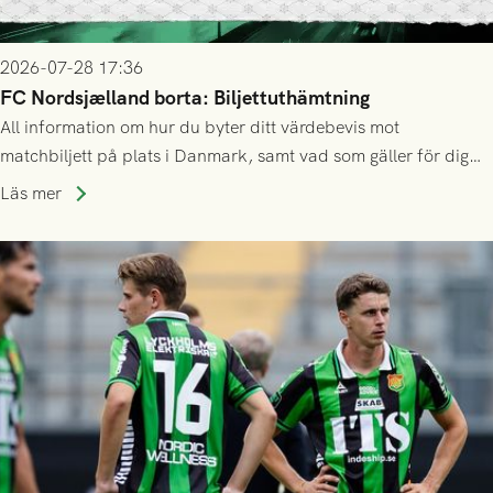
2026-07-28 17:36
FC Nordsjælland borta: Biljettuthämtning
All information om hur du byter ditt värdebevis mot
matchbiljett på plats i Danmark, samt vad som gäller för dig
som står på reservlista eller fått förhinder.
Läs mer