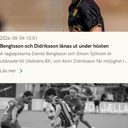
2026-08-04 13:51
Bengtsson och Didriksson lånas ut under hösten
A-lagsspelarna Daniel Bengtsson och Simon Sjöholm är
utlånade till Utsiktens BK, och Alvin Didriksson får möjlighet till
speltid i Hestrafors genom föreningssamarbete.
Läs mer