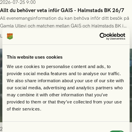
2026-07-25 9:00
Allt du behöver veta inför GAIS - Halmstads BK 26/7
All evenemangsinformation du kan behöva inför ditt besök på
Gamla Ullevi och matchen mellan GAIS och Halmstads BK i
Allsvenskan! Avspark kl 16.30 på söndag 26/7.
Läs mer
This website uses cookies
We use cookies to personalise content and ads, to
provide social media features and to analyse our traffic.
We also share information about your use of our site with
our social media, advertising and analytics partners who
may combine it with other information that you’ve
provided to them or that they’ve collected from your use
of their services.
2026-07-24 16:40
Consent