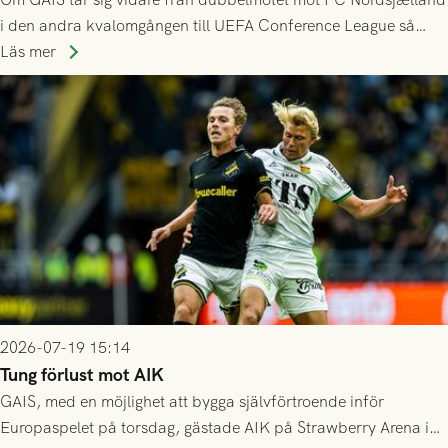
i den andra kvalomgången till UEFA Conference League så
spelas den tredje kvalomgången kort därpå. Motståndare blir
Läs mer
då vinnaren i mötet mellan isländska Valur och HŠK Zrinjski
Mostar från Bosnien och Hercegovina.
2026-07-19 15:14
Tung förlust mot AIK
GAIS, med en möjlighet att bygga självförtroende inför
Europaspelet på torsdag, gästade AIK på Strawberry Arena i