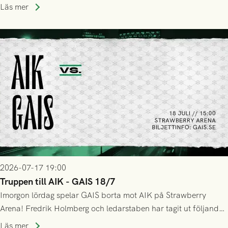
Stockholm . Men trots konstant hotande i första halvlek av
Läs mer
GAIS så var det AIK, i andra halvlek, som höjde tempot och
lyckades få in 2-0.
2026-07-17 19:00
Truppen till AIK - GAIS 18/7
Imorgon lördag spelar GAIS borta mot AIK på Strawberry
Arena! Fredrik Holmberg och ledarstaben har tagit ut följande
trupp till matchen:
Läs mer