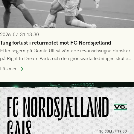
2026-07-31 13:30
Tung förlust i returmötet mot FC Nordsjælland
Efter segern på Gamla Ullevi väntade revanschsugna danskar
på Right to Dream Park, och den grönsvarta ledningen skulle
upphöra efter mindre än kvarten spelad. På lika mark visade
Läs mer
sig Nordsjälland numren för stora och matchen slutade i
tennissiffror och det grönsvarta europaäventyret tog slut.