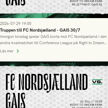
2026-07-29 19:00
Truppen till FC Nordsjælland - GAIS 30/7
Imorgon torsdag spelar GAIS borta mot FC Nordsjælland i den
andra kvalmatchen till Conference League på Right to Dream
Park! Fredrik Holmberg och ledarstaben har tagit ut följande
Läs mer
trupp till matchen: