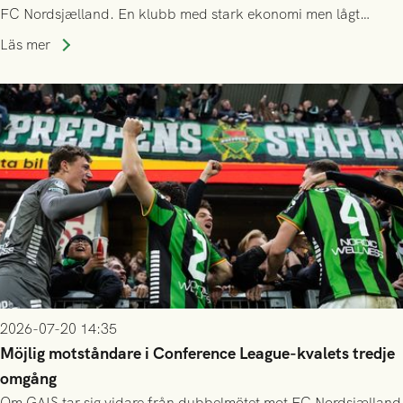
FC Nordsjælland. En klubb med stark ekonomi men lågt
publiksnitt, ett lag med både kollektiv styrka och individuell
Läs mer
finess.
2026-07-20 14:35
Möjlig motståndare i Conference League-kvalets tredje
omgång
Om GAIS tar sig vidare från dubbelmötet mot FC Nordsjælland