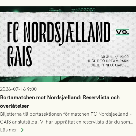
2026-07-16 9:00
Bortamatchen mot Nordsjælland: Reservlista och
överlåtelser
Biljetterna till bortasektionen för matchen FC Nordsjaelland -
GAIS är slutsålda. Vi har upprättat en reservlista där du som
ännu inte har någon biljett kan anmäla ditt intresse. Du kan
Läs mer