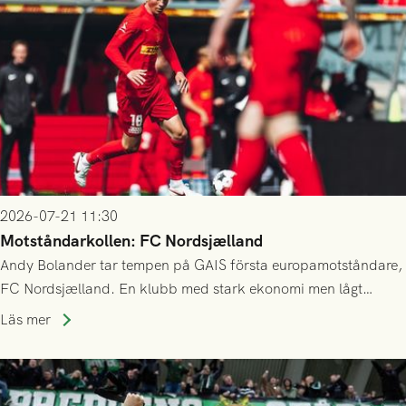
2026-07-21 11:30
Motståndarkollen: FC Nordsjælland
Andy Bolander tar tempen på GAIS första europamotståndare,
FC Nordsjælland. En klubb med stark ekonomi men lågt
publiksnitt, ett lag med både kollektiv styrka och individuell
Läs mer
finess.