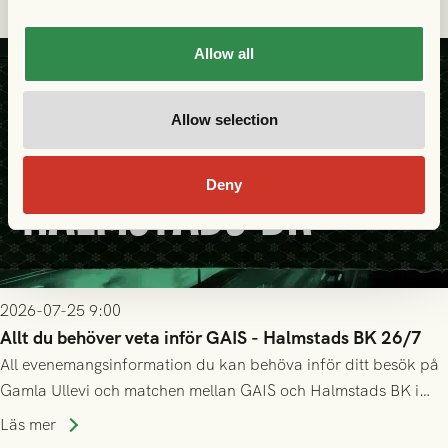
Allow all
Allow selection
Deny
2026-07-25 9:00
Allt du behöver veta inför GAIS - Halmstads BK 26/7
All evenemangsinformation du kan behöva inför ditt besök på
Gamla Ullevi och matchen mellan GAIS och Halmstads BK i
Allsvenskan! Avspark kl 16.30 på söndag 26/7.
Läs mer