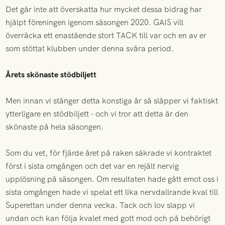
Det går inte att överskatta hur mycket dessa bidrag har
hjälpt föreningen igenom säsongen 2020. GAIS vill
överräcka ett enastående stort TACK till var och en av er
som stöttat klubben under denna svåra period.
Årets skönaste stödbiljett
Men innan vi stänger detta konstiga år så släpper vi faktiskt
ytterligare en stödbiljett - och vi tror att detta är den
skönaste på hela säsongen.
Som du vet, för fjärde året på raken säkrade vi kontraktet
först i sista omgången och det var en rejält nervig
upplösning på säsongen. Om resultaten hade gått emot oss i
sista omgången hade vi spelat ett lika nervdallrande kval till
Superettan under denna vecka. Tack och lov slapp vi
undan och kan följa kvalet med gott mod och på behörigt