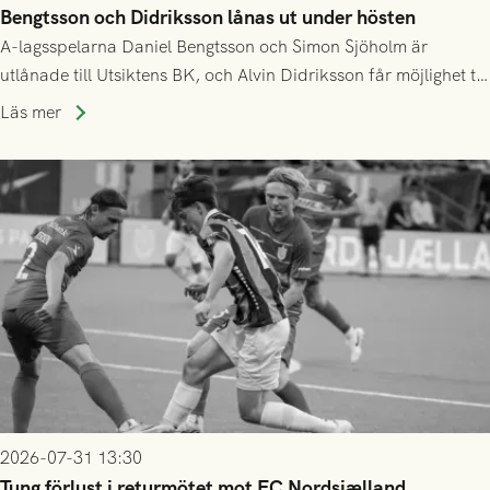
Bengtsson och Didriksson lånas ut under hösten
A-lagsspelarna Daniel Bengtsson och Simon Sjöholm är
utlånade till Utsiktens BK, och Alvin Didriksson får möjlighet till
speltid i Hestrafors genom föreningssamarbete.
Läs mer
2026-07-31 13:30
Tung förlust i returmötet mot FC Nordsjælland