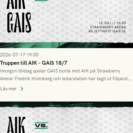
2026-07-17 19:00
Truppen till AIK - GAIS 18/7
Imorgon lördag spelar GAIS borta mot AIK på Strawberry
Arena! Fredrik Holmberg och ledarstaben har tagit ut följande
trupp till matchen:
Läs mer