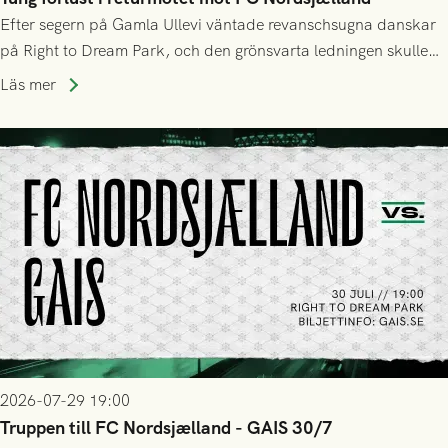
Efter segern på Gamla Ullevi väntade revanschsugna danskar
på Right to Dream Park, och den grönsvarta ledningen skulle
upphöra efter mindre än kvarten spelad. På lika mark visade
Läs mer
sig Nordsjälland numren för stora och matchen slutade i
tennissiffror och det grönsvarta europaäventyret tog slut.
2026-07-29 19:00
Truppen till FC Nordsjælland - GAIS 30/7