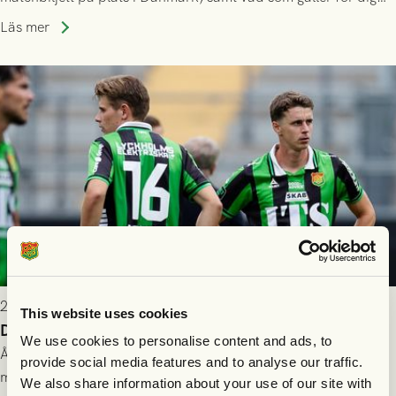
som står på reservlista eller fått förhinder.
Läs mer
2026-07-26 21:00
This website uses cookies
Delad poäng mot Halmstads BK
We use cookies to personalise content and ads, to
Åter i Allsvenskan stod Halmstads BK för motståndet i en
provide social media features and to analyse our traffic.
match som vägde tungt till fördel för GAIS, men där poängen
We also share information about your use of our site with