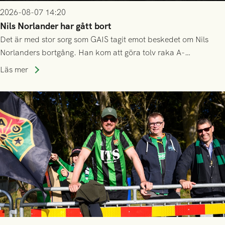
2026-08-07 14:20
Nils Norlander har gått bort
Det är med stor sorg som GAIS tagit emot beskedet om Nils
Norlanders bortgång. Han kom att göra tolv raka A-
lagssäsonger i Grönsvart och är en av få spelare som i GAIS
Läs mer
gjort fler än 200 matcher.