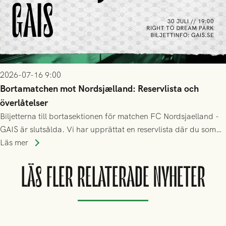
2026-07-16 9:00
Bortamatchen mot Nordsjælland: Reservlista och
överlåtelser
Biljetterna till bortasektionen för matchen FC Nordsjaelland -
GAIS är slutsålda. Vi har upprättat en reservlista där du som
ännu inte har någon biljett kan anmäla ditt intresse. Du kan
Läs mer
inte själv överlåta din biljett till någon annan.
LÄS FLER RELATERADE NYHETER