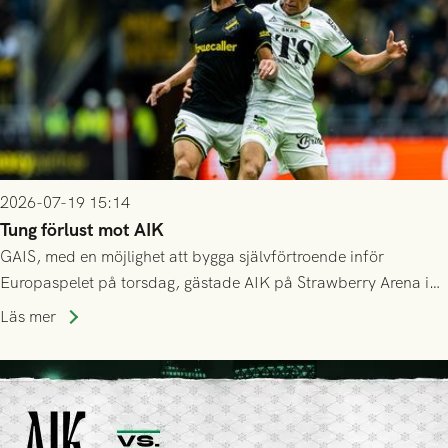
2026-07-19 15:14
Tung förlust mot AIK
GAIS, med en möjlighet att bygga självförtroende inför
Europaspelet på torsdag, gästade AIK på Strawberry Arena i
Stockholm . Men trots konstant hotande i första halvlek av
Läs mer
GAIS så var det AIK, i andra halvlek, som höjde tempot och
lyckades få in 2-0.