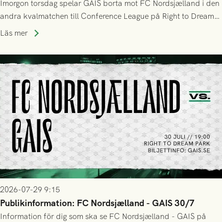
Imorgon torsdag spelar GAIS borta mot FC Nordsjælland i den
andra kvalmatchen till Conference League på Right to Dream
Park! Fredrik Holmberg och ledarstaben har tagit ut följande
Läs mer
trupp till matchen:
2026-07-29 9:15
Publikinformation: FC Nordsjælland - GAIS 30/7
Information för dig som ska se FC Nordsjælland - GAIS på