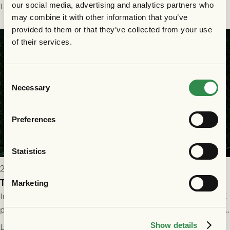
delades efter dramatik på tilläggstid.
our social media, advertising and analytics partners who
Läs mer
may combine it with other information that you’ve
provided to them or that they’ve collected from your use
of their services.
Consent
Necessary
Selection
Preferences
Statistics
2026-07-25 19:00
Truppen till GAIS - Halmstads BK 26/7
Marketing
Imorgon söndag spelar GAIS herrar hemma mot Halmstads BK
på Gamla Ullevi med avspark kl 16.30! Fredrik Holmberg och
ledarstaben har tagit ut följande trupp till matchen:
Show details
Läs mer