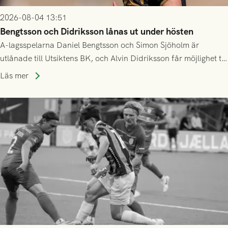
2026-08-04 13:51
Bengtsson och Didriksson lånas ut under hösten
A-lagsspelarna Daniel Bengtsson och Simon Sjöholm är
utlånade till Utsiktens BK, och Alvin Didriksson får möjlighet till
speltid i Hestrafors genom föreningssamarbete.
Läs mer