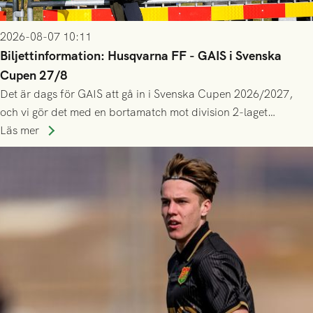
2026-08-07 10:11
Biljettinformation: Husqvarna FF - GAIS i Svenska
Cupen 27/8
Det är dags för GAIS att gå in i Svenska Cupen 2026/2027,
och vi gör det med en bortamatch mot division 2-laget
Husqvarna FF. Häng med och stötta grönsvart på plats!
Läs mer