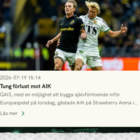
Mostar från Bosnien och Hercegovina.
2026-07-19 15:14
Tung förlust mot AIK
GAIS, med en möjlighet att bygga självförtroende inför
Europaspelet på torsdag, gästade AIK på Strawberry Arena i
Stockholm . Men trots konstant hotande i första halvlek av
Läs mer
GAIS så var det AIK, i andra halvlek, som höjde tempot och
lyckades få in 2-0.