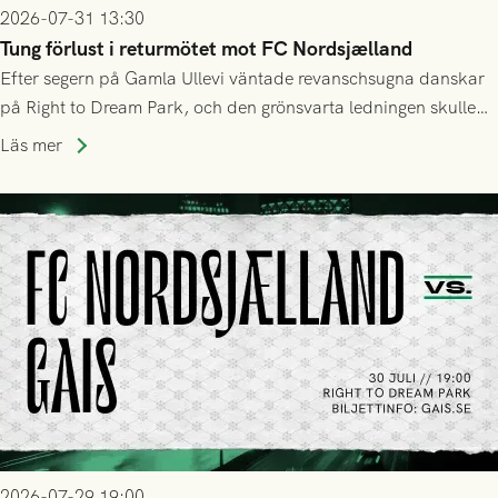
2026-07-31 13:30
Tung förlust i returmötet mot FC Nordsjælland
Efter segern på Gamla Ullevi väntade revanschsugna danskar
på Right to Dream Park, och den grönsvarta ledningen skulle
upphöra efter mindre än kvarten spelad. På lika mark visade
Läs mer
sig Nordsjälland numren för stora och matchen slutade i
tennissiffror och det grönsvarta europaäventyret tog slut.
2026-07-29 19:00