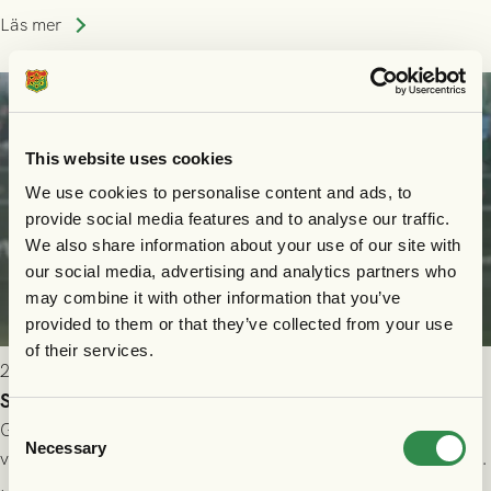
Allsvenskan! Avspark kl 16.30 på söndag 26/7.
Läs mer
This website uses cookies
We use cookies to personalise content and ads, to
provide social media features and to analyse our traffic.
We also share information about your use of our site with
our social media, advertising and analytics partners who
may combine it with other information that you’ve
provided to them or that they’ve collected from your use
of their services.
2026-07-24 16:40
Seger i första kvalmatchen mot FC Nordsjælland
Consent
GAIS dominerade i första halvlek och skapade fler chanser,
Necessary
Selection
välförtjänt fick de in ett ledningsmål strax innan halvtid. Efter
halvtidsvilan sjönk tempot när Nordsjälland tilläts ha mer av