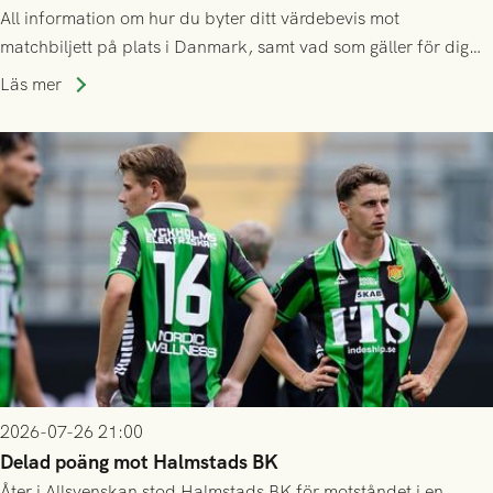
All information om hur du byter ditt värdebevis mot
matchbiljett på plats i Danmark, samt vad som gäller för dig
som står på reservlista eller fått förhinder.
Läs mer
2026-07-26 21:00
Delad poäng mot Halmstads BK
Åter i Allsvenskan stod Halmstads BK för motståndet i en