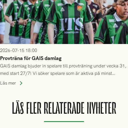
2026-07-15 18:00
Provträna för GAIS damlag
GAIS damlag bjuder in spelare till provträning under vecka 31,
med start 27/7! Vi söker spelare som är aktiva på minst
division 3-nivå.
Läs mer
LÄS FLER RELATERADE NYHETER