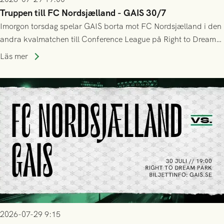
Truppen till FC Nordsjælland - GAIS 30/7
Imorgon torsdag spelar GAIS borta mot FC Nordsjælland i den
andra kvalmatchen till Conference League på Right to Dream
Park! Fredrik Holmberg och ledarstaben har tagit ut följande
Läs mer
trupp till matchen:
2026-07-29 9:15