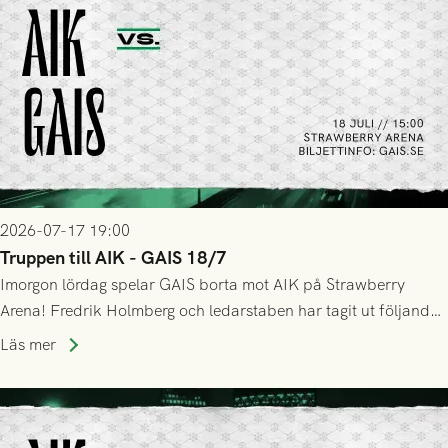
2026-07-17 19:00
Truppen till AIK - GAIS 18/7
Imorgon lördag spelar GAIS borta mot AIK på Strawberry
Arena! Fredrik Holmberg och ledarstaben har tagit ut följande
trupp till matchen:
Läs mer