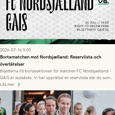
2026-07-16 9:00
Bortamatchen mot Nordsjælland: Reservlista och
överlåtelser
Biljetterna till bortasektionen för matchen FC Nordsjaelland -
GAIS är slutsålda. Vi har upprättat en reservlista där du som
ännu inte har någon biljett kan anmäla ditt intresse. Du kan
Läs mer
inte själv överlåta din biljett till någon annan.