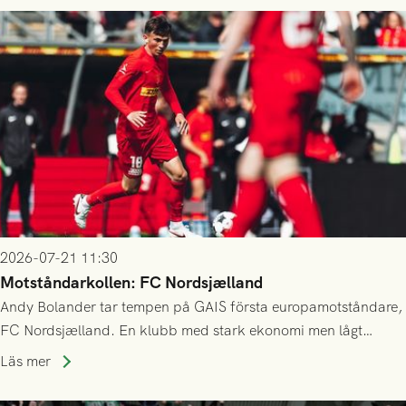
2026-07-21 11:30
Motståndarkollen: FC Nordsjælland
Andy Bolander tar tempen på GAIS första europamotståndare,
FC Nordsjælland. En klubb med stark ekonomi men lågt
publiksnitt, ett lag med både kollektiv styrka och individuell
Läs mer
finess.