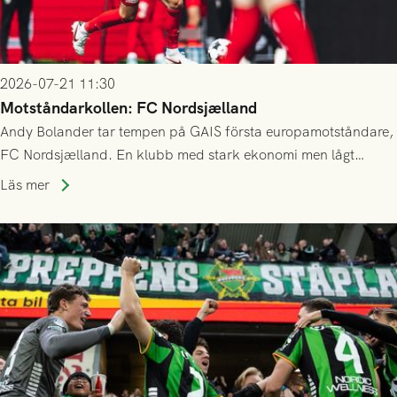
2026-07-21 11:30
Motståndarkollen: FC Nordsjælland
Andy Bolander tar tempen på GAIS första europamotståndare,
FC Nordsjælland. En klubb med stark ekonomi men lågt
publiksnitt, ett lag med både kollektiv styrka och individuell
Läs mer
finess.