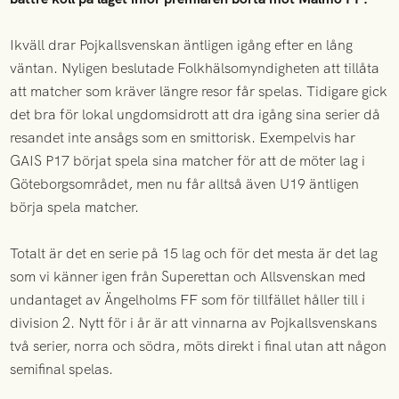
Ikväll drar Pojkallsvenskan äntligen igång efter en lång
väntan. Nyligen beslutade Folkhälsomyndigheten att tillåta
att matcher som kräver längre resor får spelas. Tidigare gick
det bra för lokal ungdomsidrott att dra igång sina serier då
resandet inte ansågs som en smittorisk. Exempelvis har
GAIS P17 börjat spela sina matcher för att de möter lag i
Göteborgsområdet, men nu får alltså även U19 äntligen
börja spela matcher.
Totalt är det en serie på 15 lag och för det mesta är det lag
som vi känner igen från Superettan och Allsvenskan med
undantaget av Ängelholms FF som för tillfället håller till i
division 2. Nytt för i år är att vinnarna av Pojkallsvenskans
två serier, norra och södra, möts direkt i final utan att någon
semifinal spelas.