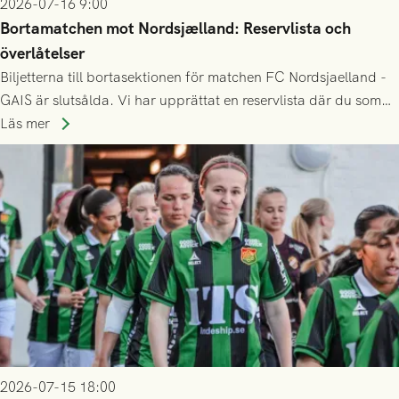
2026-07-16 9:00
Bortamatchen mot Nordsjælland: Reservlista och
överlåtelser
Biljetterna till bortasektionen för matchen FC Nordsjaelland -
GAIS är slutsålda. Vi har upprättat en reservlista där du som
ännu inte har någon biljett kan anmäla ditt intresse. Du kan
Läs mer
inte själv överlåta din biljett till någon annan.
2026-07-15 18:00