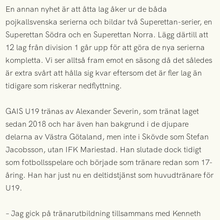
En annan nyhet är att åtta lag åker ur de båda
pojkallsvenska serierna och bildar två Superettan-serier, en
Superettan Södra och en Superettan Norra. Lägg därtill att
12 lag från division 1 går upp för att göra de nya serierna
kompletta. Vi ser alltså fram emot en säsong då det således
är extra svårt att hålla sig kvar eftersom det är fler lag än
tidigare som riskerar nedflyttning.
GAIS U19 tränas av Alexander Severin, som tränat laget
sedan 2018 och har även han bakgrund i de djupare
delarna av Västra Götaland, men inte i Skövde som Stefan
Jacobsson, utan IFK Mariestad. Han slutade dock tidigt
som fotbollsspelare och började som tränare redan som 17-
åring. Han har just nu en deltidstjänst som huvudtränare för
U19.
– Jag gick på tränarutbildning tillsammans med Kenneth