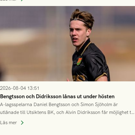
2026-08-04 13:51
Bengtsson och Didriksson lånas ut under hösten
A-lagsspelarna Daniel Bengtsson och Simon Sjöholm är
utlånade till Utsiktens BK, och Alvin Didriksson får möjlighet till
speltid i Hestrafors genom föreningssamarbete.
Läs mer