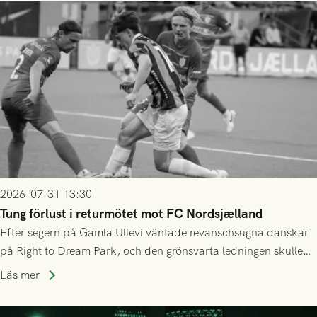
2026-07-31 13:30
Tung förlust i returmötet mot FC Nordsjælland
Efter segern på Gamla Ullevi väntade revanschsugna danskar
på Right to Dream Park, och den grönsvarta ledningen skulle
upphöra efter mindre än kvarten spelad. På lika mark visade
Läs mer
sig Nordsjälland numren för stora och matchen slutade i
tennissiffror och det grönsvarta europaäventyret tog slut.