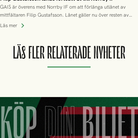
GAIS är överens med Norrby IF om att förlänga utlånet av
mittfältaren Filip Gustafsson. Lånet gäller nu över resten av
säsongen 2026.
Läs mer
LÄS FLER RELATERADE NYHETER
KÖP
DIN
BILJE