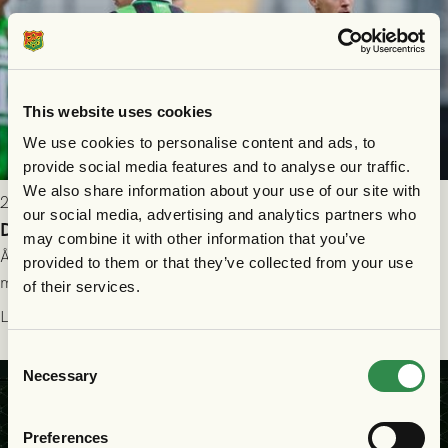
This website uses cookies
We use cookies to personalise content and ads, to
provide social media features and to analyse our traffic.
We also share information about your use of our site with
2026-07-26 21:00
our social media, advertising and analytics partners who
Delad poäng mot Halmstads BK
may combine it with other information that you’ve
Åter i Allsvenskan stod Halmstads BK för motståndet i en
provided to them or that they’ve collected from your use
match som vägde tungt till fördel för GAIS, men där poängen
of their services.
delades efter dramatik på tilläggstid.
Läs mer
Consent
Necessary
Selection
Preferences