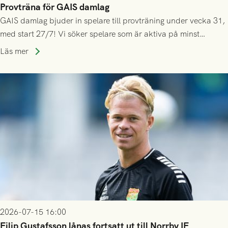
Provträna för GAIS damlag
GAIS damlag bjuder in spelare till provträning under vecka 31,
med start 27/7! Vi söker spelare som är aktiva på minst
division 3-nivå.
Läs mer
2026-07-15 16:00
Filip Gustafsson lånas fortsatt ut till Norrby IF