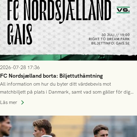
2026-07-28 17:36
FC Nordsjælland borta: Biljettuthämtning
All information om hur du byter ditt värdebevis mot
matchbiljett på plats i Danmark, samt vad som gäller för dig
som står på reservlista eller fått förhinder.
Läs mer