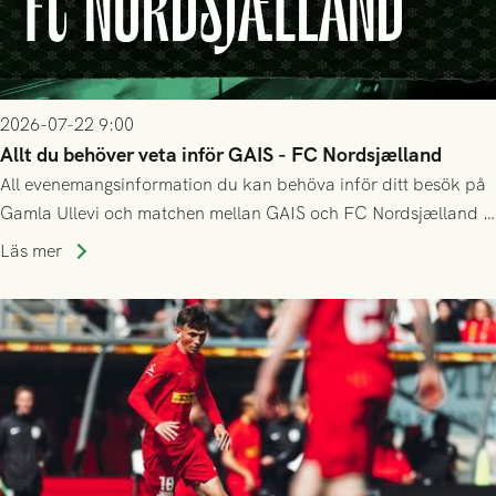
2026-07-22 9:00
Allt du behöver veta inför GAIS - FC Nordsjælland
All evenemangsinformation du kan behöva inför ditt besök på
Gamla Ullevi och matchen mellan GAIS och FC Nordsjælland i
kvalet till Conference League! Avspark kl 19.00 på torsdag
Läs mer
23/7.