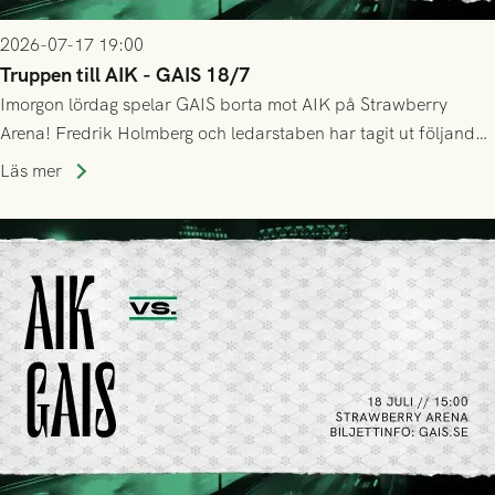
2026-07-17 19:00
Truppen till AIK - GAIS 18/7
Imorgon lördag spelar GAIS borta mot AIK på Strawberry
Arena! Fredrik Holmberg och ledarstaben har tagit ut följande
trupp till matchen:
Läs mer