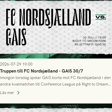
2026-07-29 19:00
Truppen till FC Nordsjælland - GAIS 30/7
Imorgon torsdag spelar GAIS borta mot FC Nordsjælland i den
andra kvalmatchen till Conference League på Right to Dream
Park! Fredrik Holmberg och ledarstaben har tagit ut följande
Läs mer
trupp till matchen: