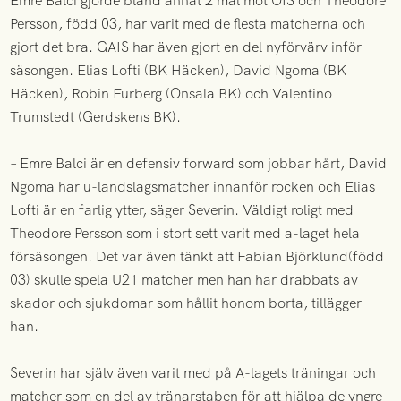
Emre Balci gjorde bland annat 2 mål mot ÖIS och Theodore
Persson, född 03, har varit med de flesta matcherna och
gjort det bra. GAIS har även gjort en del nyförvärv inför
säsongen. Elias Lofti (BK Häcken), David Ngoma (BK
Häcken), Robin Furberg (Onsala BK) och Valentino
Trumstedt (Gerdskens BK).
– Emre Balci är en defensiv forward som jobbar hårt, David
Ngoma har u-landslagsmatcher innanför rocken och Elias
Lofti är en farlig ytter, säger Severin. Väldigt roligt med
Theodore Persson som i stort sett varit med a-laget hela
försäsongen. Det var även tänkt att Fabian Björklund(född
03) skulle spela U21 matcher men han har drabbats av
skador och sjukdomar som hållit honom borta, tillägger
han.
Severin har själv även varit med på A-lagets träningar och
matcher som en del av tränarstaben för att hjälpa de yngre