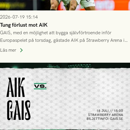
2026-07-19 15:14
Tung förlust mot AIK
GAIS, med en möjlighet att bygga självförtroende inför
Europaspelet på torsdag, gästade AIK på Strawberry Arena i
Stockholm . Men trots konstant hotande i första halvlek av
Läs mer
GAIS så var det AIK, i andra halvlek, som höjde tempot och
lyckades få in 2-0.