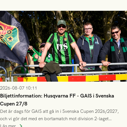
2026-08-07 10:11
Biljettinformation: Husqvarna FF - GAIS i Svenska
Cupen 27/8
Det är dags för GAIS att gå in i Svenska Cupen 2026/2027,
och vi gör det med en bortamatch mot division 2-laget
Husqvarna FF. Häng med och stötta grönsvart på plats!
Läs mer