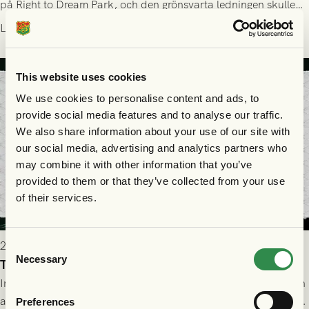
på Right to Dream Park, och den grönsvarta ledningen skulle
upphöra efter mindre än kvarten spelad. På lika mark visade
Läs mer
sig Nordsjälland numren för stora och matchen slutade i
tennissiffror och det grönsvarta europaäventyret tog slut.
This website uses cookies
We use cookies to personalise content and ads, to
provide social media features and to analyse our traffic.
We also share information about your use of our site with
our social media, advertising and analytics partners who
may combine it with other information that you’ve
provided to them or that they’ve collected from your use
of their services.
2026-07-29 19:00
Consent
Necessary
Selection
Truppen till FC Nordsjælland - GAIS 30/7
Imorgon torsdag spelar GAIS borta mot FC Nordsjælland i den
andra kvalmatchen till Conference League på Right to Dream
Preferences