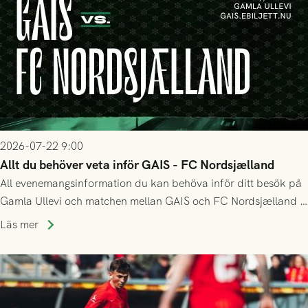
2026-07-22 9:00
Allt du behöver veta inför GAIS - FC Nordsjælland
All evenemangsinformation du kan behöva inför ditt besök på
Gamla Ullevi och matchen mellan GAIS och FC Nordsjælland i
kvalet till Conference League! Avspark kl 19.00 på torsdag
Läs mer
23/7.