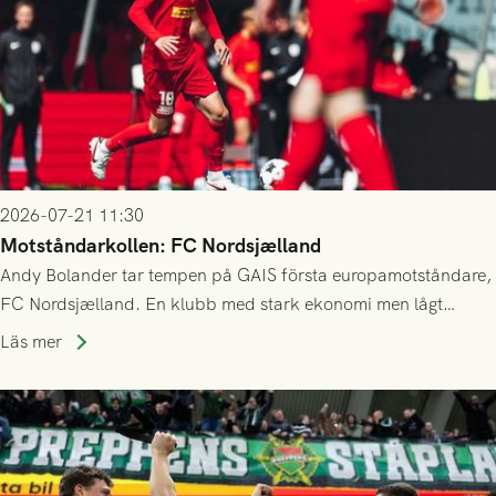
2026-07-21 11:30
Motståndarkollen: FC Nordsjælland
Andy Bolander tar tempen på GAIS första europamotståndare,
FC Nordsjælland. En klubb med stark ekonomi men lågt
publiksnitt, ett lag med både kollektiv styrka och individuell
Läs mer
finess.