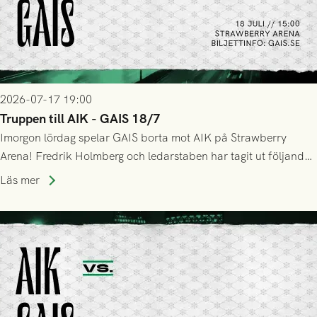
2026-07-17 19:00
Truppen till AIK - GAIS 18/7
Imorgon lördag spelar GAIS borta mot AIK på Strawberry
Arena! Fredrik Holmberg och ledarstaben har tagit ut följande
trupp till matchen:
Läs mer