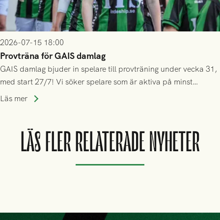
2026-07-15 18:00
Provträna för GAIS damlag
GAIS damlag bjuder in spelare till provträning under vecka 31,
med start 27/7! Vi söker spelare som är aktiva på minst
division 3-nivå.
Läs mer
LÄS FLER RELATERADE NYHETER