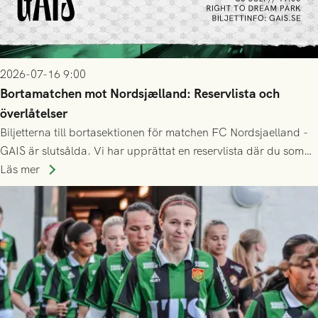
2026-07-16 9:00
Bortamatchen mot Nordsjælland: Reservlista och
överlåtelser
Biljetterna till bortasektionen för matchen FC Nordsjaelland -
GAIS är slutsålda. Vi har upprättat en reservlista där du som
ännu inte har någon biljett kan anmäla ditt intresse. Du kan
Läs mer
inte själv överlåta din biljett till någon annan.