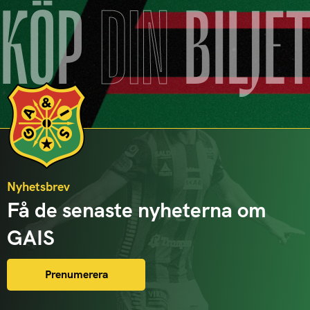
KÖP
DIN
BILJE
Nyhetsbrev
Få de senaste nyheterna om
GAIS
Prenumerera