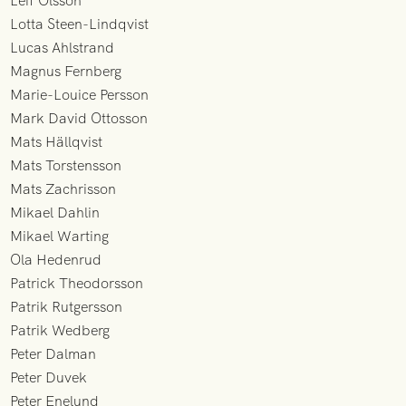
Leif Olsson
Lotta Steen-Lindqvist
Lucas Ahlstrand
Magnus Fernberg
Marie-Louice Persson
Mark David Ottosson
Mats Hällqvist
Mats Torstensson
Mats Zachrisson
Mikael Dahlin
Mikael Warting
Ola Hedenrud
Patrick Theodorsson
Patrik Rutgersson
Patrik Wedberg
Peter Dalman
Peter Duvek
Peter Enelund