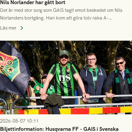
Nils Norlander har gått bort
Det är med stor sorg som GAIS tagit emot beskedet om Nils
Norlanders bortgång. Han kom att göra tolv raka A-
lagssäsonger i Grönsvart och är en av få spelare som i GAIS
Läs mer
gjort fler än 200 matcher.
2026-08-07 10:11
Biljettinformation: Husqvarna FF - GAIS i Svenska