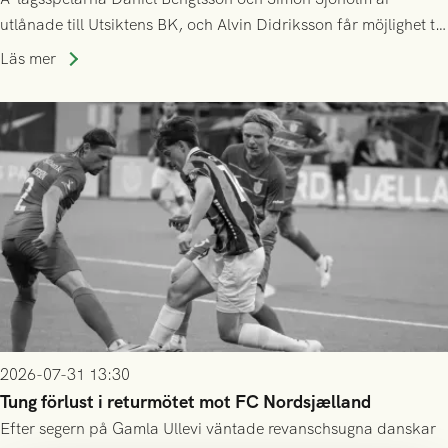
utlånade till Utsiktens BK, och Alvin Didriksson får möjlighet till
speltid i Hestrafors genom föreningssamarbete.
Läs mer
2026-07-31 13:30
Tung förlust i returmötet mot FC Nordsjælland
Efter segern på Gamla Ullevi väntade revanschsugna danskar