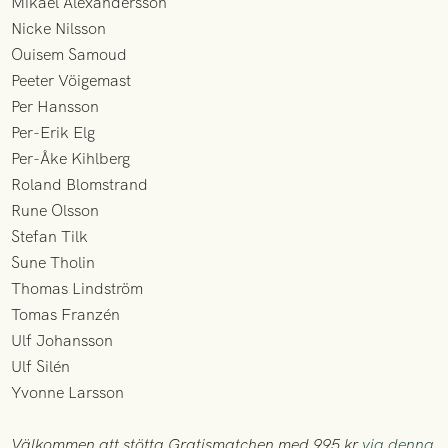
Mikael Alexandersson
Nicke Nilsson
Ouisem Samoud
Peeter Vöigemast
Per Hansson
Per-Erik Elg
Per-Åke Kihlberg
Roland Blomstrand
Rune Olsson
Stefan Tilk
Sune Tholin
Thomas Lindström
Tomas Franzén
Ulf Johansson
Ulf Silén
Yvonne Larsson
Välkommen att stötta Gratismatchen med 995 kr
via denna