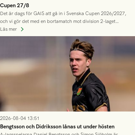
Cupen 27/8
Det är dags för GAIS att gå in i Svenska Cupen 2026/2027,
och vi gör det med en bortamatch mot division 2-laget
Husqvarna FF. Häng med och stötta grönsvart på plats!
Läs mer
2026-08-04 13:51
Bengtsson och Didriksson lånas ut under hösten
A-lagsspelarna Daniel Bengtsson och Simon Sjöholm är