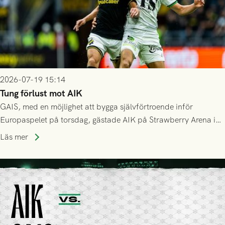
2026-07-19 15:14
Tung förlust mot AIK
GAIS, med en möjlighet att bygga självförtroende inför
Europaspelet på torsdag, gästade AIK på Strawberry Arena i
Stockholm . Men trots konstant hotande i första halvlek av
Läs mer
GAIS så var det AIK, i andra halvlek, som höjde tempot och
lyckades få in 2-0.