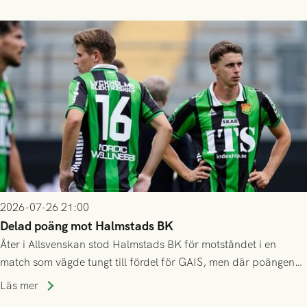
2026-07-26 21:00
Delad poäng mot Halmstads BK
Åter i Allsvenskan stod Halmstads BK för motståndet i en
match som vägde tungt till fördel för GAIS, men där poängen
delades efter dramatik på tilläggstid.
Läs mer