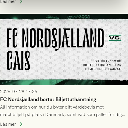
Läs mer
2026-07-28 17:36
FC Nordsjælland borta: Biljettuthämtning
All information om hur du byter ditt värdebevis mot
matchbiljett på plats i Danmark, samt vad som gäller för dig
som står på reservlista eller fått förhinder.
Läs mer