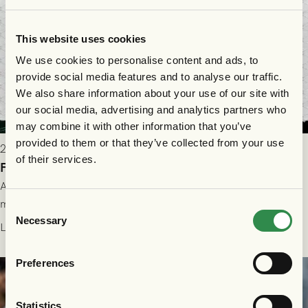
This website uses cookies
We use cookies to personalise content and ads, to
provide social media features and to analyse our traffic.
We also share information about your use of our site with
our social media, advertising and analytics partners who
may combine it with other information that you’ve
provided to them or that they’ve collected from your use
2026-07-28 17:36
of their services.
FC Nordsjælland borta: Biljettuthämtning
All information om hur du byter ditt värdebevis mot
matchbiljett på plats i Danmark, samt vad som gäller för dig
Consent
Necessary
som står på reservlista eller fått förhinder.
Selection
Läs mer
Preferences
Statistics