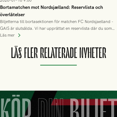
2026-07-16 9:00
Bortamatchen mot Nordsjælland: Reservlista och
överlåtelser
Biljetterna till bortasektionen för matchen FC Nordsjaelland -
GAIS är slutsålda. Vi har upprättat en reservlista där du som
ännu inte har någon biljett kan anmäla ditt intresse. Du kan
Läs mer
inte själv överlåta din biljett till någon annan.
LÄS FLER RELATERADE NYHETER
KÖP
DIN
BILJE