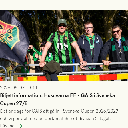
gjort fler än 200 matcher.
2026-08-07 10:11
Biljettinformation: Husqvarna FF - GAIS i Svenska
Cupen 27/8
Det är dags för GAIS att gå in i Svenska Cupen 2026/2027,
och vi gör det med en bortamatch mot division 2-laget
Husqvarna FF. Häng med och stötta grönsvart på plats!
Läs mer