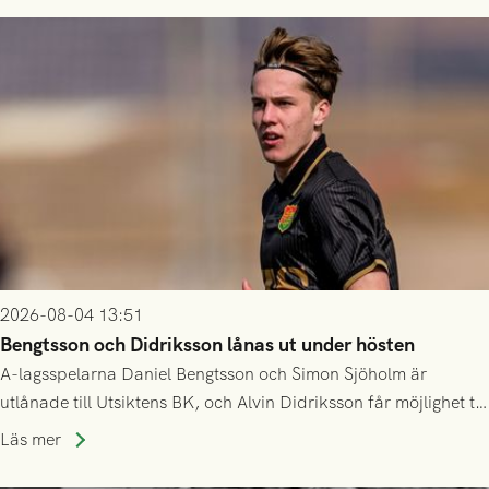
2026-08-04 13:51
Bengtsson och Didriksson lånas ut under hösten
A-lagsspelarna Daniel Bengtsson och Simon Sjöholm är
utlånade till Utsiktens BK, och Alvin Didriksson får möjlighet till
speltid i Hestrafors genom föreningssamarbete.
Läs mer