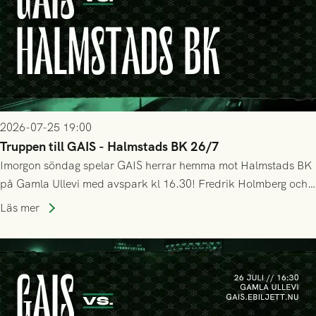
2026-07-25 19:00
Truppen till GAIS - Halmstads BK 26/7
Imorgon söndag spelar GAIS herrar hemma mot Halmstads BK
på Gamla Ullevi med avspark kl 16.30! Fredrik Holmberg och
ledarstaben har tagit ut följande trupp till matchen:
Läs mer