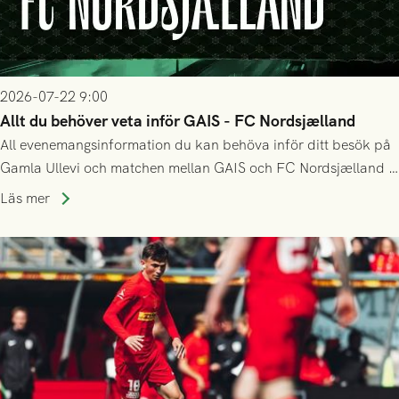
2026-07-22 9:00
Allt du behöver veta inför GAIS - FC Nordsjælland
All evenemangsinformation du kan behöva inför ditt besök på
Gamla Ullevi och matchen mellan GAIS och FC Nordsjælland i
kvalet till Conference League! Avspark kl 19.00 på torsdag
Läs mer
23/7.