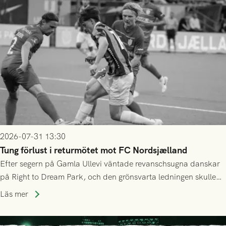
2026-07-31 13:30
Tung förlust i returmötet mot FC Nordsjælland
Efter segern på Gamla Ullevi väntade revanschsugna danskar
på Right to Dream Park, och den grönsvarta ledningen skulle
upphöra efter mindre än kvarten spelad. På lika mark visade
Läs mer
sig Nordsjälland numren för stora och matchen slutade i
tennissiffror och det grönsvarta europaäventyret tog slut.