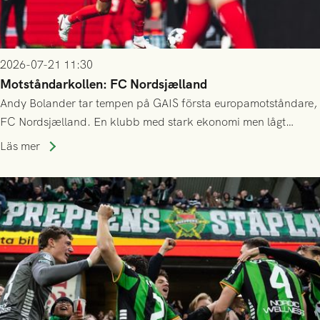
2026-07-21 11:30
Motståndarkollen: FC Nordsjælland
Andy Bolander tar tempen på GAIS första europamotståndare,
FC Nordsjælland. En klubb med stark ekonomi men lågt
publiksnitt, ett lag med både kollektiv styrka och individuell
Läs mer
finess.