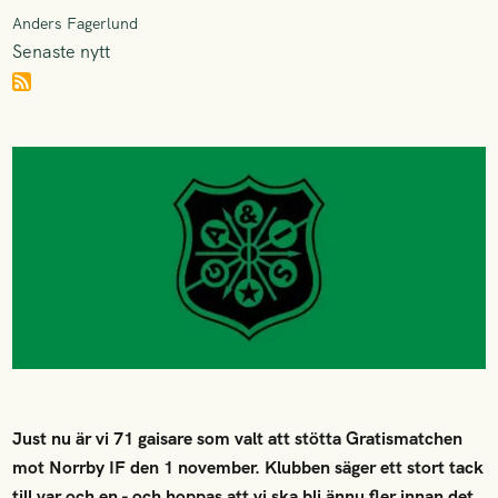
Anders Fagerlund
Senaste nytt
Just nu är vi 71 gaisare som valt att stötta Gratismatchen
mot Norrby IF den 1 november. Klubben säger ett stort tack
till var och en - och hoppas att vi ska bli ännu fler innan det