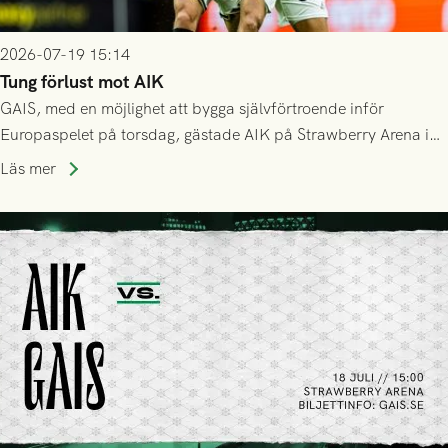
2026-07-19 15:14
Tung förlust mot AIK
GAIS, med en möjlighet att bygga självförtroende inför
Europaspelet på torsdag, gästade AIK på Strawberry Arena i
Stockholm . Men trots konstant hotande i första halvlek av
Läs mer
GAIS så var det AIK, i andra halvlek, som höjde tempot och
lyckades få in 2-0.