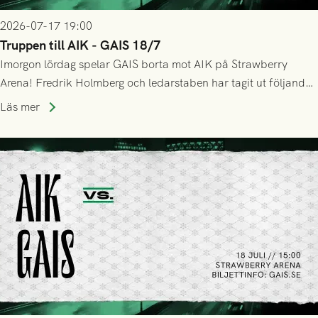
2026-07-17 19:00
Truppen till AIK - GAIS 18/7
Imorgon lördag spelar GAIS borta mot AIK på Strawberry
Arena! Fredrik Holmberg och ledarstaben har tagit ut följande
trupp till matchen:
Läs mer