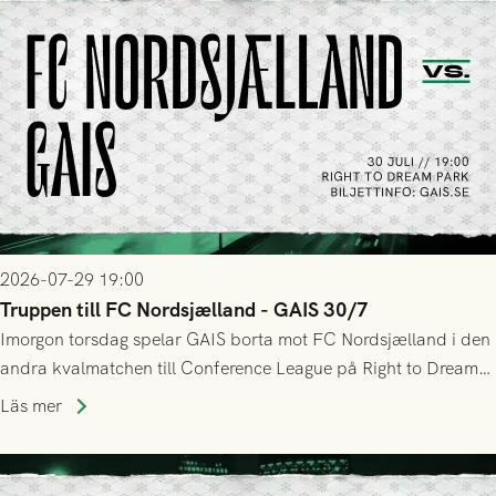
2026-07-29 19:00
Truppen till FC Nordsjælland - GAIS 30/7
Imorgon torsdag spelar GAIS borta mot FC Nordsjælland i den
andra kvalmatchen till Conference League på Right to Dream
Park! Fredrik Holmberg och ledarstaben har tagit ut följande
Läs mer
trupp till matchen: