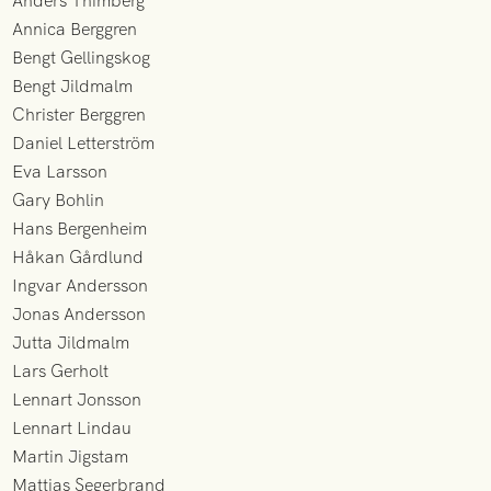
Anders Thimberg
Annica Berggren
Bengt Gellingskog
Bengt Jildmalm
Christer Berggren
Daniel Letterström
Eva Larsson
Gary Bohlin
Hans Bergenheim
Håkan Gårdlund
Ingvar Andersson
Jonas Andersson
Jutta Jildmalm
Lars Gerholt
Lennart Jonsson
Lennart Lindau
Martin Jigstam
Mattias Segerbrand