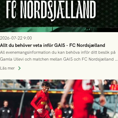
2026-07-22 9:00
Allt du behöver veta inför GAIS - FC Nordsjælland
All evenemangsinformation du kan behöva inför ditt besök på
Gamla Ullevi och matchen mellan GAIS och FC Nordsjælland i
kvalet till Conference League! Avspark kl 19.00 på torsdag
Läs mer
23/7.