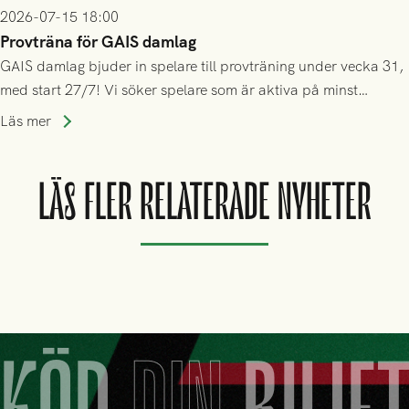
2026-07-15 18:00
Provträna för GAIS damlag
GAIS damlag bjuder in spelare till provträning under vecka 31,
med start 27/7! Vi söker spelare som är aktiva på minst
division 3-nivå.
Läs mer
LÄS FLER RELATERADE NYHETER