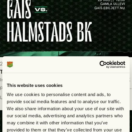
2026-07-25 19:00
Truppen till GAIS - Halmstads BK 26/7
Imorgon söndag spelar GAIS herrar hemma mot Halmstads BK
This website uses cookies
på Gamla Ullevi med avspark kl 16.30! Fredrik Holmberg och
We use cookies to personalise content and ads, to
ledarstaben har tagit ut följande trupp till matchen:
Läs mer
provide social media features and to analyse our traffic.
We also share information about your use of our site with
our social media, advertising and analytics partners who
may combine it with other information that you’ve
provided to them or that they’ve collected from your use