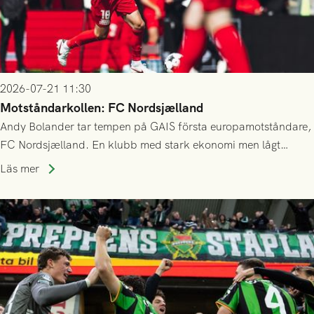
2026-07-21 11:30
Motståndarkollen: FC Nordsjælland
Andy Bolander tar tempen på GAIS första europamotståndare,
FC Nordsjælland. En klubb med stark ekonomi men lågt
publiksnitt, ett lag med både kollektiv styrka och individuell
Läs mer
finess.