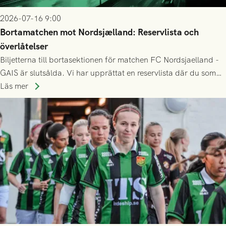
2026-07-16 9:00
Bortamatchen mot Nordsjælland: Reservlista och
överlåtelser
Biljetterna till bortasektionen för matchen FC Nordsjaelland -
GAIS är slutsålda. Vi har upprättat en reservlista där du som
ännu inte har någon biljett kan anmäla ditt intresse. Du kan
Läs mer
inte själv överlåta din biljett till någon annan.