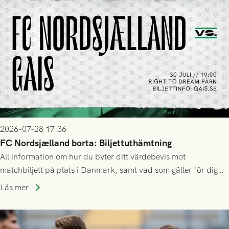
2026-07-28 17:36
FC Nordsjælland borta: Biljettuthämtning
All information om hur du byter ditt värdebevis mot
matchbiljett på plats i Danmark, samt vad som gäller för dig
som står på reservlista eller fått förhinder.
Läs mer