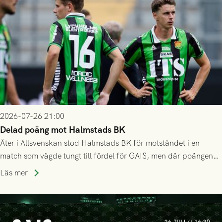
2026-07-26 21:00
Delad poäng mot Halmstads BK
Åter i Allsvenskan stod Halmstads BK för motståndet i en
match som vägde tungt till fördel för GAIS, men där poängen
delades efter dramatik på tilläggstid.
Läs mer