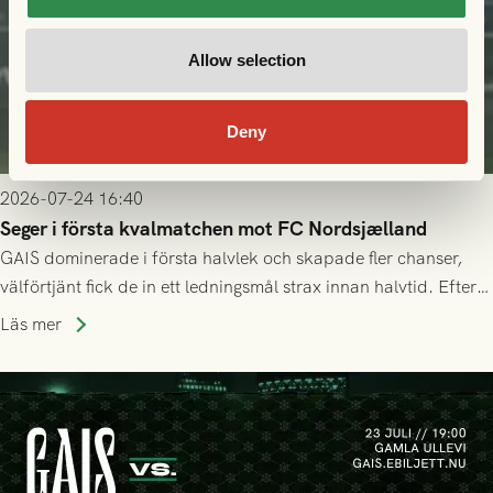
Allow selection
Deny
2026-07-24 16:40
Seger i första kvalmatchen mot FC Nordsjælland
GAIS dominerade i första halvlek och skapade fler chanser,
välförtjänt fick de in ett ledningsmål strax innan halvtid. Efter
halvtidsvilan sjönk tempot när Nordsjälland tilläts ha mer av
Läs mer
bollen, men GAIS försvarade sig disciplinerat och säkrade en
seger! Matchfoto: Mikael Josefsson & Lasse Ekström