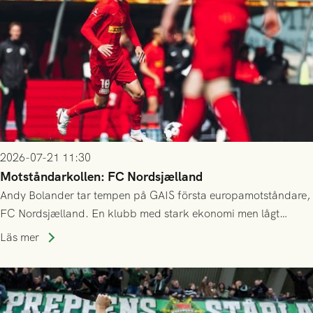
2026-07-21 11:30
Motståndarkollen: FC Nordsjælland
Andy Bolander tar tempen på GAIS första europamotståndare,
FC Nordsjælland. En klubb med stark ekonomi men lågt
publiksnitt, ett lag med både kollektiv styrka och individuell
Läs mer
finess.