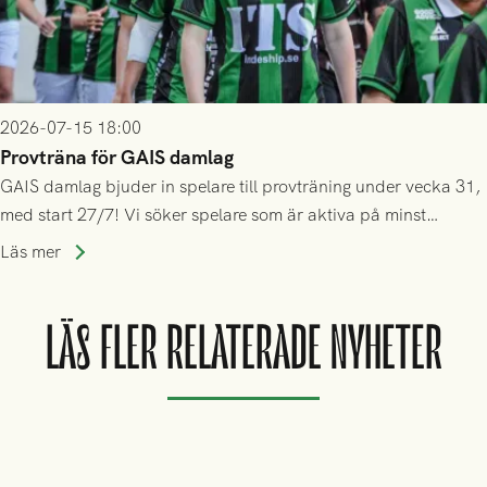
2026-07-15 18:00
Provträna för GAIS damlag
GAIS damlag bjuder in spelare till provträning under vecka 31,
med start 27/7! Vi söker spelare som är aktiva på minst
division 3-nivå.
Läs mer
LÄS FLER RELATERADE NYHETER