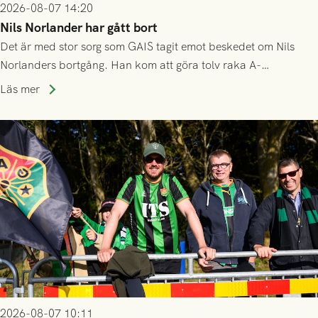
2026-08-07 14:20
Nils Norlander har gått bort
Det är med stor sorg som GAIS tagit emot beskedet om Nils
Norlanders bortgång. Han kom att göra tolv raka A-
lagssäsonger i Grönsvart och är en av få spelare som i GAIS
Läs mer
gjort fler än 200 matcher.
2026-08-07 10:11