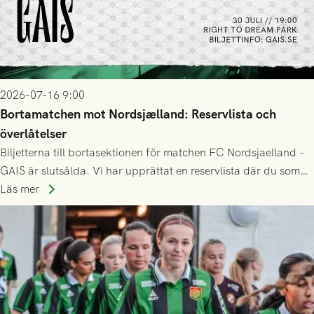
2026-07-16 9:00
Bortamatchen mot Nordsjælland: Reservlista och
överlåtelser
Biljetterna till bortasektionen för matchen FC Nordsjaelland -
GAIS är slutsålda. Vi har upprättat en reservlista där du som
ännu inte har någon biljett kan anmäla ditt intresse. Du kan
Läs mer
inte själv överlåta din biljett till någon annan.