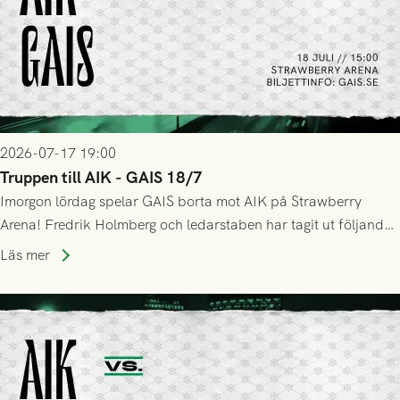
2026-07-17 19:00
Truppen till AIK - GAIS 18/7
Imorgon lördag spelar GAIS borta mot AIK på Strawberry
Arena! Fredrik Holmberg och ledarstaben har tagit ut följande
trupp till matchen:
Läs mer