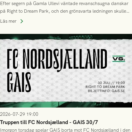
Efter segern på Gamla Ullevi väntade revanschsugna danskar
på Right to Dream Park, och den grönsvarta ledningen skulle
upphöra efter mindre än kvarten spelad. På lika mark visade
Läs mer
sig Nordsjälland numren för stora och matchen slutade i
tennissiffror och det grönsvarta europaäventyret tog slut.
2026-07-29 19:00
Truppen till FC Nordsjælland - GAIS 30/7
Imorgon torsdag spelar GAIS borta mot FC Nordsjælland i den