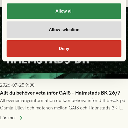
Allow all
Allow selection
Deny
2026-07-25 9:00
Allt du behöver veta inför GAIS - Halmstads BK 26/7
All evenemangsinformation du kan behöva inför ditt besök på
Gamla Ullevi och matchen mellan GAIS och Halmstads BK i
Allsvenskan! Avspark kl 16.30 på söndag 26/7.
Läs mer