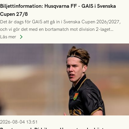
Biljettinformation: Husqvarna FF - GAIS i Svenska
Cupen 27/8
Det är dags för GAIS att gå in i Svenska Cupen 2026/2027,
och vi gör det med en bortamatch mot division 2-laget
Husqvarna FF. Häng med och stötta grönsvart på plats!
Läs mer
2026-08-04 13:51