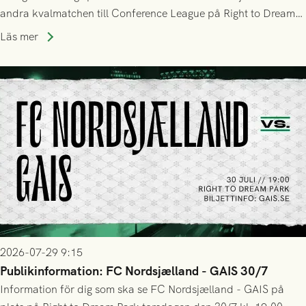
andra kvalmatchen till Conference League på Right to Dream
Park! Fredrik Holmberg och ledarstaben har tagit ut följande
Läs mer
trupp till matchen:
2026-07-29 9:15
Publikinformation: FC Nordsjælland - GAIS 30/7
Information för dig som ska se FC Nordsjælland - GAIS på