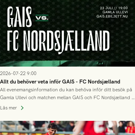
2026-07-22 9:00
Allt du behöver veta inför GAIS - FC Nordsjælland
All evenemangsinformation du kan behöva inför ditt besök på
Gamla Ullevi och matchen mellan GAIS och FC Nordsjælland i
kvalet till Conference League! Avspark kl 19.00 på torsdag
Läs mer
23/7.