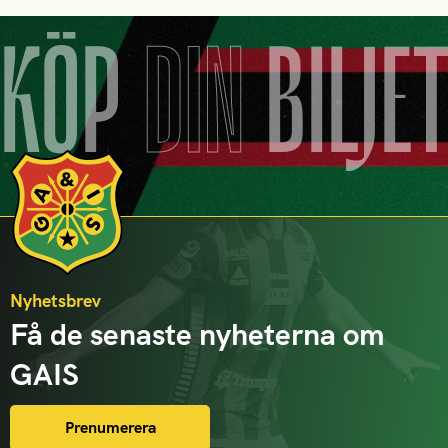
KÖP
DIN
BILJE
Nyhetsbrev
Få de senaste nyheterna om
GAIS
Prenumerera