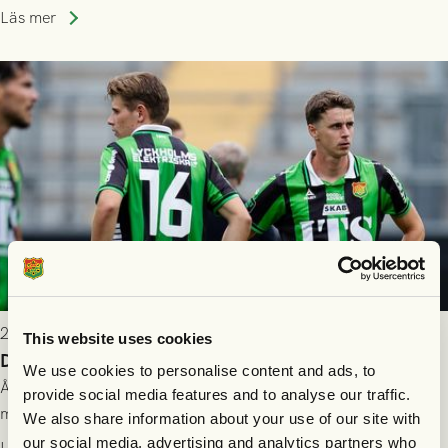
som står på reservlista eller fått förhinder.
Läs mer
2026-07-26 21:00
This website uses cookies
Delad poäng mot Halmstads BK
We use cookies to personalise content and ads, to
Åter i Allsvenskan stod Halmstads BK för motståndet i en
provide social media features and to analyse our traffic.
match som vägde tungt till fördel för GAIS, men där poängen
We also share information about your use of our site with
delades efter dramatik på tilläggstid.
our social media, advertising and analytics partners who
Läs mer