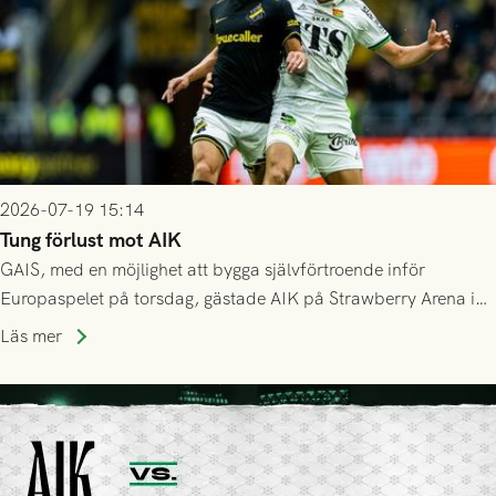
2026-07-19 15:14
Tung förlust mot AIK
GAIS, med en möjlighet att bygga självförtroende inför
Europaspelet på torsdag, gästade AIK på Strawberry Arena i
Stockholm . Men trots konstant hotande i första halvlek av
Läs mer
GAIS så var det AIK, i andra halvlek, som höjde tempot och
lyckades få in 2-0.