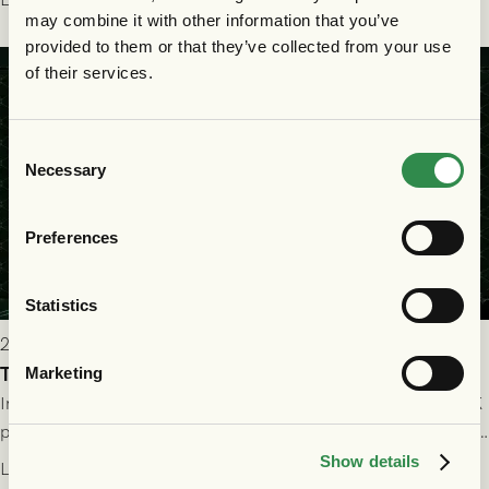
may combine it with other information that you’ve
provided to them or that they’ve collected from your use
of their services.
Consent
Necessary
Selection
Preferences
Statistics
2026-07-25 19:00
Truppen till GAIS - Halmstads BK 26/7
Marketing
Imorgon söndag spelar GAIS herrar hemma mot Halmstads BK
på Gamla Ullevi med avspark kl 16.30! Fredrik Holmberg och
ledarstaben har tagit ut följande trupp till matchen:
Show details
Läs mer