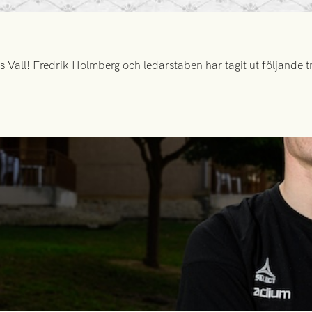
all! Fredrik Holmberg och ledarstaben har tagit ut följande tr