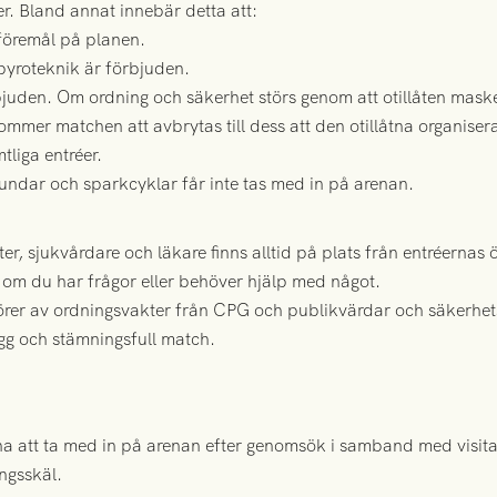
r. Bland annat innebär detta att:
 föremål på planen.
 pyroteknik är förbjuden.
bjuden. Om ordning och säkerhet störs genom att otillåten maske
mmer matchen att avbrytas till dess att den otillåtna organis
liga entréer.
hundar och sparkcyklar får inte tas med in på arenan.
er, sjukvårdare och läkare finns alltid på plats från entréernas
t om du har frågor eller behöver hjälp med något.
rer av ordningsvakter från CPG och publikvärdar och säkerhet
gg och stämningsfull match.
a att ta med in på arenan efter genomsök i samband med visita
ingsskäl.