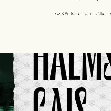
GAIS önskar dig varmt välkomme