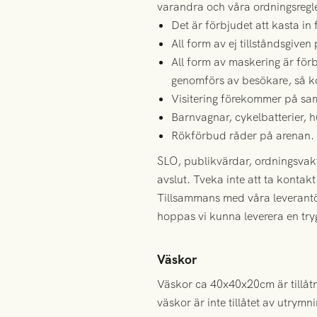
varandra och våra ordningsregle
Det är förbjudet att kasta in
All form av ej tillståndsgiven
All form av maskering är för
genomförs av besökare, så ko
Visitering förekommer på samt
Barnvagnar, cykelbatterier, 
Rökförbud råder på arenan.
SLO, publikvärdar, ordningsvakt
avslut. Tveka inte att ta kontak
Tillsammans med våra leverantö
hoppas vi kunna leverera en try
Väskor
Väskor ca 40x40x20cm är tillåtn
väskor är inte tillåtet av utrymn