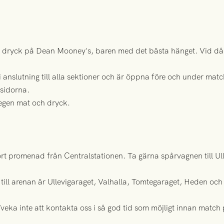
 dryck på Dean Mooney's, baren med det bästa hänget. Vid dåli
 anslutning till alla sektioner och
är öppna före och under matc
sidorna.
d egen mat och dryck.
rt promenad från Centralstationen. Ta gärna spårvagnen till Ulle
 till arenan är Ullevigaraget, Valhalla, Tomtegaraget, Heden o
veka inte att kontakta oss i så god tid som möjligt innan match