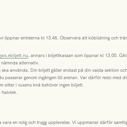
i öppnar entréerna kl 13.45. Observera att köbildning och träng
gais.ebiljett.nu
, annars i biljettkassan som öppnar kl 13.00. GAIS 
 nämnda alternativ.
ska använda. Din biljett gäller endast på din valda sektion och
n du passerar genom ingången till arenan. Var därför redo med di
m sitter i vuxens knä behöver ingen biljett.
a halvlek.
vara en rolig och trygg upplevelse. Vi uppmanar därför samtli