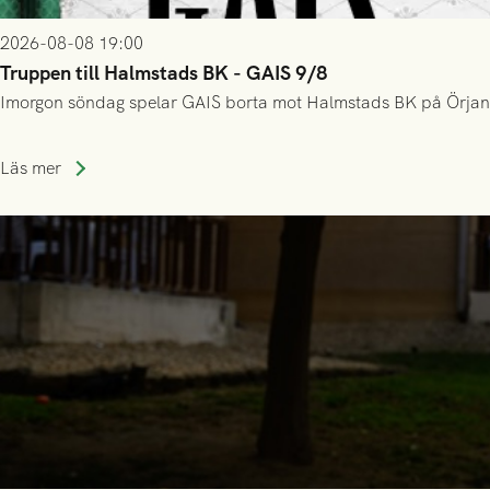
2026-08-08 19:00
Truppen till Halmstads BK - GAIS 9/8
Imorgon söndag spelar GAIS borta mot Halmstads BK på Örjans V
Läs mer