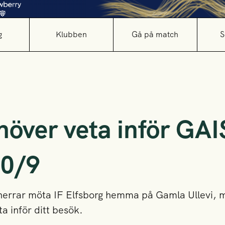
g
Klubben
Gå på match
S
höver veta inför GAIS
20/9
herrar möta IF Elfsborg hemma på Gamla Ullevi, 
a inför ditt besök.