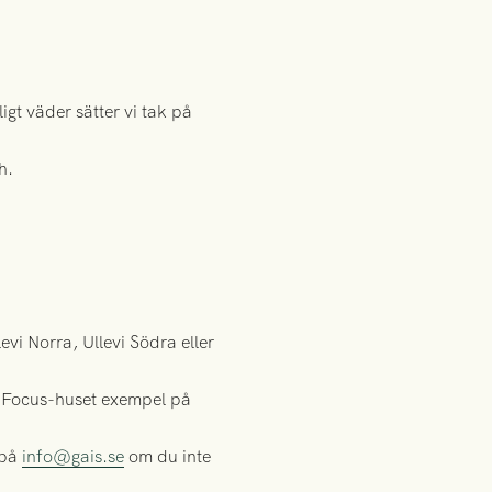
gt väder sätter vi tak på
h.
vi Norra, Ullevi Södra eller
ch Focus-huset exempel på
 på
info@gais.se
om du inte