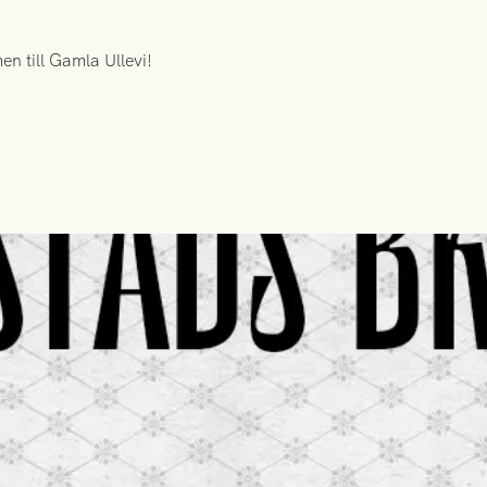
n till Gamla Ullevi!