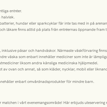
liga entréer.
a halvlek.
atterier, hundar eller sparkcyklar får inte tas med in på arenan
ch läkare finns alltid på plats från entréernas öppnande fram t
inklusive påsar och handväskor. Närmaste väskförvaring finns 
dre väska som enbart innehåller mediciner som inte är lämpliga a
kutmediciner liksom andra känsliga medicinska hjälpmedel.
t av ovan och annat, så som kläder, nycklar, mobil eller lik
nnehåller enbart omvårdnadsprodukter för mindre barn.
ör matchen i vårt evenemangsområde! Här erbjuds uteservering m