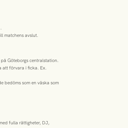
.
ill matchens avslut.
på Göteborgs centralstation.
tt förvara i ficka. Ex.
nande bedöms som en väska som
ed fulla rättigheter, DJ,