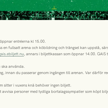
öppnar entréerna kl 15.00.
ss en fullsatt arena och köbildning och trängsel kan uppstå, särs
gais.ebiljett.nu
, annars i biljettkassan som öppnar 14.00. GAIS ta
u ska använda.
 steg, innan du passerar genom ingången till arenan. Var därför r
m sitter i vuxens knä behöver ingen biljett.
att avvisa personer med tydliga bortalagssympatier som köpt bil