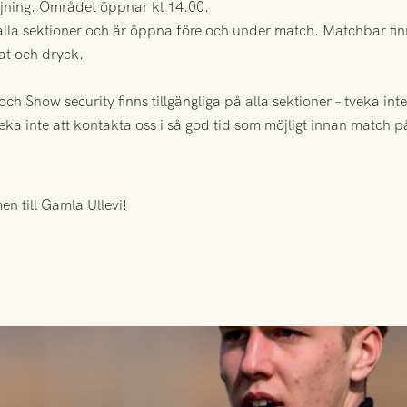
äljning. Området öppnar kl 14.00.
 alla sektioner och
är öppna före och under match. Matchbar fin
mat och dryck.
ch Show security finns tillgängliga på alla sektioner – tveka int
ka inte att kontakta oss i så god tid som möjligt innan match 
n till Gamla Ullevi!