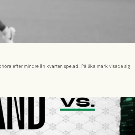
höra efter mindre än kvarten spelad. På lika mark visade sig