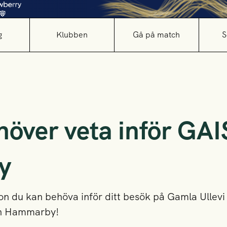
g
Klubben
Gå på match
S
höver veta inför GAI
y
n du kan behöva inför ditt besök på Gamla Ullevi
ch Hammarby!