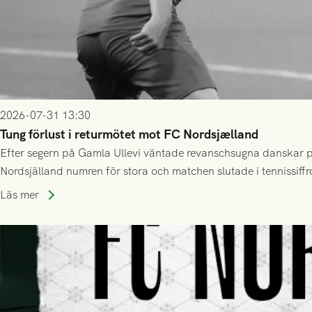
2026-07-31 13:30
Tung förlust i returmötet mot FC Nordsjælland
Efter segern på Gamla Ullevi väntade revanschsugna danskar på
Nordsjälland numren för stora och matchen slutade i tennissiffr
Läs mer