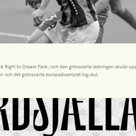
 Right to Dream Park, och den grönsvarta ledningen skulle upp
or och det grönsvarta europaäventyret tog slut.