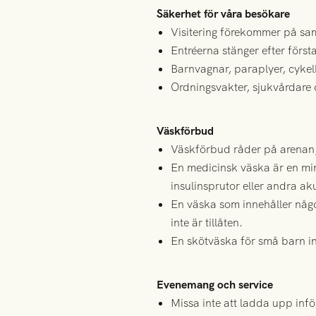
Säkerhet för våra besökare
Visitering förekommer på samt
Entréerna stänger efter först
Barnvagnar, paraplyer, cykelb
Ordningsvakter, sjukvårdare o
Väskförbud
Väskförbud råder på arenan, 
En medicinsk väska är en min
insulinsprutor eller andra a
En väska som innehåller någo
inte är tillåten.
En skötväska för små barn i
Evenemang och service
Missa inte att ladda upp inf