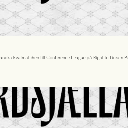
ndra kvalmatchen till Conference League på Right to Dream Par