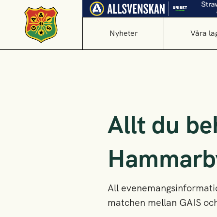
Nyheter
Våra la
Allt du be
Hammarb
All evenemangsinformatio
matchen mellan GAIS o