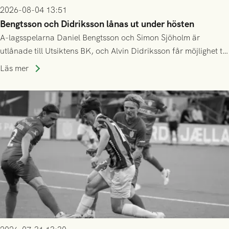
2026-08-04 13:51
Bengtsson och Didriksson lånas ut under hösten
A-lagsspelarna Daniel Bengtsson och Simon Sjöholm är
utlånade till Utsiktens BK, och Alvin Didriksson får möjlighet till
speltid i Hestrafors genom föreningssamarbete.
Läs mer