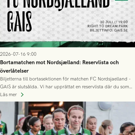
2026-07-16 9:00
Bortamatchen mot Nordsjælland: Reservlista och
överlåtelser
Biljetterna till bortasektionen för matchen FC Nordsjaelland -
GAIS är slutsålda. Vi har upprättat en reservlista där du som
ännu inte har någon biljett kan anmäla ditt intresse. Du kan
Läs mer
inte själv överlåta din biljett till någon annan.