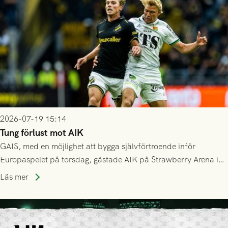
2026-07-19 15:14
Tung förlust mot AIK
GAIS, med en möjlighet att bygga självförtroende inför
Europaspelet på torsdag, gästade AIK på Strawberry Arena i
Stockholm . Men trots konstant hotande i första halvlek av
Läs mer
GAIS så var det AIK, i andra halvlek, som höjde tempot och
lyckades få in 2-0.