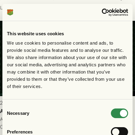
ledarstaben har tagit ut följande trupp till matchen:
Läs mer
This website uses cookies
We use cookies to personalise content and ads, to
provide social media features and to analyse our traffic.
We also share information about your use of our site with
our social media, advertising and analytics partners who
may combine it with other information that you’ve
provided to them or that they’ve collected from your use
of their services.
2026-07-25 9:00
Consent
Allt du behöver veta inför GAIS - Halmstads BK 26/7
Necessary
Selection
All evenemangsinformation du kan behöva inför ditt besök på
Gamla Ullevi och matchen mellan GAIS och Halmstads BK i
Preferences
Allsvenskan! Avspark kl 16.30 på söndag 26/7.