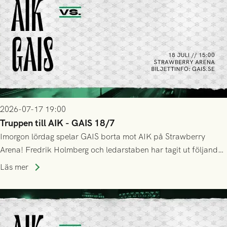
2026-07-17 19:00
Truppen till AIK - GAIS 18/7
Imorgon lördag spelar GAIS borta mot AIK på Strawberry
Arena! Fredrik Holmberg och ledarstaben har tagit ut följande
trupp till matchen:
Läs mer