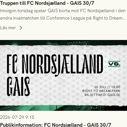
Truppen till FC Nordsjælland - GAIS 30/7
Imorgon torsdag spelar GAIS borta mot FC Nordsjælland i den
andra kvalmatchen till Conference League på Right to Dream
Park! Fredrik Holmberg och ledarstaben har tagit ut följande
Läs mer
trupp till matchen:
2026-07-29 9:15
Publikinformation: FC Nordsjælland - GAIS 30/7