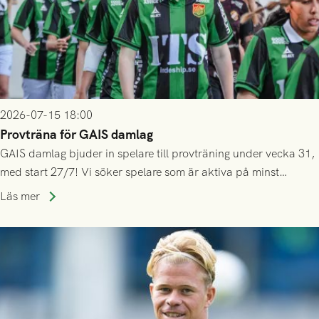
2026-07-15 18:00
Provträna för GAIS damlag
GAIS damlag bjuder in spelare till provträning under vecka 31,
med start 27/7! Vi söker spelare som är aktiva på minst
division 3-nivå.
Läs mer