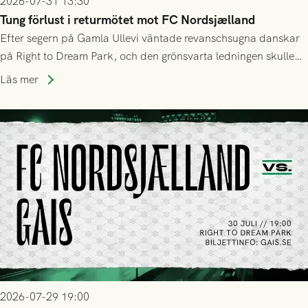
2026-07-31 13:30
Tung förlust i returmötet mot FC Nordsjælland
Efter segern på Gamla Ullevi väntade revanschsugna danskar
på Right to Dream Park, och den grönsvarta ledningen skulle
upphöra efter mindre än kvarten spelad. På lika mark visade
Läs mer
sig Nordsjälland numren för stora och matchen slutade i
tennissiffror och det grönsvarta europaäventyret tog slut.
2026-07-29 19:00