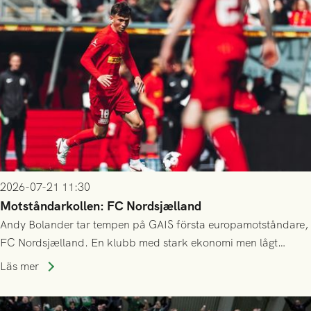
2026-07-21 11:30
Motståndarkollen: FC Nordsjælland
Andy Bolander tar tempen på GAIS första europamotståndare,
FC Nordsjælland. En klubb med stark ekonomi men lågt
publiksnitt, ett lag med både kollektiv styrka och individuell
Läs mer
finess.