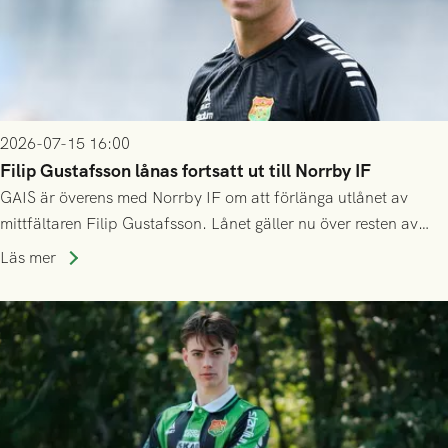
2026-07-15 16:00
Filip Gustafsson lånas fortsatt ut till Norrby IF
GAIS är överens med Norrby IF om att förlänga utlånet av
mittfältaren Filip Gustafsson. Lånet gäller nu över resten av
säsongen 2026.
Läs mer