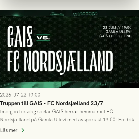
bollen, men GAIS försvarade sig disciplinerat och säkrade en
seger! Matchfoto: Mikael Josefsson & Lasse Ekström
2026-07-22 19:00
Truppen till GAIS - FC Nordsjælland 23/7
Imorgon torsdag spelar GAIS herrar hemma mot FC
Nordsjælland på Gamla Ullevi med avspark kl 19.00! Fredrik
Holmberg och ledarstaben har tagit ut följande trupp till
Läs mer
matchen: