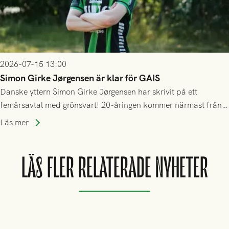
2026-07-15 13:00
Simon Girke Jørgensen är klar för GAIS
Danske yttern Simon Girke Jørgensen har skrivit på ett
femårsavtal med grönsvart! 20-åringen kommer närmast från
spel i färöiska Skála IF.
Läs mer
LÄS FLER RELATERADE NYHETER