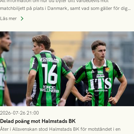
All information om hur du byter ditt värdebevis mot
matchbiljett på plats i Danmark, samt vad som gäller för dig
som står på reservlista eller fått förhinder.
Läs mer
2026-07-26 21:00
Delad poäng mot Halmstads BK
Åter i Allsvenskan stod Halmstads BK för motståndet i en