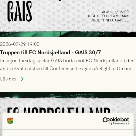
2026-07-29 19:00
Truppen till FC Nordsjælland - GAIS 30/7
Imorgon torsdag spelar GAIS borta mot FC Nordsjælland i den
andra kvalmatchen till Conference League på Right to Dream
Park! Fredrik Holmberg och ledarstaben har tagit ut följande
Läs mer
trupp till matchen: