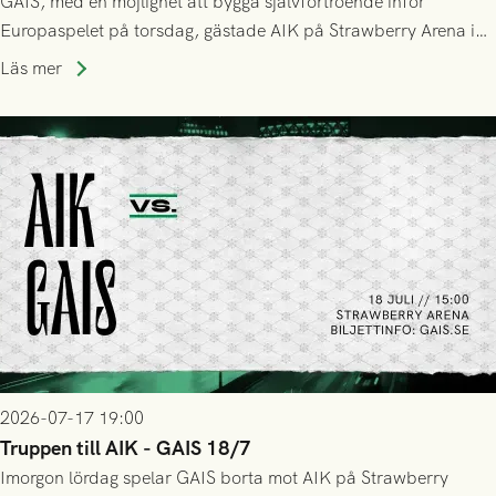
GAIS, med en möjlighet att bygga självförtroende inför
Europaspelet på torsdag, gästade AIK på Strawberry Arena i
Stockholm . Men trots konstant hotande i första halvlek av
Läs mer
GAIS så var det AIK, i andra halvlek, som höjde tempot och
lyckades få in 2-0.
2026-07-17 19:00
Truppen till AIK - GAIS 18/7
Imorgon lördag spelar GAIS borta mot AIK på Strawberry