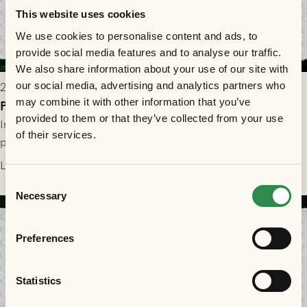
This website uses cookies
We use cookies to personalise content and ads, to
provide social media features and to analyse our traffic.
We also share information about your use of our site with
our social media, advertising and analytics partners who
2026-07-29 9:15
may combine it with other information that you’ve
Publikinformation: FC Nordsjælland - GAIS 30/7
provided to them or that they’ve collected from your use
Information för dig som ska se FC Nordsjælland - GAIS på
of their services.
plats på Right to Dream Park torsdagen den 30/7 kl. 19.00.
Läs mer
Consent
Necessary
Selection
Preferences
Statistics