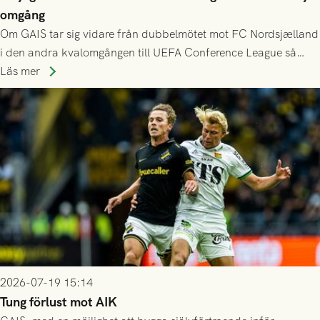
omgång
Om GAIS tar sig vidare från dubbelmötet mot FC Nordsjælland
i den andra kvalomgången till UEFA Conference League så
spelas den tredje kvalomgången kort därpå. Motståndare blir
Läs mer
då vinnaren i mötet mellan isländska Valur och HŠK Zrinjski
Mostar från Bosnien och Hercegovina.
2026-07-19 15:14
Tung förlust mot AIK