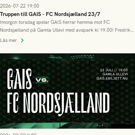
2026-07-22 19:00
Truppen till GAIS - FC Nordsjælland 23/7
Imorgon torsdag spelar GAIS herrar hemma mot FC
Nordsjælland på Gamla Ullevi med avspark kl 19.00! Fredrik
Holmberg och ledarstaben har tagit ut följande trupp till
Läs mer
matchen: