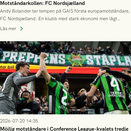
Motståndarkollen: FC Nordsjælland
Andy Bolander tar tempen på GAIS första europamotståndare,
FC Nordsjælland. En klubb med stark ekonomi men lågt
publiksnitt, ett lag med både kollektiv styrka och individuell
Läs mer
finess.
2026-07-20 14:35
Möjlig motståndare i Conference League-kvalets tredje