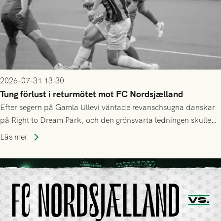
2026-07-31 13:30
Tung förlust i returmötet mot FC Nordsjælland
Efter segern på Gamla Ullevi väntade revanschsugna danskar
på Right to Dream Park, och den grönsvarta ledningen skulle
upphöra efter mindre än kvarten spelad. På lika mark visade
Läs mer
sig Nordsjälland numren för stora och matchen slutade i
tennissiffror och det grönsvarta europaäventyret tog slut.