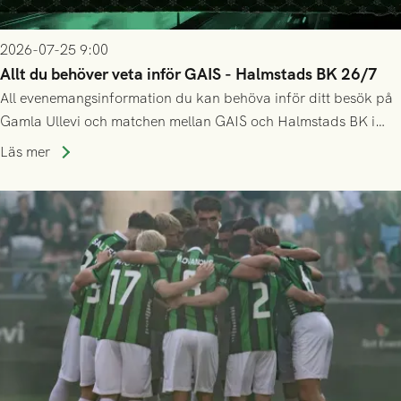
2026-07-25 9:00
Allt du behöver veta inför GAIS - Halmstads BK 26/7
All evenemangsinformation du kan behöva inför ditt besök på
Gamla Ullevi och matchen mellan GAIS och Halmstads BK i
Allsvenskan! Avspark kl 16.30 på söndag 26/7.
Läs mer