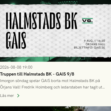
2026-08-08 19:00
Truppen till Halmstads BK - GAIS 9/8
Imorgon söndag spelar GAIS borta mot Halmstads BK på
Örjans Vall! Fredrik Holmberg och ledarstaben har tagit ut
följande trupp till matchen:
Läs mer