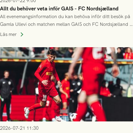
2026-07-22 9:00
Allt du behöver veta inför GAIS - FC Nordsjælland
All evenemangsinformation du kan behöva inför ditt besök på
Gamla Ullevi och matchen mellan GAIS och FC Nordsjælland i
kvalet till Conference League! Avspark kl 19.00 på torsdag
Läs mer
23/7.
2026-07-21 11:30