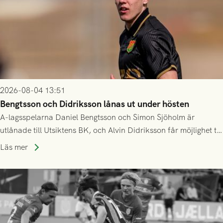
2026-08-04 13:51
Bengtsson och Didriksson lånas ut under hösten
A-lagsspelarna Daniel Bengtsson och Simon Sjöholm är
utlånade till Utsiktens BK, och Alvin Didriksson får möjlighet till
speltid i Hestrafors genom föreningssamarbete.
Läs mer