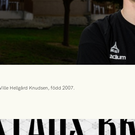
Ville Hellgård Knudsen, född 2007.