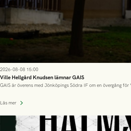
2026-08-08 15:00
Ville Hellgård Knudsen lämnar GAIS
GAIS är överens med Jönköpings Södra IF om en övergång för 
Läs mer