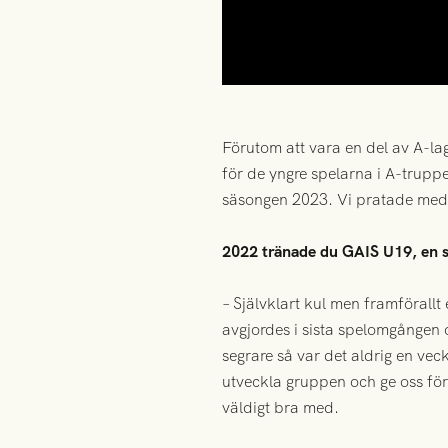
Förutom att vara en del av A-l
för de yngre spelarna i A-trupp
säsongen 2023. Vi pratade med
2022 tränade du GAIS U19, en sä
– Självklart kul men framförallt
avgjordes i sista spelomgången o
segrare så var det aldrig en ve
utveckla gruppen och ge oss för
väldigt bra med.