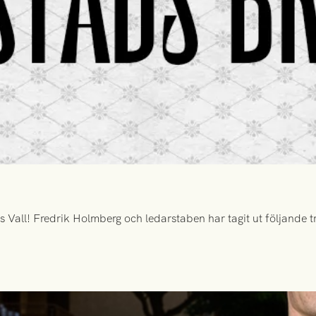
all! Fredrik Holmberg och ledarstaben har tagit ut följande tr