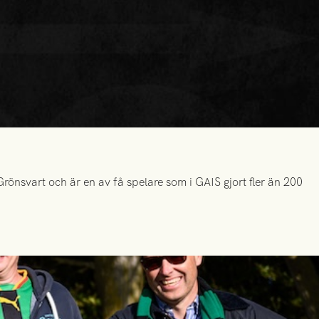
önsvart och är en av få spelare som i GAIS gjort fler än 200