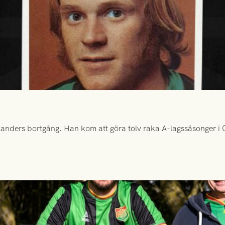
anders bortgång. Han kom att göra tolv raka A-lagssäsonger i Gr