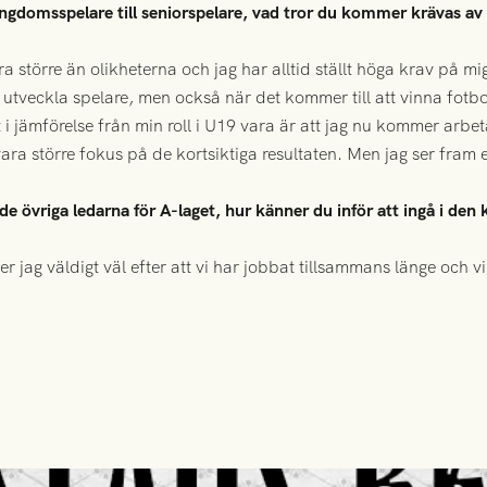
ungdomsspelare till seniorspelare, vad tror du kommer krävas av d
a större än olikheterna och jag har alltid ställt höga krav på mi
tt utveckla spelare, men också när det kommer till att vinna fotb
 i jämförelse från min roll i U19 vara är att jag nu kommer arb
ara större fokus på de kortsiktiga resultaten. Men jag ser fra
 övriga ledarna för A-laget, hur känner du inför att ingå i den 
jag väldigt väl efter att vi har jobbat tillsammans länge och vi