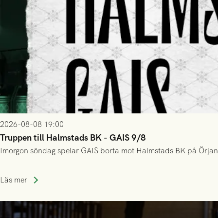
2026-08-08 19:00
Truppen till Halmstads BK - GAIS 9/8
Imorgon söndag spelar GAIS borta mot Halmstads BK på Örjans V
Läs mer