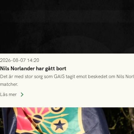
2026-08-07 14:20
Nils Norlander har gått bort
Det är med stor sorg som GAIS tagit emot beskedet om Nils Norl
matcher.
Läs mer