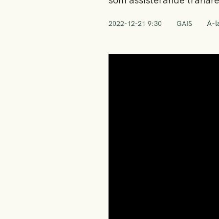
som assisterande tränare 
A-l
2022-12-21 9:30
GAIS