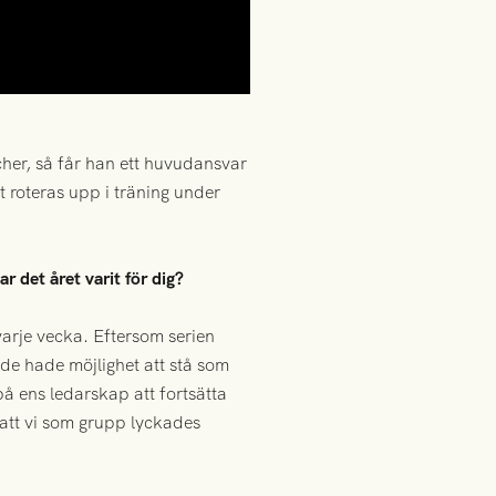
her, så får han ett huvudansvar
 roteras upp i träning under
det året varit för dig?
varje vecka. Eftersom serien
nde hade möjlighet att stå som
å ens ledarskap att fortsätta
 att vi som grupp lyckades