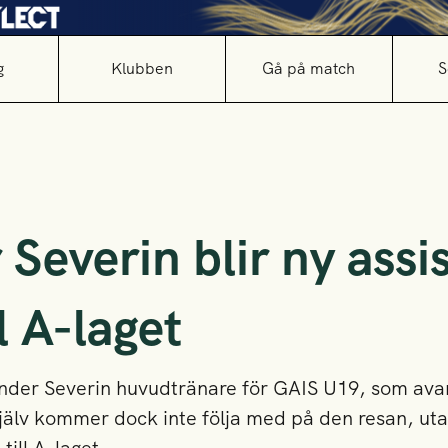
g
Klubben
Gå på match
S
Severin blir ny assi
l A-laget
nder Severin huvudtränare för GAIS U19, som avan
jälv kommer dock inte följa med på den resan, ut