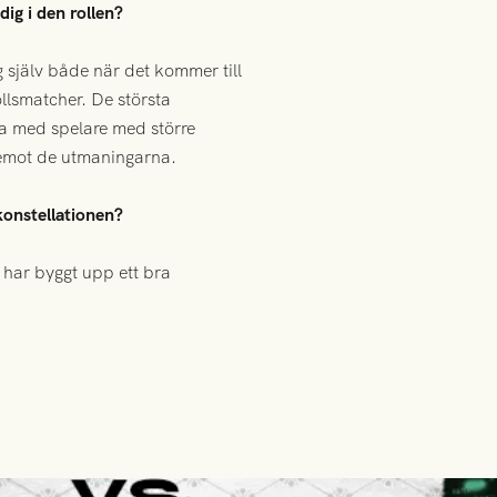
ig i den rollen?
g själv både när det kommer till
ollsmatcher. De största
eta med spelare med större
m emot de utmaningarna.
konstellationen?
 har byggt upp ett bra