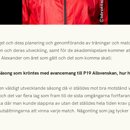
aget och dess planering och genomförande av träningar och matc
en och deras utveckling, samt för de akademispelare kommer att
 Alexander om året som gått och det som komma skall:
song som kröntes med avancemang till P19 Allsvenskan, hur har 
 en väldigt utvecklande säsong då vi ställdes mot bra motstånd 
ch det var flera lag som fram till de sista omgångarna fortfara
cka där man kunde slappna av utan det ställdes hela tiden krav p
utsättningarna att vinna varje match. Någonting som jag tycker