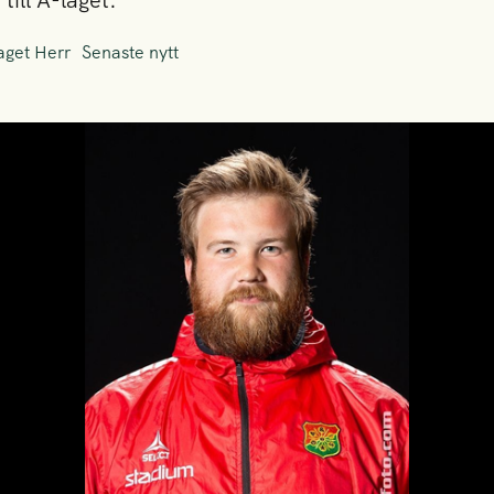
till A-laget.
aget Herr
Senaste nytt