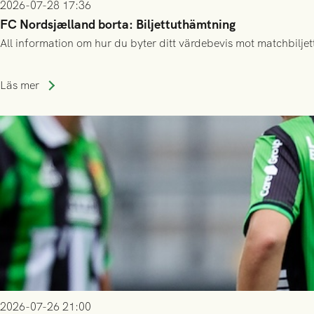
2026-07-28 17:36
FC Nordsjælland borta: Biljettuthämtning
All information om hur du byter ditt värdebevis mot matchbiljett
Läs mer
2026-07-26 21:00