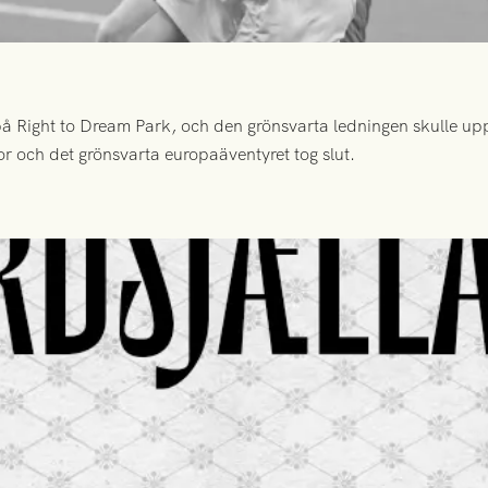
 Right to Dream Park, och den grönsvarta ledningen skulle upp
or och det grönsvarta europaäventyret tog slut.