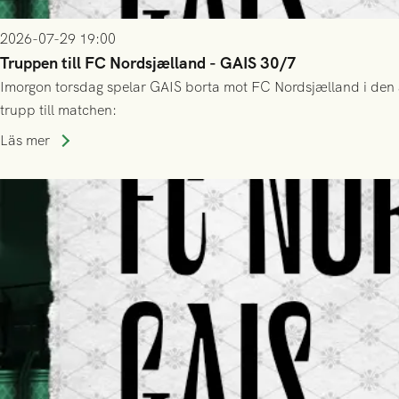
2026-07-29 19:00
Truppen till FC Nordsjælland - GAIS 30/7
Imorgon torsdag spelar GAIS borta mot FC Nordsjælland i den a
trupp till matchen:
Läs mer