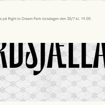
s på Right to Dream Park torsdagen den 30/7 kl. 19.00.