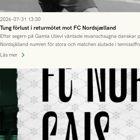
2026-07-31 13:30
Tung förlust i returmötet mot FC Nordsjælland
Efter segern på Gamla Ullevi väntade revanschsugna danskar på
Nordsjälland numren för stora och matchen slutade i tennissiffr
Läs mer