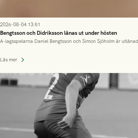
2026-08-04 13:51
Bengtsson och Didriksson lånas ut under hösten
A-lagsspelarna Daniel Bengtsson och Simon Sjöholm är utlånade t
Läs mer