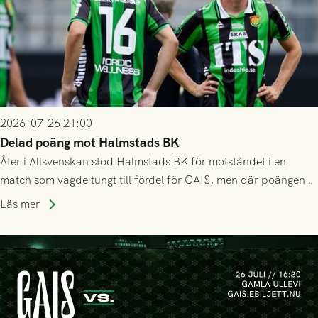
2026-07-26 21:00
Delad poäng mot Halmstads BK
Åter i Allsvenskan stod Halmstads BK för motståndet i en
match som vägde tungt till fördel för GAIS, men där poängen
delades efter dramatik på tilläggstid.
Läs mer