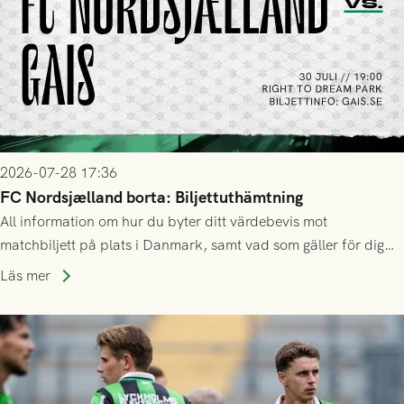
2026-07-28 17:36
FC Nordsjælland borta: Biljettuthämtning
All information om hur du byter ditt värdebevis mot
matchbiljett på plats i Danmark, samt vad som gäller för dig
som står på reservlista eller fått förhinder.
Läs mer