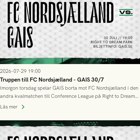
2026-07-29 19:00
Truppen till FC Nordsjælland - GAIS 30/7
Imorgon torsdag spelar GAIS borta mot FC Nordsjælland i den
andra kvalmatchen till Conference League på Right to Dream
Park! Fredrik Holmberg och ledarstaben har tagit ut följande
Läs mer
trupp till matchen: