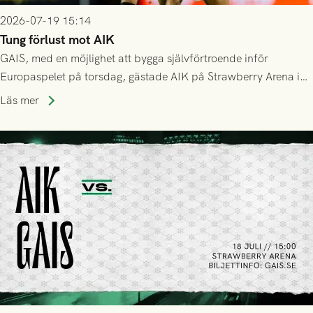
2026-07-19 15:14
Tung förlust mot AIK
GAIS, med en möjlighet att bygga självförtroende inför
Europaspelet på torsdag, gästade AIK på Strawberry Arena i
Stockholm . Men trots konstant hotande i första halvlek av
Läs mer
GAIS så var det AIK, i andra halvlek, som höjde tempot och
lyckades få in 2-0.