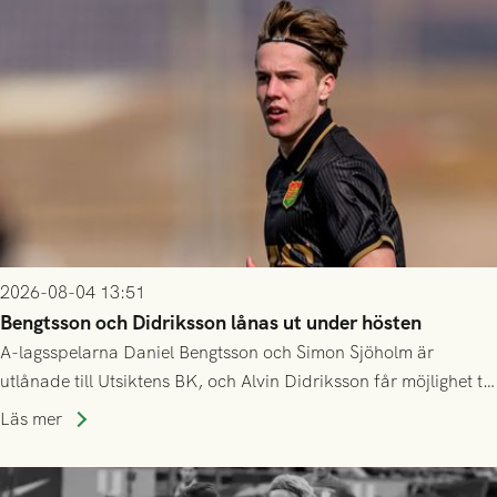
2026-08-04 13:51
Bengtsson och Didriksson lånas ut under hösten
A-lagsspelarna Daniel Bengtsson och Simon Sjöholm är
utlånade till Utsiktens BK, och Alvin Didriksson får möjlighet till
speltid i Hestrafors genom föreningssamarbete.
Läs mer