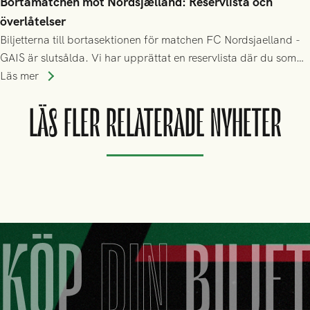
Bortamatchen mot Nordsjælland: Reservlista och
överlåtelser
Biljetterna till bortasektionen för matchen FC Nordsjaelland -
GAIS är slutsålda. Vi har upprättat en reservlista där du som
ännu inte har någon biljett kan anmäla ditt intresse. Du kan
Läs mer
inte själv överlåta din biljett till någon annan.
LÄS FLER RELATERADE NYHETER
KÖP
DIN
BILJE