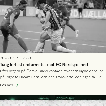
2026-07-31 13:30
Tung förlust i returmötet mot FC Nordsjælland
Efter segern på Gamla Ullevi väntade revanschsugna danskar
på Right to Dream Park, och den grönsvarta ledningen skulle
upphöra efter mindre än kvarten spelad. På lika mark visade
Läs mer
sig Nordsjälland numren för stora och matchen slutade i
tennissiffror och det grönsvarta europaäventyret tog slut.