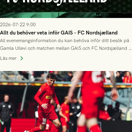
2026-07-22 9:00
Allt du behöver veta inför GAIS - FC Nordsjælland
All evenemangsinformation du kan behöva inför ditt besök på
Gamla Ullevi och matchen mellan GAIS och FC Nordsjælland i
kvalet till Conference League! Avspark kl 19.00 på torsdag
Läs mer
23/7.