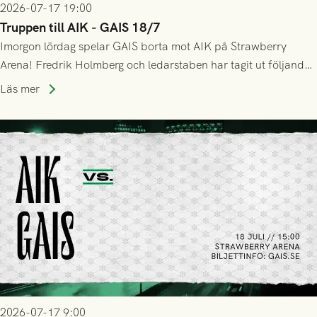
2026-07-17 19:00
Truppen till AIK - GAIS 18/7
Imorgon lördag spelar GAIS borta mot AIK på Strawberry
Arena! Fredrik Holmberg och ledarstaben har tagit ut följande
trupp till matchen:
Läs mer
2026-07-17 9:00