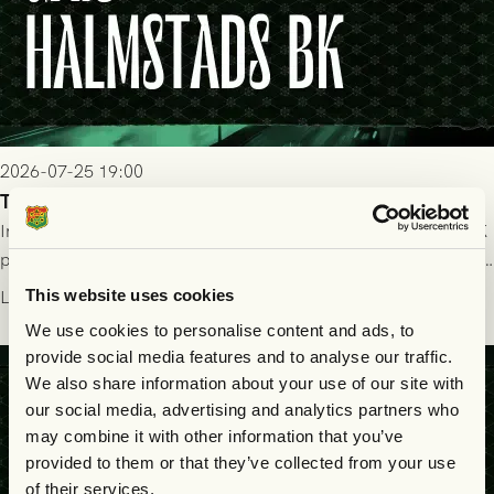
2026-07-25 19:00
Truppen till GAIS - Halmstads BK 26/7
Imorgon söndag spelar GAIS herrar hemma mot Halmstads BK
på Gamla Ullevi med avspark kl 16.30! Fredrik Holmberg och
ledarstaben har tagit ut följande trupp till matchen:
Läs mer
This website uses cookies
We use cookies to personalise content and ads, to
provide social media features and to analyse our traffic.
We also share information about your use of our site with
our social media, advertising and analytics partners who
may combine it with other information that you’ve
provided to them or that they’ve collected from your use
of their services.