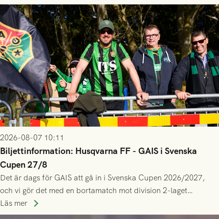
2026-08-07 10:11
Biljettinformation: Husqvarna FF - GAIS i Svenska
Cupen 27/8
Det är dags för GAIS att gå in i Svenska Cupen 2026/2027,
och vi gör det med en bortamatch mot division 2-laget
Husqvarna FF. Häng med och stötta grönsvart på plats!
Läs mer