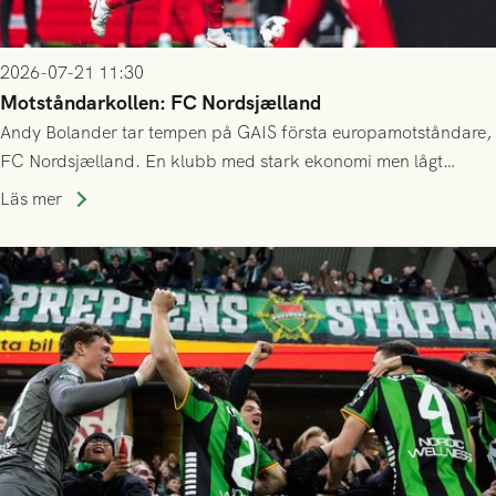
2026-07-21 11:30
Motståndarkollen: FC Nordsjælland
Andy Bolander tar tempen på GAIS första europamotståndare,
FC Nordsjælland. En klubb med stark ekonomi men lågt
publiksnitt, ett lag med både kollektiv styrka och individuell
Läs mer
finess.