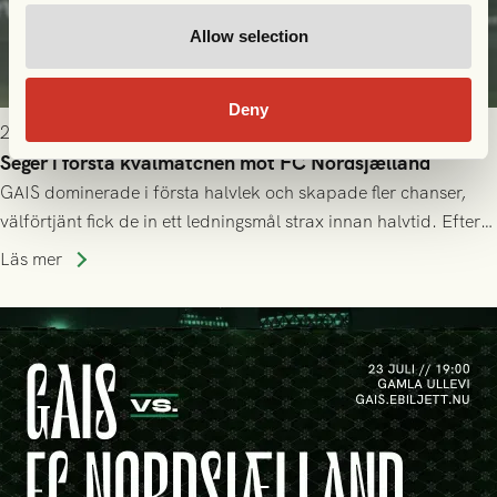
Allow selection
Deny
2026-07-24 16:40
Seger i första kvalmatchen mot FC Nordsjælland
GAIS dominerade i första halvlek och skapade fler chanser,
välförtjänt fick de in ett ledningsmål strax innan halvtid. Efter
halvtidsvilan sjönk tempot när Nordsjälland tilläts ha mer av
Läs mer
bollen, men GAIS försvarade sig disciplinerat och säkrade en
seger! Matchfoto: Mikael Josefsson & Lasse Ekström