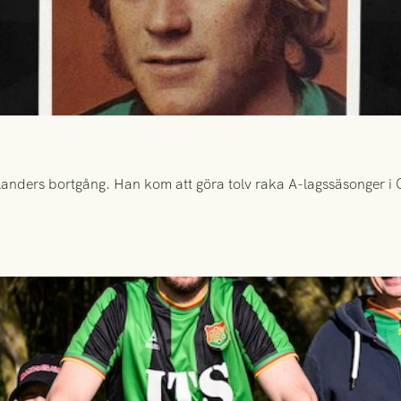
anders bortgång. Han kom att göra tolv raka A-lagssäsonger i Gr