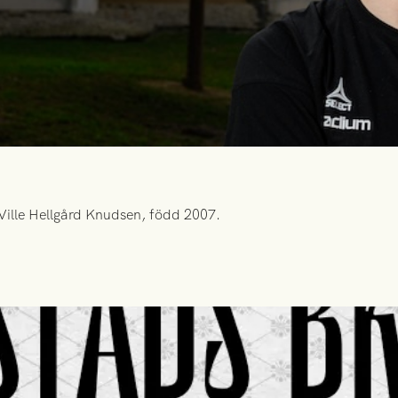
Ville Hellgård Knudsen, född 2007.