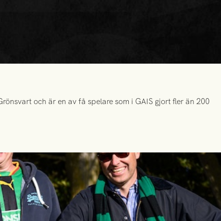
önsvart och är en av få spelare som i GAIS gjort fler än 200