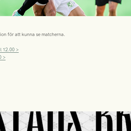
on för att kunna se matcherna.
l 12.00 >
0 >