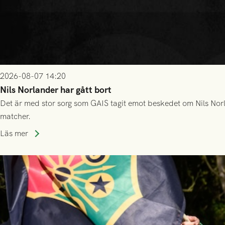
2026-08-07 14:20
Nils Norlander har gått bort
Det är med stor sorg som GAIS tagit emot beskedet om Nils Norl
matcher.
Läs mer