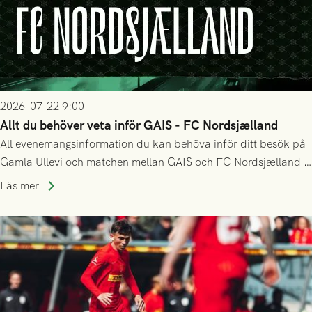
2026-07-22 9:00
Allt du behöver veta inför GAIS - FC Nordsjælland
All evenemangsinformation du kan behöva inför ditt besök på
Gamla Ullevi och matchen mellan GAIS och FC Nordsjælland i
kvalet till Conference League! Avspark kl 19.00 på torsdag
Läs mer
23/7.