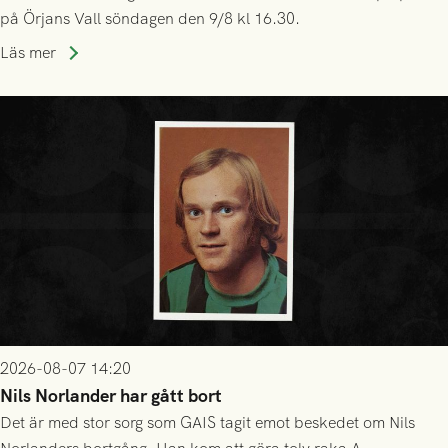
på Örjans Vall söndagen den 9/8 kl 16.30.
Läs mer
2026-08-07 14:20
Nils Norlander har gått bort
Det är med stor sorg som GAIS tagit emot beskedet om Nils