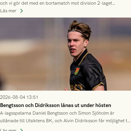
och vi gör det med en bortamatch mot division 2-laget
Husqvarna FF. Häng med och stötta grönsvart på plats!
Läs mer
2026-08-04 13:51
Bengtsson och Didriksson lånas ut under hösten
A-lagsspelarna Daniel Bengtsson och Simon Sjöholm är
utlånade till Utsiktens BK, och Alvin Didriksson får möjlighet till
speltid i Hestrafors genom föreningssamarbete.
Läs mer