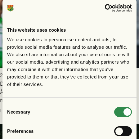
This website uses cookies
We use cookies to personalise content and ads, to
provide social media features and to analyse our traffic.
We also share information about your use of our site with
our social media, advertising and analytics partners who
may combine it with other information that you’ve
2026-07-26 21:00
provided to them or that they’ve collected from your use
Delad poäng mot Halmstads BK
of their services.
Åter i Allsvenskan stod Halmstads BK för motståndet i en
match som vägde tungt till fördel för GAIS, men där poängen
Consent
delades efter dramatik på tilläggstid.
Läs mer
Necessary
Selection
Preferences