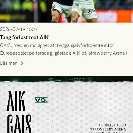
2026-07-19 15:14
Tung förlust mot AIK
GAIS, med en möjlighet att bygga självförtroende inför
Europaspelet på torsdag, gästade AIK på Strawberry Arena i
Stockholm . Men trots konstant hotande i första halvlek av
Läs mer
GAIS så var det AIK, i andra halvlek, som höjde tempot och
lyckades få in 2-0.