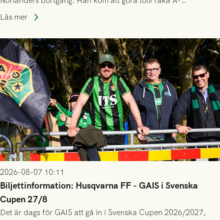
Norlanders bortgång. Han kom att göra tolv raka A-
lagssäsonger i Grönsvart och är en av få spelare som i GAIS
Läs mer
gjort fler än 200 matcher.
2026-08-07 10:11
Biljettinformation: Husqvarna FF - GAIS i Svenska
Cupen 27/8
Det är dags för GAIS att gå in i Svenska Cupen 2026/2027,