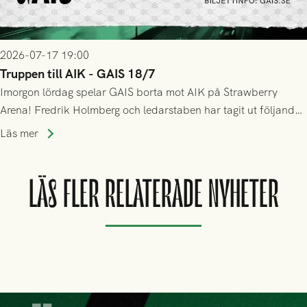
2026-07-17 19:00
Truppen till AIK - GAIS 18/7
Imorgon lördag spelar GAIS borta mot AIK på Strawberry
Arena! Fredrik Holmberg och ledarstaben har tagit ut följande
trupp till matchen:
Läs mer
LÄS FLER RELATERADE NYHETER