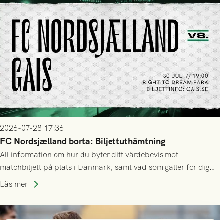
2026-07-28 17:36
FC Nordsjælland borta: Biljettuthämtning
All information om hur du byter ditt värdebevis mot
matchbiljett på plats i Danmark, samt vad som gäller för dig
som står på reservlista eller fått förhinder.
Läs mer