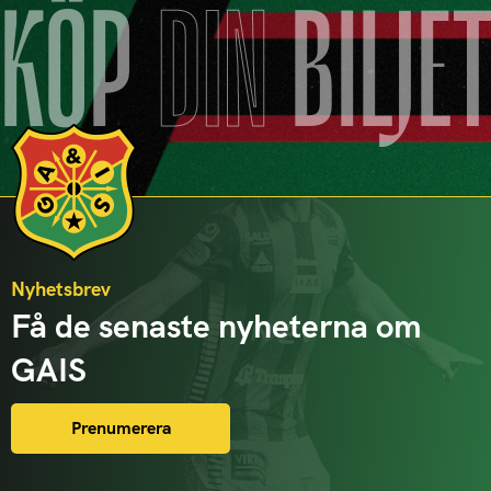
KÖP
DIN
BILJE
Nyhetsbrev
Få de senaste nyheterna om
GAIS
Prenumerera