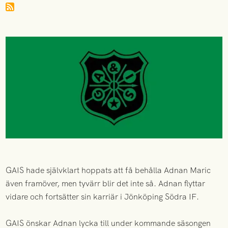
GAIS hade självklart hoppats att få behålla Adnan Maric
även framöver, men tyvärr blir det inte så. Adnan flyttar
vidare och fortsätter sin karriär i Jönköping Södra IF.
GAIS önskar Adnan lycka till under kommande säsongen