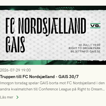
tennissiffror och det grönsvarta europaäventyret tog slut.
2026-07-29 19:00
Truppen till FC Nordsjælland - GAIS 30/7
Imorgon torsdag spelar GAIS borta mot FC Nordsjælland i den
andra kvalmatchen till Conference League på Right to Dream
Park! Fredrik Holmberg och ledarstaben har tagit ut följande
Läs mer
trupp till matchen: