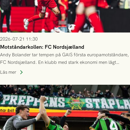
2026-07-21 11:30
Motståndarkollen: FC Nordsjælland
Andy Bolander tar tempen på GAIS första europamotståndare,
FC Nordsjælland. En klubb med stark ekonomi men lågt
publiksnitt, ett lag med både kollektiv styrka och individuell
Läs mer
finess.