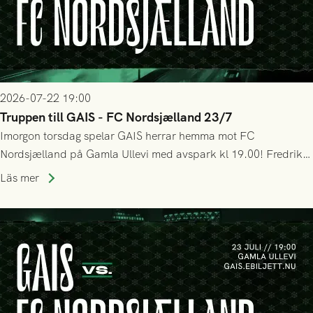
2026-07-22 19:00
Truppen till GAIS - FC Nordsjælland 23/7
Imorgon torsdag spelar GAIS herrar hemma mot FC
Nordsjælland på Gamla Ullevi med avspark kl 19.00! Fredrik
Holmberg och ledarstaben har tagit ut följande trupp till
Läs mer
matchen: