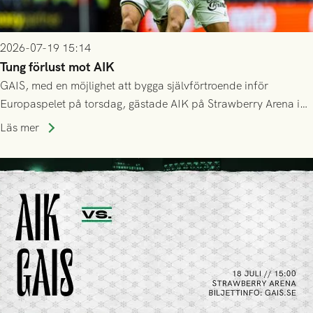
2026-07-19 15:14
Tung förlust mot AIK
GAIS, med en möjlighet att bygga självförtroende inför
Europaspelet på torsdag, gästade AIK på Strawberry Arena i
Stockholm . Men trots konstant hotande i första halvlek av
Läs mer
GAIS så var det AIK, i andra halvlek, som höjde tempot och
lyckades få in 2-0.