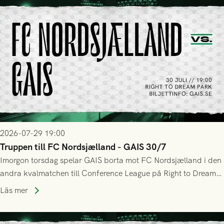
2026-07-29 19:00
Truppen till FC Nordsjælland - GAIS 30/7
Imorgon torsdag spelar GAIS borta mot FC Nordsjælland i den
andra kvalmatchen till Conference League på Right to Dream
Park! Fredrik Holmberg och ledarstaben har tagit ut följande
Läs mer
trupp till matchen: