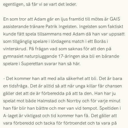
egentligen, så får vi se vart det leder.
En som tror att Adam går en ljus framtid till mötes är GAIS
assisterande tränare Patrik Ingelsten. Ingelsten som faktiskt
kunde fått spela tillsammans med Adam då han var uppsatt
som tillgänglig spelare i lördagens match i ett Borås i
vinterskrud. På frågan vad som saknas för att den på
gymnasiet naturpluggande 17-åringen ska bli en bärande
spelare i Superettan svarar han så här.
- Det kommer han att med alla säkerhet att bli. Det är bara
en tidsfråga. Det är alltid så att när unga killar får chansen
gäller det att de är förberedda på att ta den. Han har ju
spelat mot både Halmstad och Norrby och för varje minut
han får blir han bättre och mer van vid tempot. Speltiden i
A-laget är viktigast och tid kommer han få. Det gäller att
vara förberedd och tacka för förtroendet och ta vara på