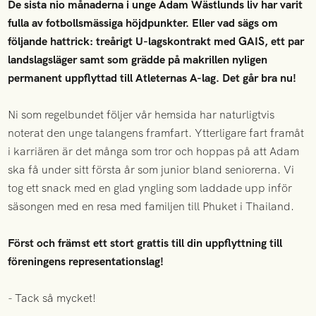
De sista nio månaderna i unge Adam Wästlunds liv har varit
fulla av fotbollsmässiga höjdpunkter. Eller vad sägs om
följande hattrick: treårigt U-lagskontrakt med GAIS, ett par
landslagsläger samt som grädde på makrillen nyligen
permanent uppflyttad till Atleternas A-lag. Det går bra nu!
Ni som regelbundet följer vår hemsida har naturligtvis
noterat den unge talangens framfart. Ytterligare fart framåt
i karriären är det många som tror och hoppas på att Adam
ska få under sitt första år som junior bland seniorerna. Vi
tog ett snack med en glad yngling som laddade upp inför
säsongen med en resa med familjen till Phuket i Thailand.
Först och främst ett stort grattis till din uppflyttning till
föreningens representationslag!
- Tack så mycket!