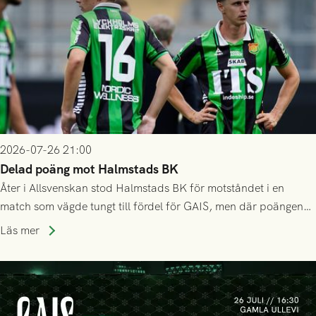
2026-07-26 21:00
Delad poäng mot Halmstads BK
Åter i Allsvenskan stod Halmstads BK för motståndet i en
match som vägde tungt till fördel för GAIS, men där poängen
delades efter dramatik på tilläggstid.
Läs mer