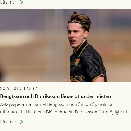
Husqvarna FF. Häng med och stötta grönsvart på plats!
Läs mer
2026-08-04 13:51
Bengtsson och Didriksson lånas ut under hösten
A-lagsspelarna Daniel Bengtsson och Simon Sjöholm är
utlånade till Utsiktens BK, och Alvin Didriksson får möjlighet till
speltid i Hestrafors genom föreningssamarbete.
Läs mer