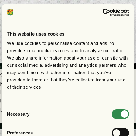
This website uses cookies
We use cookies to personalise content and ads, to
provide social media features and to analyse our traffic.
We also share information about your use of our site with
our social media, advertising and analytics partners who
may combine it with other information that you’ve
2026-07-29 9:15
provided to them or that they’ve collected from your use
Publikinformation: FC Nordsjælland - GAIS 30/7
of their services.
Information för dig som ska se FC Nordsjælland - GAIS på
plats på Right to Dream Park torsdagen den 30/7 kl. 19.00.
Consent
Läs mer
Necessary
Selection
Preferences