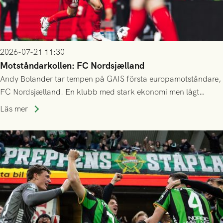
2026-07-21 11:30
Motståndarkollen: FC Nordsjælland
Andy Bolander tar tempen på GAIS första europamotståndare,
FC Nordsjælland. En klubb med stark ekonomi men lågt
publiksnitt, ett lag med både kollektiv styrka och individuell
Läs mer
finess.