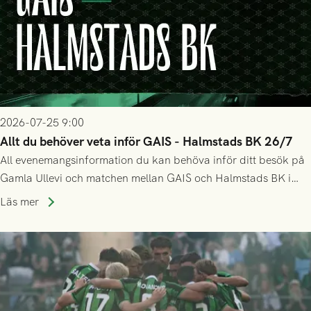
2026-07-25 9:00
Allt du behöver veta inför GAIS - Halmstads BK 26/7
All evenemangsinformation du kan behöva inför ditt besök på
Gamla Ullevi och matchen mellan GAIS och Halmstads BK i
Allsvenskan! Avspark kl 16.30 på söndag 26/7.
Läs mer