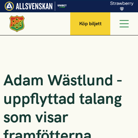
Köp biljett
Adam Wästlund -
uppflyttad talang
som visar
framfötterna