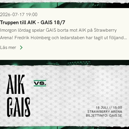
2026-07-17 19:00
Truppen till AIK - GAIS 18/7
Imorgon lördag spelar GAIS borta mot AIK på Strawberry
Arena! Fredrik Holmberg och ledarstaben har tagit ut följande
trupp till matchen:
Läs mer