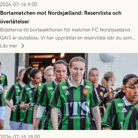
2026-07-16 9:00
Bortamatchen mot Nordsjælland: Reservlista och
överlåtelser
Biljetterna till bortasektionen för matchen FC Nordsjaelland -
GAIS är slutsålda. Vi har upprättat en reservlista där du som
ännu inte har någon biljett kan anmäla ditt intresse. Du kan
Läs mer
inte själv överlåta din biljett till någon annan.
2026-07-15 18:00