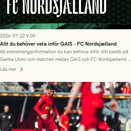
2026-07-22 9:00
Allt du behöver veta inför GAIS - FC Nordsjælland
All evenemangsinformation du kan behöva inför ditt besök på
Gamla Ullevi och matchen mellan GAIS och FC Nordsjælland i
kvalet till Conference League! Avspark kl 19.00 på torsdag
Läs mer
23/7.