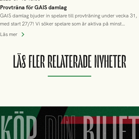
Provträna för GAIS damlag
GAIS damlag bjuder in spelare till provträning under vecka 31,
med start 27/7! Vi söker spelare som är aktiva på minst
division 3-nivå.
Läs mer
LÄS FLER RELATERADE NYHETER
KÖP
DIN
BILJE