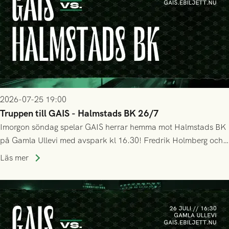
2026-07-25 19:00
Truppen till GAIS - Halmstads BK 26/7
Imorgon söndag spelar GAIS herrar hemma mot Halmstads BK
på Gamla Ullevi med avspark kl 16.30! Fredrik Holmberg och
ledarstaben har tagit ut följande trupp till matchen:
Läs mer